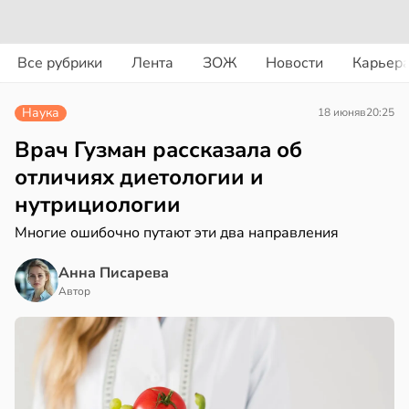
вости
вости
Все рубрики
Лента
ЗОЖ
Новости
Карьер
еные
дведи
яснили,
дрствуют
Наука
18 июня
в
20:25
о
оло
Врач Гузман рассказала об
аворонков»
оцентов
отличиях диетологии и
емени
нутрициологии
в»
ще
емя
Многие ошибочно путают эти два направления
агностируют
ячки
Анна Писарева
фаркт
в
19:49
Автор
ста
в
08:04
ста
ериканец
тское
рвался
ирение
ижает
соты