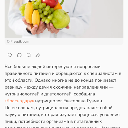
роятность
ждения
ажей
бенка
жил
рослом
в
13:55
ста
зрасте
© Freepik.com
в
20:01
ста
рике
овень
спространяется
ря
тойчивый
Всё больше людей интересуются вопросами
правильного питания и обращаются к специалистам в
ибрежных
ем
этой области. Однако многие не до конца понимают
родах
сектицидам
разницу между двумя схожими направлениями —
стет
лярийный
нутрициологией и диетологией, сообщила
рое
мар
«Краснодару»
нутрициолог Екатерина Гузман.
стрее
По её словам, нутрициология представляет собой
в
21:42
ста
еднемировых
науку о питании, которая изучает процессы усвоения
мпов
пищи, потребности организма в питательных
ди