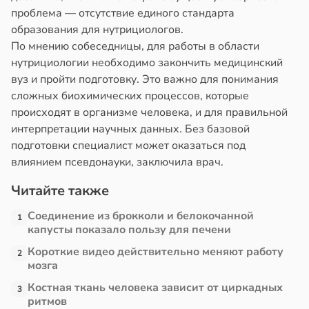
проблема — отсутствие единого стандарта
дкости
рзину
образования для нутрициологов.
в
в
19:52
19:27
По мнению собеседницы, для работы в области
ста
ста
нутрициологии необходимо закончить медицинский
вуз и пройти подготовку. Это важно для понимания
е
е
сложных биохимических процессов, которые
и
и
происходят в организме человека, и для правильной
интерпретации научных данных. Без базовой
подготовки специалист может оказаться под
влиянием псевдонауки, заключила врач.
Читайте также
Соединение из брокколи и белокочанной
1
капусты показало пользу для печени
Короткие видео действительно меняют работу
2
мозга
Костная ткань человека зависит от циркадных
3
ритмов