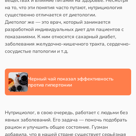
веществах и влияние питания на здоровье. Несмотря
в
19:58
ста
на то, что эти понятия часто путают, нутрициология
йонах
существенно отличается от диетологии.
сперименты
Диетолог же — это врач, который занимается
дтвердили
отной
разработкой индивидуальных диет для пациентов с
способность
стройкой
показаниями. К ним относятся сахарный диабет,
тателей
заболевания желудочно-кишечного тракта, сердечно-
личить
ревьями
сосудистые патологии и т.д.
ксты
же
алкиваются
ловеческих
ссонницей
Черный чай показал эффективность
против гипертонии
в
в
19:55
20:58
ста
ста
лкие
колог
отки
миссаров:
Нутрициолог, в свою очередь, работает с людьми без
ды
ибы
явных заболеваний. Его задача — помочь подобрать
лезнее
жно
рацион и улучшить общее состояние. Гузман
льших
бирать
добавила, что в нашей стране существует серьёзная
ъемов