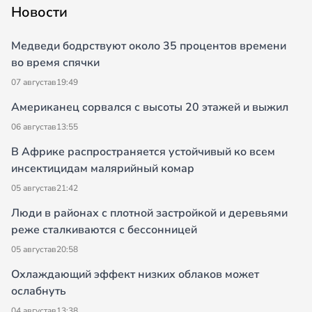
Новости
Медведи бодрствуют около 35 процентов времени
во время спячки
07 августа
в
19:49
Американец сорвался с высоты 20 этажей и выжил
06 августа
в
13:55
В Африке распространяется устойчивый ко всем
инсектицидам малярийный комар
05 августа
в
21:42
Люди в районах с плотной застройкой и деревьями
реже сталкиваются с бессонницей
05 августа
в
20:58
Охлаждающий эффект низких облаков может
ослабнуть
04 августа
в
13:38