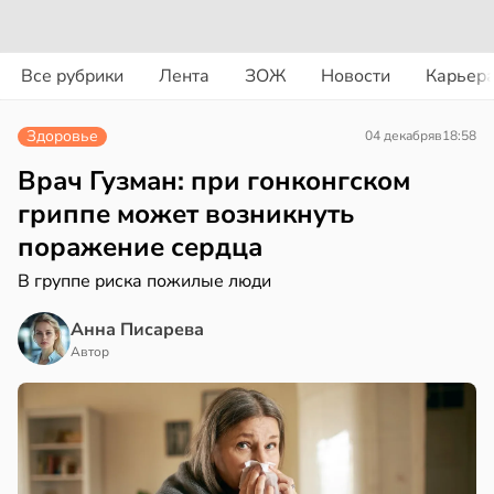
вости
вости
Все рубрики
Лента
ЗОЖ
Новости
Карьер
дведи
колог
дрствуют
миссаров:
Здоровье
04 декабря
в
18:58
оло
ибы
жно
Врач Гузман: при гонконгском
оцентов
бирать
гриппе может возникнуть
емени
поражение сердца
рзину
емя
В группе риска пожилые люди
в
19:27
ста
ячки
Анна Писарева
знь
в
19:49
Автор
ста
ериканец
ря
рвался
рантирует
соты
лее