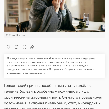
епкое
ажей
оровье
в
17:21
ста
жил
циенты
в
13:55
ста
йствительно
© Freepik.com
ще
рике
бирают
спространяется
ивлекательных
тойчивый
ихотерапевтов
Вся информация, размещенная на сайте, касающаяся здоровья и медицины,
представлена для неограниченного круга читателей исключительно в
в
16:23
ознакомительных целях и не является призывом или основанием для
ста
ем
самодиагностики или самолечения. В случае необходимости настоятельно
сектицидам
рекомендуем обратиться к врачу.
трая
лярийный
ща
мар
Гонконгский грипп способен вызывать тяжёлое
ижает
течение болезни, особенно у пожилых и лиц с
ущение
в
21:42
ста
хроническими заболеваниями. Он часто провоцирует
льной
осложнения, включая пневмонию, отит, миокардит и
ди
ли