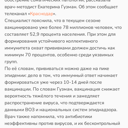
обострение соматических патологий, рассказала
в
17:40
врач-методист Екатерина Гузман. Об этом сообщает
ста
йонах
телеканал «
Краснодар
».
ощи
Специалист пояснила, что в текущем сезоне
отной
вакцинировано уже более 78 миллионов человек, что
стройкой
укты
составляет 52,9 процента населения. При этом для
ижают
формирования устойчивого коллективного
ревьями
ск
иммунитета охват прививками должен достичь как
же
лезней
минимум 70 процентов, особенно среди уязвимых
алкиваются
рдца
групп.
По её словам, прививаться можно даже на пике
ссонницей
судов
эпидемии: дело в том, что иммунный ответ начинает
в
20:58
формироваться уже через 10-14 дней после
ста
в
20:54
я
вакцинации. По словам Гузман, вакцинация снижает
лаждающий
вероятность тяжёлого течения и замедляет
е
фект
распространение вируса, что подтверждается
и
зких
данными ВОЗ и национальных систем эпиднадзора.
лаков
Врач также напомнила, что антибиотики
жет
неэффективны против вирусов, и их бесконтрольный
лабнуть