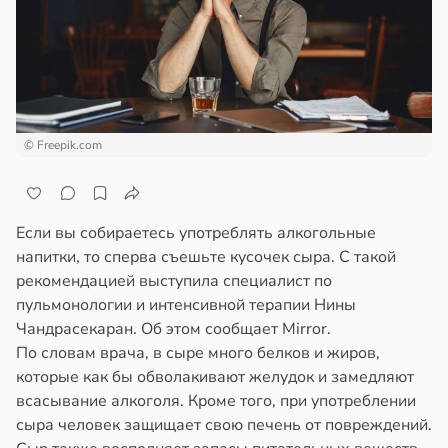
епкое
ажей
оровье
в
17:21
ста
жил
циенты
в
13:55
ста
йствительно
© Freepik.com
ще
рике
бирают
спространяется
ивлекательных
тойчивый
ихотерапевтов
Если вы собираетесь употреблять алкогольные
напитки, то сперва съешьте кусочек сыра. С такой
в
16:23
ста
ем
рекомендацией выступила специалист по
сектицидам
пульмонологии и интенсивной терапии Нины
трая
лярийный
Чандрасекаран. Об этом сообщает Mirror.
ща
мар
По словам врача, в сыре много белков и жиров,
ижает
которые как бы обволакивают желудок и замедляют
ущение
в
21:42
ста
всасывание алкоголя. Кроме того, при употреблении
льной
сыра человек защищает свою печень от повреждений.
ди
ли