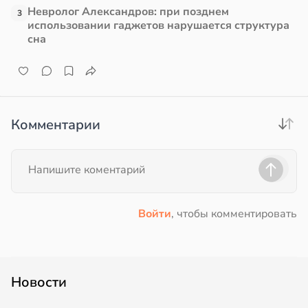
Невролог Александров: при позднем
3
в
13:38
использовании гаджетов нарушается структура
ста
сна
е
и
Комментарии
Войти
, чтобы комментировать
Новости