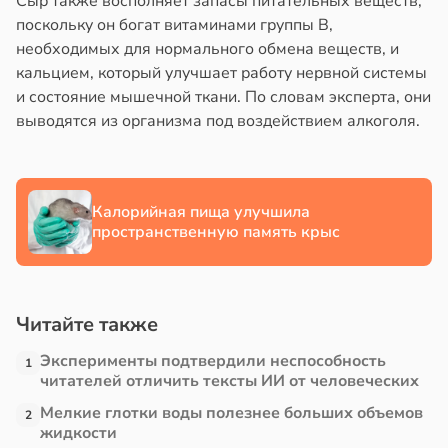
Сыр также восполняет запасы питательных веществ,
в
17:40
поскольку он богат витаминами группы B,
ста
йонах
необходимых для нормального обмена веществ, и
ощи
кальцием, который улучшает работу нервной системы
отной
и состояние мышечной ткани. По словам эксперта, они
стройкой
укты
выводятся из организма под воздействием алкоголя.
ижают
ревьями
ск
же
лезней
алкиваются
рдца
Калорийная пища улучшила
пространственную память крыс
ссонницей
судов
в
20:58
ста
в
20:54
я
Читайте также
лаждающий
е
фект
Эксперименты подтвердили неспособность
1
и
зких
читателей отличить тексты ИИ от человеческих
лаков
Мелкие глотки воды полезнее больших объемов
2
жет
жидкости
лабнуть