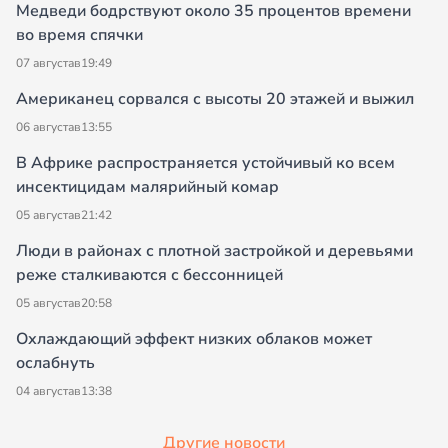
Медведи бодрствуют около 35 процентов времени
во время спячки
07 августа
в
19:49
Американец сорвался с высоты 20 этажей и выжил
06 августа
в
13:55
В Африке распространяется устойчивый ко всем
инсектицидам малярийный комар
05 августа
в
21:42
Люди в районах с плотной застройкой и деревьями
реже сталкиваются с бессонницей
05 августа
в
20:58
Охлаждающий эффект низких облаков может
ослабнуть
04 августа
в
13:38
Другие новости