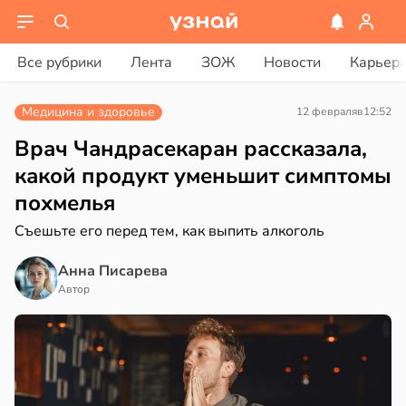
вости
вости
Все рубрики
Лента
ЗОЖ
Новости
Карьер
дведи
колог
дрствуют
миссаров:
Медицина и здоровье
12 февраля
в
12:52
оло
ибы
жно
Врач Чандрасекаран рассказала,
оцентов
бирать
какой продукт уменьшит симптомы
емени
похмелья
рзину
емя
Съешьте его перед тем, как выпить алкоголь
в
19:27
ста
ячки
Анна Писарева
знь
в
19:49
Автор
ста
ериканец
ря
рвался
рантирует
соты
лее