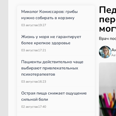
Пед
Миколог Комиссаров: грибы
пер
нужно собирать в корзину
мог
03 августа
в
19:27
Жизнь у моря не гарантирует
Врач по
более крепкое здоровье
А
03 августа
в
17:21
Ав
Пациенты действительно чаще
выбирают привлекательных
психотерапевтов
03 августа
в
16:23
Острая пища снижает ощущение
сильной боли
02 августа
в
17:40