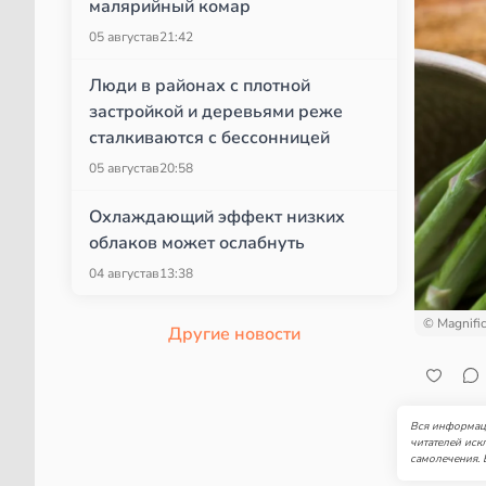
малярийный комар
05 августа
в
21:42
Люди в районах с плотной
застройкой и деревьями реже
сталкиваются с бессонницей
05 августа
в
20:58
Охлаждающий эффект низких
облаков может ослабнуть
04 августа
в
13:38
© Magnifi
Другие новости
Вся информаци
читателей иск
самолечения. 