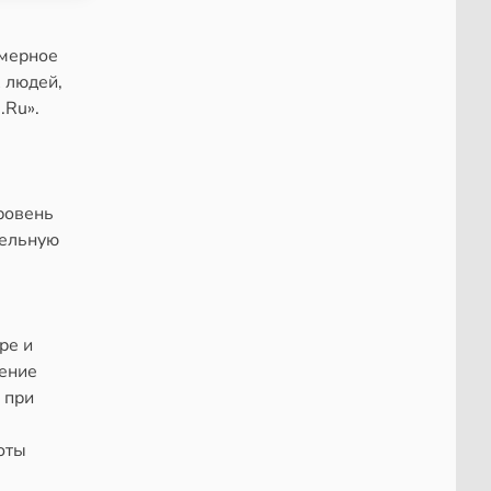
змерное
 людей,
.Ru».
ровень
тельную
ре и
рение
 при
оты