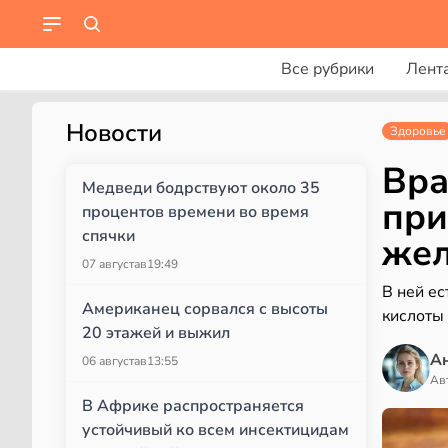
Все рубрики
Лент
Новости
Здоровье
Вра
Медведи бодрствуют около 35
при
процентов времени во время
спячки
жел
07 августа
в
19:49
В ней ес
Американец сорвался с высоты
кислоты
20 этажей и выжил
А
06 августа
в
13:55
Ав
В Африке распространяется
устойчивый ко всем инсектицидам