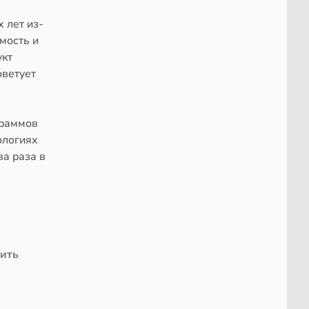
 лет из-
мость и
укт
оветует
граммов
ологиях
а раза в
чить