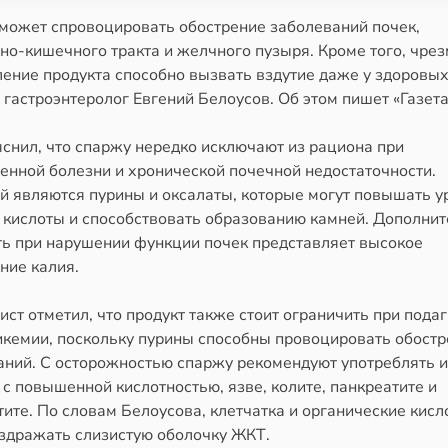
может спровоцировать обострение заболеваний почек,
но-кишечного тракта и желчного пузыря. Кроме того, чре
ление продукта способно вызвать вздутие даже у здоровых
гастроэнтеролог Евгений Белоусов. Об этом пишет «Газета
снил, что спаржу нередко исключают из рациона при
енной болезни и хронической почечной недостаточности.
й являются пурины и оксалаты, которые могут повышать у
 кислоты и способствовать образованию камней. Дополни
ть при нарушении функции почек представляет высокое
ние калия.
ст отметил, что продукт также стоит ограничить при подаг
икемии, поскольку пурины способны провоцировать обост
аний. С осторожностью спаржу рекомендуют употреблять и
 с повышенной кислотностью, язве, колите, панкреатите и
ите. По словам Белоусова, клетчатка и органические кисл
аздражать слизистую оболочку ЖКТ.