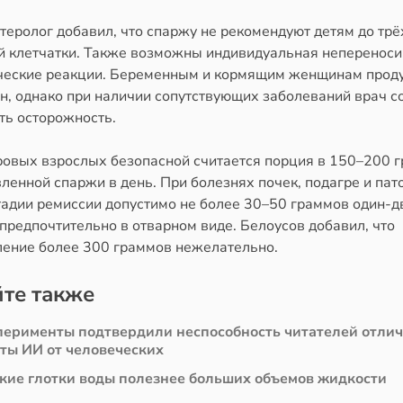
теролог добавил, что спаржу не рекомендуют детям до трёх
ой клетчатки. Также возможны индивидуальная непереноси
ческие реакции. Беременным и кормящим женщинам прод
н, однако при наличии сопутствующих заболеваний врач с
ть осторожность.
ровых взрослых безопасной считается порция в 150–200 
ленной спаржи в день. При болезнях почек, подагре и пат
тадии ремиссии допустимо не более 30–50 граммов один-дв
предпочтительно в отварном виде. Белоусов добавил, что
ление более 300 граммов нежелательно.
те также
перименты подтвердили неспособность читателей отли
сты ИИ от человеческих
кие глотки воды полезнее больших объемов жидкости