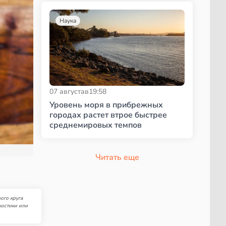
Наука
07 августа
в
19:58
Уровень моря в прибрежных
городах растет втрое быстрее
среднемировых темпов
Читать еще
ого круга
ностики или