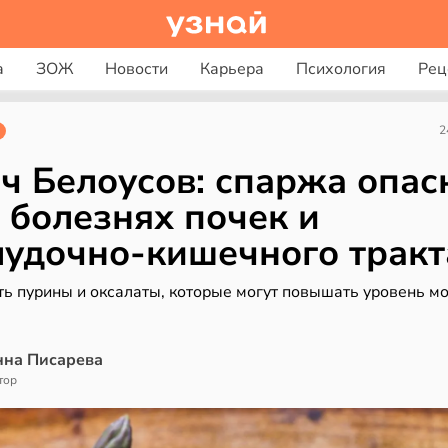
а
ЗОЖ
Новости
Карьера
Психология
Рец
2
ч Белоусов: спаржа опас
 болезнях почек и
удочно-кишечного тракт
ть пурины и оксалаты, которые могут повышать уровень м
нна Писарева
тор