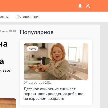
епты
Путешествия
Популярное
4 мая
в
19:10
на
Наука
а
очевой
07 августа
в
20:01
Детское ожирение снижает
вероятность рождения ребенка
во взрослом возрасте