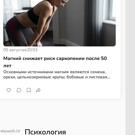
05 августа
в
20:53
Магний снижает риск саркопении после 50
лет
Основными источниками магния являются семена,
орехи, цельнозерновые крупы, бобовые и листовая
зелень
Психология
тября
в
05:19