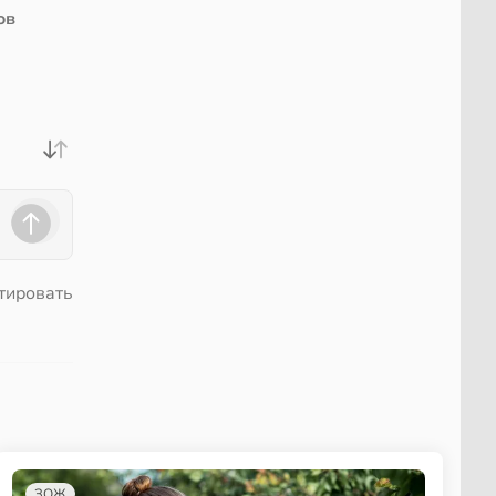
ов
тировать
ЗОЖ