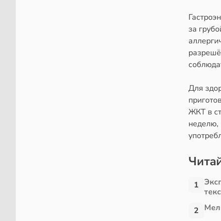
Гастроэн
за груб
аллерги
разрешё
соблюда
Для здо
приготов
ЖКТ в с
неделю, 
употреб
Читай
Экс
1
тек
Мел
2