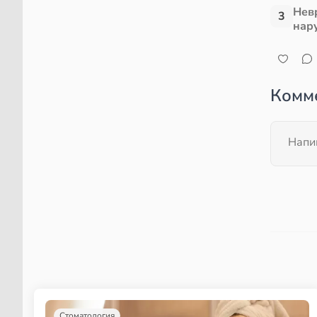
Нев
3
нар
Комм
Стоматология