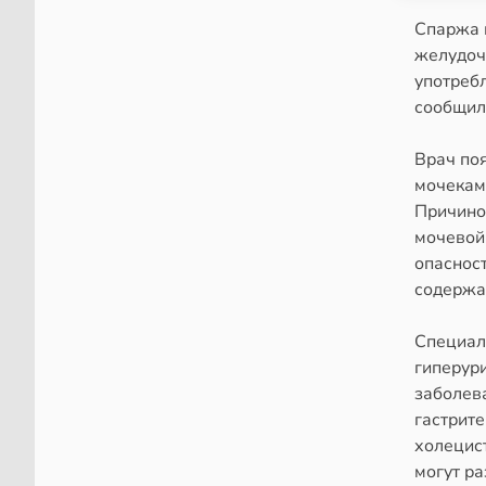
Спаржа 
желудоч
употреб
сообщил 
Врач поя
мочекам
Причино
мочевой
опаснос
содержа
Специали
гиперур
заболев
гастрите
холецист
могут р