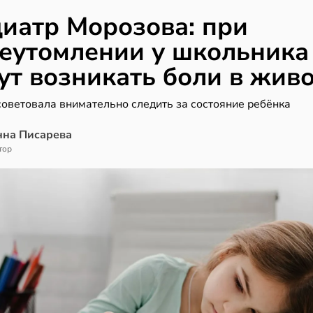
иатр Морозова: при
еутомлении у школьника
ут возникать боли в жив
советовала внимательно следить за состояние ребёнка
нна Писарева
тор