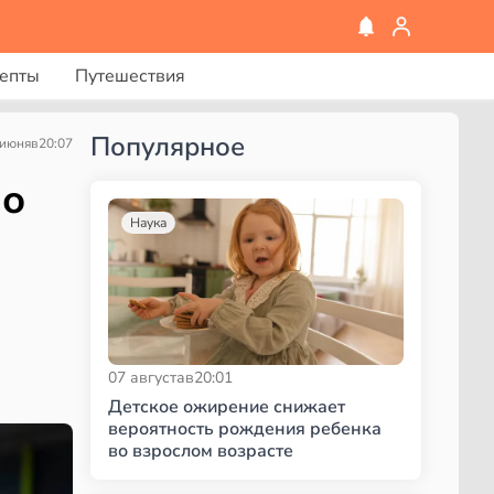
епты
Путешествия
Популярное
 июня
в
20:07
 о
Наука
07 августа
в
20:01
Детское ожирение снижает
вероятность рождения ребенка
во взрослом возрасте