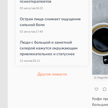
психотерапевтов
03 августа
в
16:23
Острая пища снижает ощущение
сильной боли
02 августа
в
17:40
Люди с большой и заметной
склерой кажутся окружающим
привлекательнее и статуснее
31 июля
в
20:11
Другие новости
© Magnifi
Кофе пр
большин