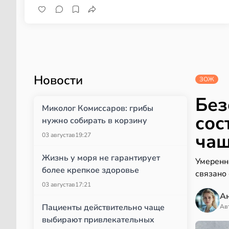
Новости
ЗОЖ
Без
Миколог Комиссаров: грибы
сос
нужно собирать в корзину
чаш
03 августа
в
19:27
Жизнь у моря не гарантирует
Умеренн
более крепкое здоровье
связано
03 августа
в
17:21
А
Пациенты действительно чаще
Ав
выбирают привлекательных