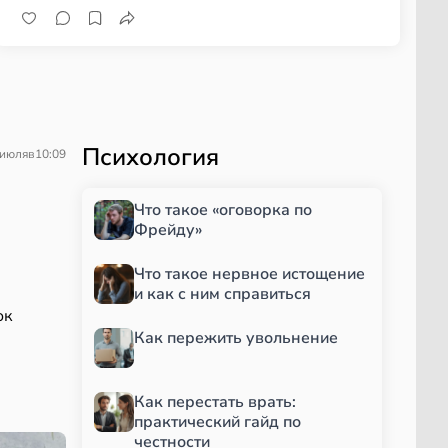
Психология
 июля
в
10:09
Что такое «оговорка по
Фрейду»
Что такое нервное истощение
и как с ним справиться
ок
Как пережить увольнение
Как перестать врать:
практический гайд по
честности