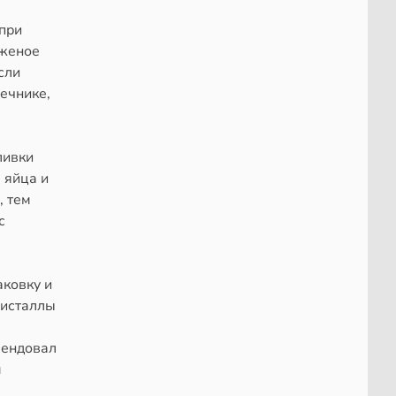
при
оженое
сли
ечнике,
ливки
 яйца и
, тем
с
аковку и
ристаллы
мендовал
м