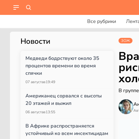
Все рубрики
Лент
Новости
ЗОЖ
Вра
Медведи бодрствуют около 35
рис
процентов времени во время
спячки
хол
07 августа
в
19:49
В групп
Американец сорвался с высоты
20 этажей и выжил
А
Ав
06 августа
в
13:55
В Африке распространяется
устойчивый ко всем инсектицидам