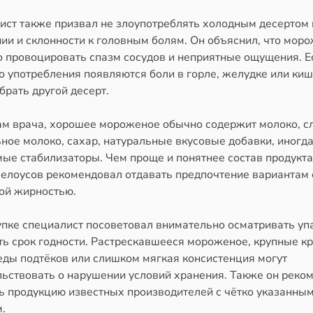
ист также призвал не злоупотреблять холодным десертом 
ии и склонности к головным болям. Он объяснил, что мор
о провоцировать спазм сосудов и неприятные ощущения. Е
о употребления появляются боли в горле, желудке или киш
брать другой десерт.
ам врача, хорошее мороженое обычно содержит молоко, с
ное молоко, сахар, натуральные вкусовые добавки, иногда
ые стабилизаторы. Чем проще и понятнее состав продукта
Белоусов рекомендовал отдавать предпочтение вариантам 
ой жирностью.
упке специалист посоветовал внимательно осматривать уп
ть срок годности. Растрескавшееся мороженое, крупные к
еды подтёков или слишком мягкая консистенция могут
льствовать о нарушении условий хранения. Также он реко
ь продукцию известных производителей с чётко указанны
.