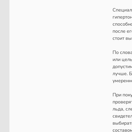
Специал
гипертон
способн
после ег
стоит вы
По слов
или цель
допустим
лучше. 
умеренн
При пок
проверя
льда, сл
свидете
выбират
составом