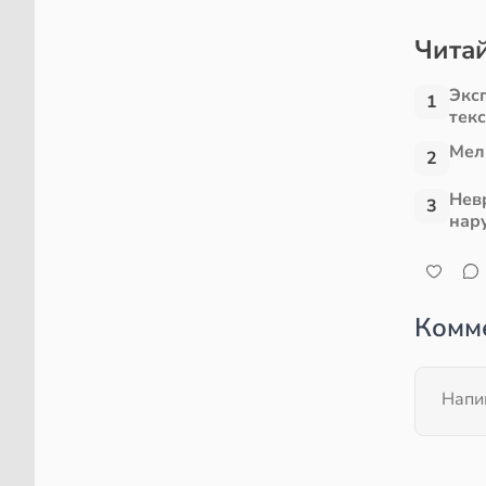
Читай
Экс
1
тек
Мел
2
Нев
3
нар
Комм