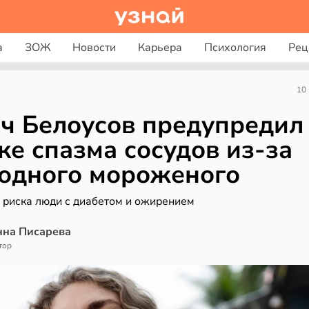
а
ЗОЖ
Новости
Карьера
Психология
Рец
10
ч Белоусов предупредил
ке спазма сосудов из-за
одного мороженого
е риска люди с диабетом и ожирением
нна Писарева
тор