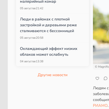
малярийный комар
05 августа
в
21:42
Люди в районах с плотной
застройкой и деревьями реже
сталкиваются с бессонницей
05 августа
в
20:58
Охлаждающий эффект низких
облаков может ослабнуть
04 августа
в
13:38
© Magnifi
Другие новости
Людям с
заболев
сообщил
РИАМО
.