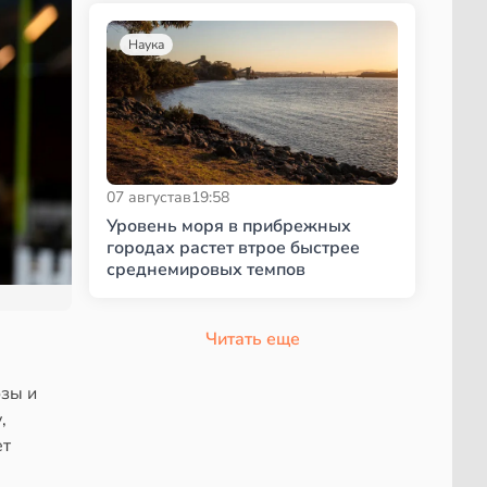
Наука
07 августа
в
19:58
Уровень моря в прибрежных
городах растет втрое быстрее
среднемировых темпов
Читать еще
зы и
,
ет