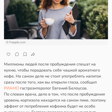
епкое
ажей
оровье
в
17:21
ста
жил
циенты
в
13:55
ста
йствительно
ще
© Freepik.com
рике
бирают
спространяется
ивлекательных
тойчивый
ихотерапевтов
Миллионы людей после пробуждения спешат на
в
16:23
ста
ем
кухню, чтобы порадовать себя чашкой ароматного
сектицидам
кофе. На самом деле не стоит употреблять напиток
трая
лярийный
сразу после того, как вы открыли глаза, сообщил
ща
мар
РИАМО
гастроэнтеролог Евгений Белоусов.
ижает
По словам врача, дело в том, что после пробуждения
ущение
в
21:42
ста
уровень кортизола находится на самом пике, поэтому
льной
эффект от потребления кофеина будет не особо
ди
ли