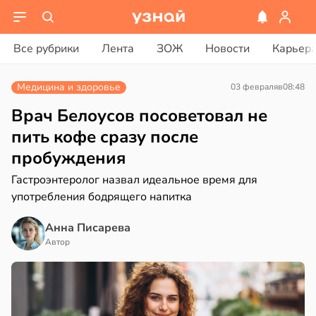
вости
вости
Все рубрики
Лента
ЗОЖ
Новости
Карьер
дведи
колог
дрствуют
миссаров:
Медицина и здоровье
03 февраля
в
08:48
оло
ибы
жно
Врач Белоусов посоветовал не
оцентов
бирать
пить кофе сразу после
емени
пробуждения
рзину
емя
Гастроэнтеролог назвал идеальное время для
в
19:27
ста
ячки
употребления бодрящего напитка
знь
в
19:49
Анна Писарева
ста
Автор
ериканец
ря
рвался
рантирует
соты
лее