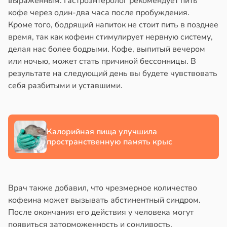
выраженным. Гастроэнтеролог рекомендует пить
в
17:40
кофе через один-два часа после пробуждения.
ста
йонах
Кроме того, бодрящий напиток не стоит пить в позднее
ощи
время, так как кофеин стимулирует нервную систему,
отной
делая нас более бодрыми. Кофе, выпитый вечером
стройкой
укты
или ночью, может стать причиной бессонницы. В
ижают
результате на следующий день вы будете чувствовать
ревьями
ск
себя разбитыми и уставшими.
же
лезней
алкиваются
рдца
ссонницей
судов
Калорийная пища улучшила
пространственную память крыс
в
20:58
ста
в
20:54
я
лаждающий
е
фект
Врач также добавил, что чрезмерное количество
и
зких
кофеина может вызывать абстинентный синдром.
лаков
После окончания его действия у человека могут
жет
появиться заторможенность и сонливость.
лабнуть