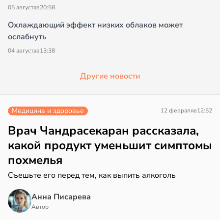
05 августа
в
20:58
Охлаждающий эффект низких облаков может
ослабнуть
04 августа
в
13:38
Другие новости
Медицина и здоровье
12 февраля
в
12:52
Врач Чандрасекаран рассказала,
какой продукт уменьшит симптомы
похмелья
Съешьте его перед тем, как выпить алкоголь
Анна Писарева
Автор