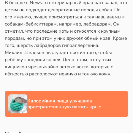
В беседе с News.ru ветеринарный врач рассказал, что
в
17:40
ста
йонах
детям не подходят декоративные породы собак. По
его мнению, лучше присмотреться к так называемым
ощи
отной
собакам-бебиситтерам, например, лабрадорам. Он
стройкой
отметил, что последние хоть и относятся к крупным
укты
породам, но при этом у них дружелюбный нрав. Кроме
ижают
ревьями
того, шерсть лабрадоров гипоаллергенна.
ск
же
Михаил Шеляков выступает против того, чтобы
лезней
алкиваются
ребёнку заводили кошек. Дело в том, что у этих
рдца
хищников чрезвычайно острые когти, которые с
ссонницей
лёгкостью располосуют нежную и тонкую кожу.
судов
в
20:58
ста
в
20:54
я
лаждающий
Калорийная пища улучшила
е
фект
пространственную память крыс
и
зких
лаков
жет
лабнуть