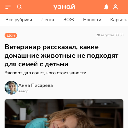
вости
вости
Все рубрики
Лента
ЗОЖ
Новости
Карьер
дведи
колог
дрствуют
миссаров:
Дом
20 августа
в
08:30
оло
ибы
жно
Ветеринар рассказал, какие
оцентов
бирать
домашние животные не подходят
емени
для семей с детьми
рзину
емя
Эксперт дал совет, кого стоит завести
в
19:27
ста
ячки
Анна Писарева
знь
в
19:49
Автор
ста
ериканец
ря
рвался
рантирует
соты
лее