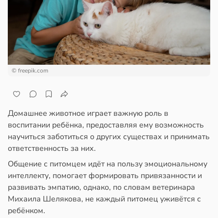
епкое
ажей
оровье
в
17:21
ста
жил
циенты
в
13:55
ста
йствительно
© freepik.com
ще
рике
бирают
спространяется
ивлекательных
тойчивый
ихотерапевтов
Домашнее животное играет важную роль в
воспитании ребёнка, предоставляя ему возможность
в
16:23
ста
ем
научиться заботиться о других существах и принимать
сектицидам
ответственность за них.
трая
лярийный
ща
Общение с питомцем идёт на пользу эмоциональному
мар
ижает
интеллекту, помогает формировать привязанности и
ущение
развивать эмпатию, однако, по словам ветеринара
в
21:42
ста
льной
Михаила Шелякова, не каждый питомец уживётся с
ди
ли
ребёнком.