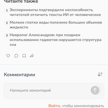
Читайте также
в
13:38
Эксперименты подтвердили неспособность
ста
1
читателей отличить тексты ИИ от человеческих
е
Мелкие глотки воды полезнее больших объемов
2
жидкости
и
Невролог Александров: при позднем
3
использовании гаджетов нарушается структура
сна
Комментарии
Войти
, чтобы комментировать