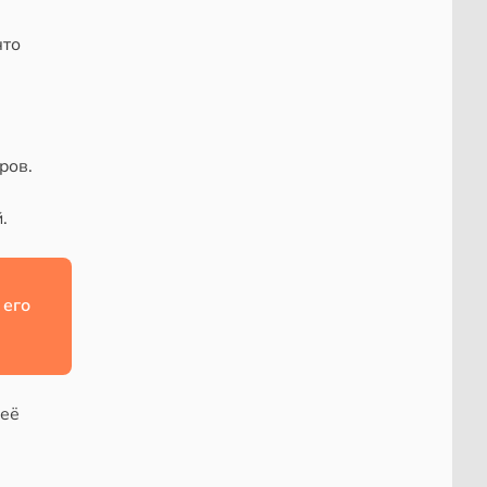
что
ров.
.
 его
неё