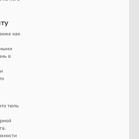
нту
акже как
ьными
ань в
 и
то
что тюль
орной
га.
рхности