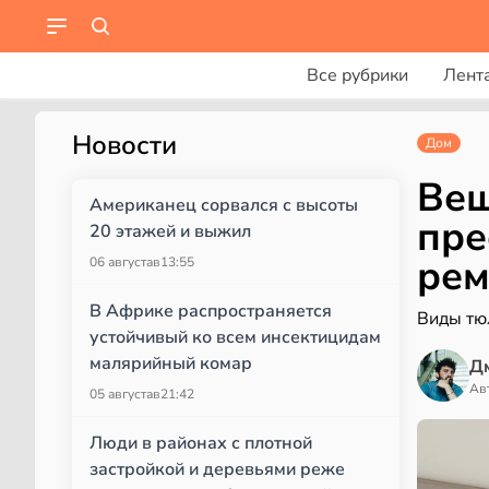
Все рубрики
Лент
Новости
Дом
Веш
Американец сорвался с высоты
пре
20 этажей и выжил
рем
06 августа
в
13:55
В Африке распространяется
Виды тю
устойчивый ко всем инсектицидам
малярийный комар
Д
Ав
05 августа
в
21:42
Люди в районах с плотной
застройкой и деревьями реже