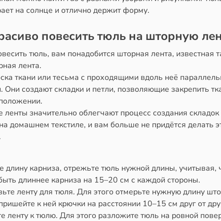
ает на солнце и отлично держит форму.
расиво повесить тюль на шторную ле
весить тюль, вам понадобится шторная лента, известная т
рная лента.
оска ткани или тесьма с проходящими вдоль неё параллел
 Они создают складки и петли, позволяющие закрепить тк
положении.
 ленты значительно облегчают процесс создания складок
на домашнем текстиле, и вам больше не придётся делать э
.
 длину карниза, отрежьте тюль нужной длины, учитывая, 
быть длиннее карниза на 15–20 см с каждой стороны.
ьте ленту для тюля. Для этого отмерьте нужную длину шт
пришейте к ней крючки на расстоянии 10–15 см друг от дру
 ленту к тюлю. Для этого разложите тюль на ровной пове