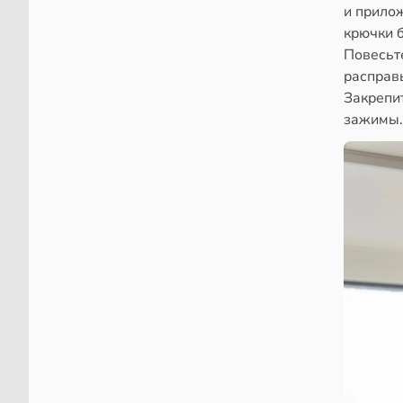
и прилож
крючки б
Повесьте
расправь
Закрепи
зажимы.