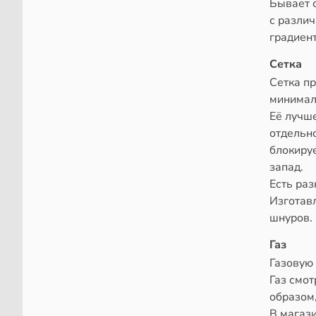
Бывает с
с различ
градиент
Сетка
Сетка пр
минимал
Её лучше
отдельно
блокируе
запад.
Есть ра
Изготавл
шнуров.
Газ
Газовую 
Газ смот
образом
В магази