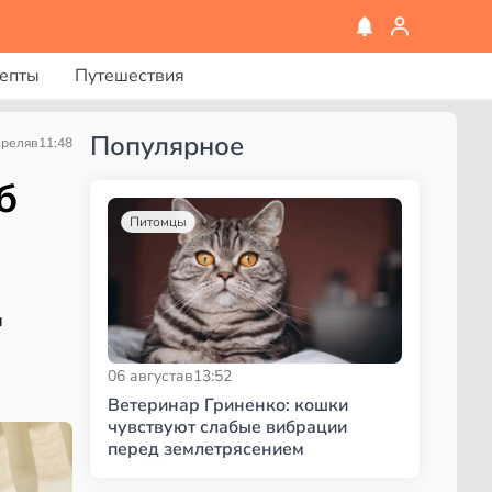
епты
Путешествия
Популярное
преля
в
11:48
б
Питомцы
ы
06 августа
в
13:52
Ветеринар Гриненко: кошки
чувствуют слабые вибрации
перед землетрясением