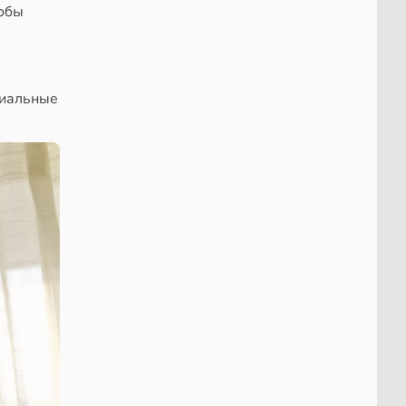
тобы
циальные