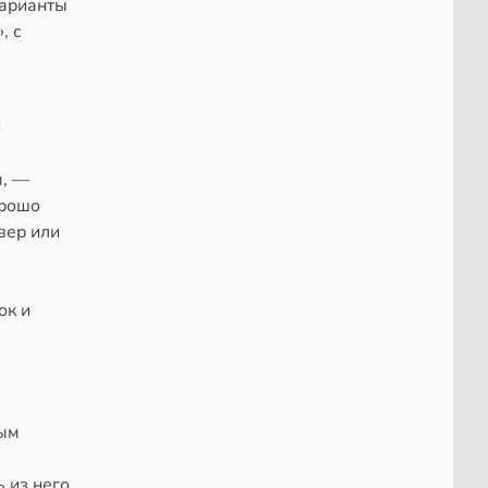
варианты
, с
и
м, —
орошо
вер или
ок и
бым
 из него