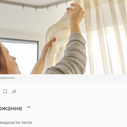
eepik.com
ржание
видности тюля