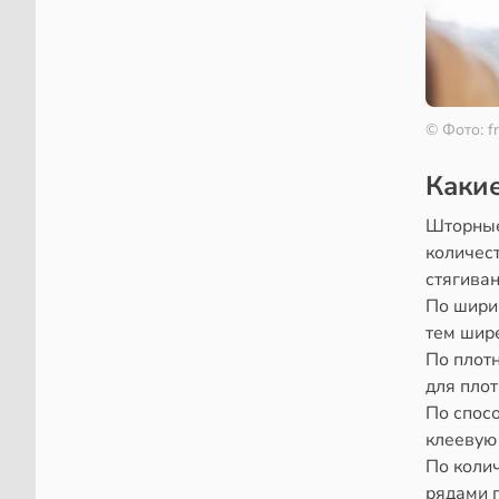
© Фото: f
Каки
Шторные
количест
стягиван
По шири
тем шир
По плотн
для плот
По спос
клеевую 
По коли
рядами п