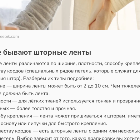
reepik.com
е бывают шторные ленты
 ленты различаются по ширине, плотности, способу крепл
ву кордов (специальных рядов петель, которые служат дл
ия штор). Разберём их типы подробнее:
не — ширина ленты может быть от 2 до 10 см. Чем тяжеле
е должна быть лента.
ости — для лёгких тканей используется тонкая и прозрачн
ных — более толстая и прочная.
обу крепления — лента может пришиваться к шторам, имет
основу или липучки для быстрого крепления.
честву кордов — есть шторные ленты с одним или несколь
етель. Выбор зависит от того, какую драпировку вы хотите