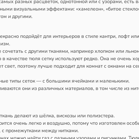
амых разных расцветок, однотонной или с узорами, есть 
ными визуальными эффектами: «хамелеон», «битое стекло»
ом и другими.
екрасно подойдёт для интерьеров в стиле кантри, лофт ил
изм.
 сочетать с другими тканями, например хлопком или льно
 в качестве тюля сетку используют редко. Она не очень х
т свет, поэтому лучше подходит для комнат с окнами на се
зные типы сеток — с большими ячейками и маленькими.
иваются они из различных материалов, в том числе из нит
ткань делают из шёлка, вискозы или полиэстера.
рится очень легко и воздушно, потому что изготовлен осо
, с промежутками между нитками.
нах можно найти газ с разными узорами и рисунками. Тюль