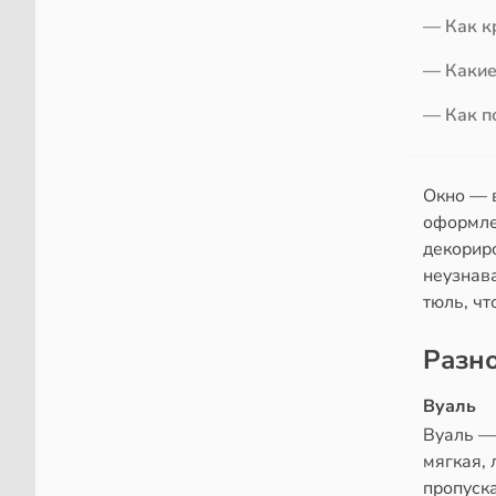
— Как к
— Какие
— Как п
Окно — 
оформле
декорир
неузнав
тюль, чт
Разн
Вуаль
Вуаль — 
мягкая, 
пропуска