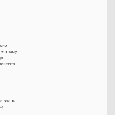
 оно
амотному
до
повесить
на очень
не