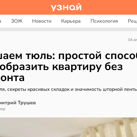
а
ЗОЖ
Новости
Карьера
Психология
Рец
04 а
аем тюль: простой спосо
образить квартиру без
онта
ля, секреты красивых складок и значимость шторной лент
митрий Трушев
тор