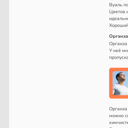
Вуаль по
Цветов и
идеальн
Хороший 
Органза
Органза
У неё мн
пропуска
Органза 
можно с
химчист