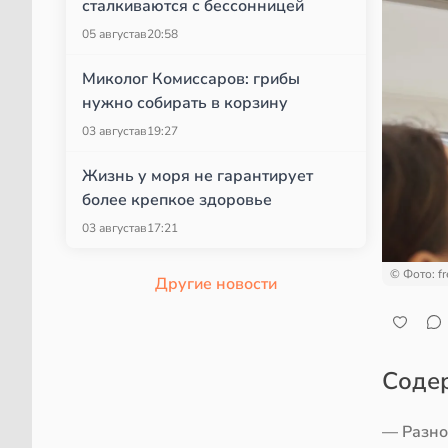
сталкиваются с бессонницей
05 августа
в
20:58
Миколог Комиссаров: грибы
нужно собирать в корзину
03 августа
в
19:27
Жизнь у моря не гарантирует
более крепкое здоровье
03 августа
в
17:21
© Фото: fr
Другие новости
Соде
— Разно