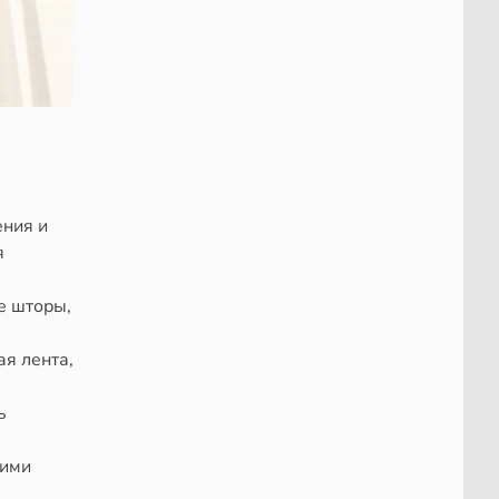
ения и
я
е шторы,
ая лента,
ь
кими