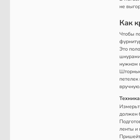
не выгор
Как к
Чтобы по
фурниту
Это пол
шнурами.
нужном 
Шторные
петелек 
вручную
Техника
Измерьте
должен 
Подготов
ленты и 
Пришейте