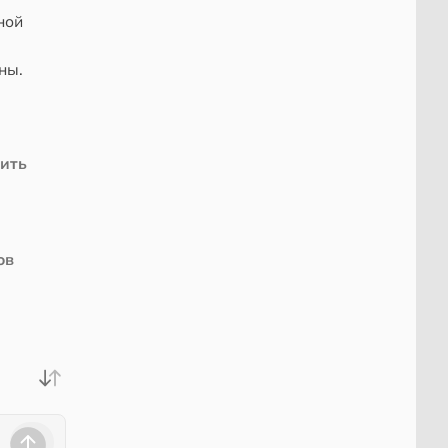
ной
ны.
чить
ов