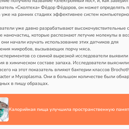
ние получило название «электронный нос», и, как заверил
ватель «Сколтеха» Фёдор Фёдоров, он может определять 
а уже на ранних стадиях эффективнее систем компьютерно
ватели уже давно разрабатывают высокочувствительные 
е наночастиц, которые распознают летучие молекулы в во
они начали изучать использование этих датчиков для
ения микробов, вызывающих порчу мяса.
экспериментов со свиной вырезкой исследователи выявили
ия в химическом составе запаха. Исследователи выяснили,
сего на этот показатель влияют бактерии классов Brochoth
bacter и Mycoplasma. Они в большом количестве были обна
дных в пищу образцах.
Калорийная пища улучшила пространственную памят