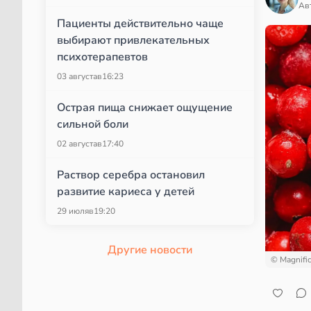
Ав
Пациенты действительно чаще
выбирают привлекательных
психотерапевтов
03 августа
в
16:23
Острая пища снижает ощущение
сильной боли
02 августа
в
17:40
Раствор серебра остановил
развитие кариеса у детей
29 июля
в
19:20
Другие новости
© Magnifi