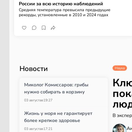
России за всю историю наблюдений
Средняя температура превысила предыдущие
рекорды, установленные в 2010 и 2024 годах
Новости
Наука
Клю
Миколог Комиссаров: грибы
пок
нужно собирать в корзину
лю
03 августа
в
19:27
Жизнь у моря не гарантирует
В экспер
более крепкое здоровье
А
03 августа
в
17:21