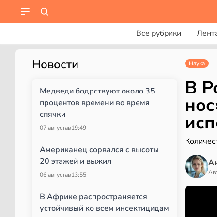
Все рубрики
Лент
Новости
Наука
В Р
Медведи бодрствуют около 35
нос
процентов времени во время
спячки
исп
07 августа
в
19:49
Количес
Американец сорвался с высоты
20 этажей и выжил
А
Ав
06 августа
в
13:55
В Африке распространяется
устойчивый ко всем инсектицидам