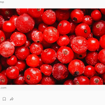
тор
c.com