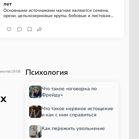
лет
Основными источниками магния являются семена,
орехи, цельнозерновые крупы, бобовые и листовая
зелень
Психология
 июля
в
19:06
Что такое «оговорка по
ых
Фрейду»
Что такое нервное истощение
и как с ним справиться
Как пережить увольнение