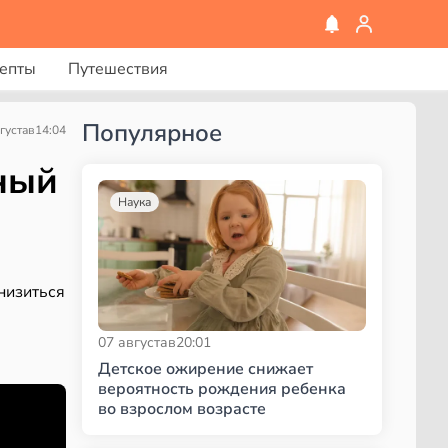
епты
Путешествия
Популярное
густа
в
14:04
ный
Наука
низиться
07 августа
в
20:01
Детское ожирение снижает
вероятность рождения ребенка
во взрослом возрасте