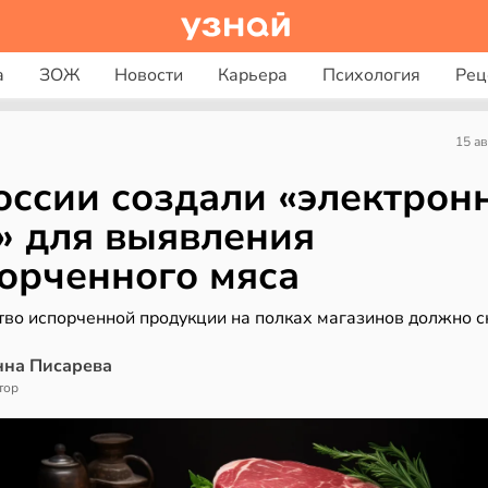
а
ЗОЖ
Новости
Карьера
Психология
Рец
15 ав
оссии создали «электрон
» для выявления
орченного мяса
тво испорченной продукции на полках магазинов должно с
нна Писарева
тор