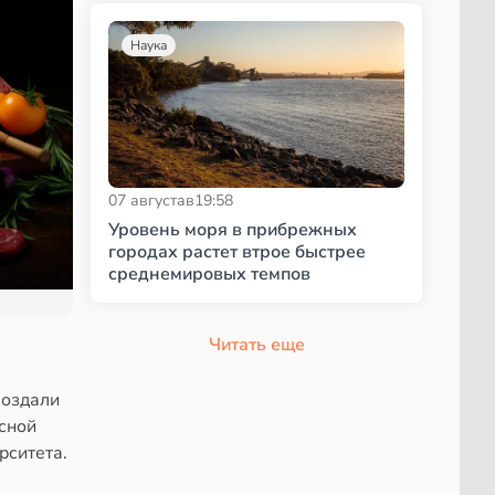
Наука
07 августа
в
19:58
Уровень моря в прибрежных
городах растет втрое быстрее
среднемировых темпов
Читать еще
создали
сной
рситета.