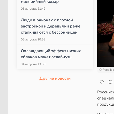
малярийный комар
05 августа
в
21:42
Люди в районах с плотной
застройкой и деревьями реже
сталкиваются с бессонницей
05 августа
в
20:58
Охлаждающий эффект низких
облаков может ослабнуть
04 августа
в
13:38
© freepik.
Другие новости
Российск
специал
продукци