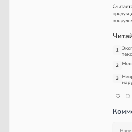
Считает
продукци
вооруже
Читай
Экс
1
тек
Мел
2
Нев
3
нар
Комм