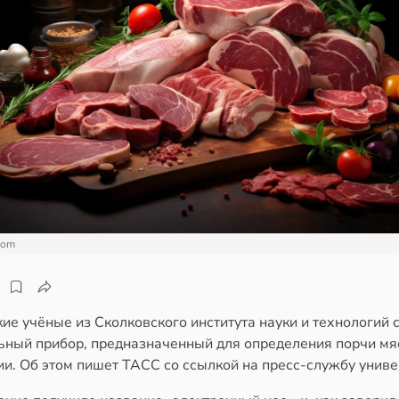
com
ие учёные из Сколковского института науки и технологий 
ьный прибор, предназначенный для определения порчи мя
и. Об этом пишет ТАСС со ссылкой на пресс-службу униве