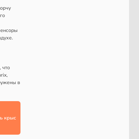
порчу
го
сенсоры
здухе.
 что
rix,
ружены в
ь крыс