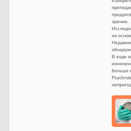
Изобрете
препода
продукт
зрения.
Исследо
на основ
Недавно 
обнаруж
В ходе 
изменен
больше в
Psychro
неприго