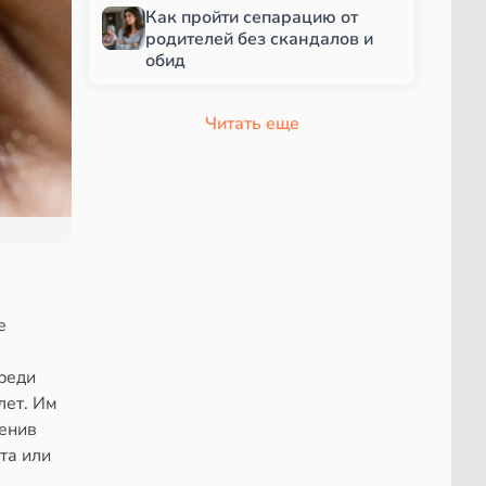
Как пройти сепарацию от
родителей без скандалов и
обид
Читать еще
е
реди
лет. Им
енив
та или