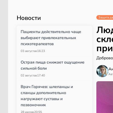
Новости
Защита д
Люд
Пациенты действительно чаще
скл
выбирают привлекательных
психотерапевтов
при
03 августа
в
16:23
Доброво
Острая пища снижает ощущение
сильной боли
А
Ав
02 августа
в
17:40
Врач Горячев: шлепанцы и
сланцы дополнительно
нагружают суставы и
позвоночник
28 июля
в
20:55