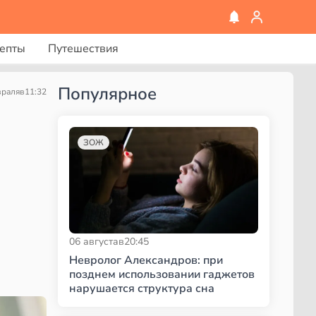
епты
Путешествия
Популярное
враля
в
11:32
ЗОЖ
06 августа
в
20:45
Невролог Александров: при
позднем использовании гаджетов
нарушается структура сна