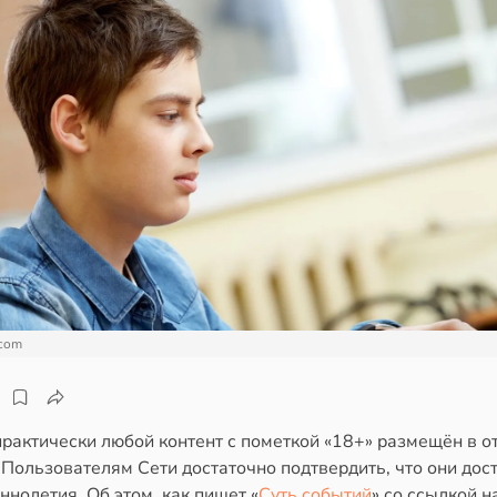
.com
практически любой контент с пометкой «18+» размещён в о
 Пользователям Сети достаточно подтвердить, что они дос
нолетия. Об этом, как пишет «
Суть событий
» со ссылкой н