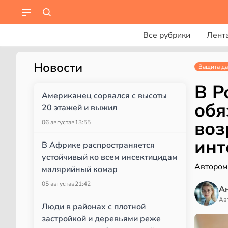
Все рубрики
Лент
Новости
Защита д
В Р
Американец сорвался с высоты
обя
20 этажей и выжил
воз
06 августа
в
13:55
инт
В Африке распространяется
устойчивый ко всем инсектицидам
Автором
малярийный комар
05 августа
в
21:42
А
Ав
Люди в районах с плотной
застройкой и деревьями реже