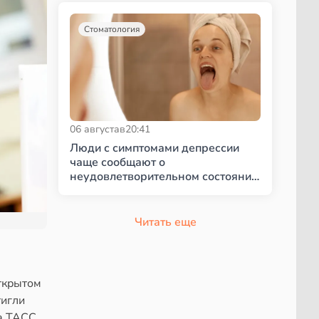
Стоматология
06 августа
в
20:41
Люди с симптомами депрессии
чаще сообщают о
неудовлетворительном состоянии
полости рта
Читать еще
ткрытом
тигли
а ТАСС,