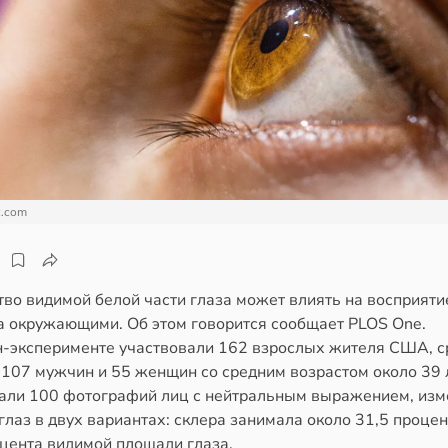
c.com
тво видимой белой части глаза может влиять на восприяти
а окружающими. Об этом говорится сообщает PLOS One.
н-эксперименте участвовали 162 взрослых жителя США, с
 107 мужчин и 55 женщин со средним возрастом около 39 
али 100 фотографий лиц с нейтральным выражением, изм
глаз в двух вариантах: склера занимала около 31,5 процен
оцента видимой площади глаза.