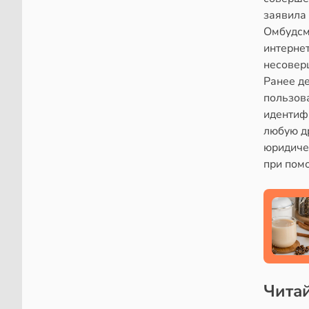
заявила
Омбудсм
интернет
несовер
Ранее д
пользов
идентифи
любую др
юридиче
при пом
Читай