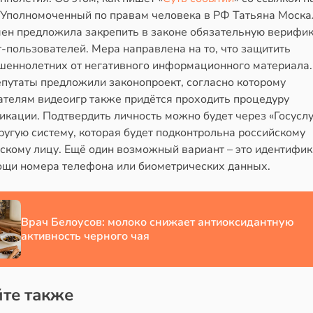
 Уполномоченный по правам человека в РФ Татьяна Моска
ен предложила закрепить в законе обязательную верифи
-пользователей. Мера направлена на то, что защитить
шеннолетних от негативного информационного материала.
епутаты предложили законопроект, согласно которому
ателям видеоигр также придётся проходить процедуру
кации. Подтвердить личность можно будет через «Госуслу
угую систему, которая будет подконтрольна российскому
скому лицу. Ещё один возможный вариант – это идентифи
ощи номера телефона или биометрических данных.
Врач Белоусов: молоко снижает антиоксидантную
активность черного чая
те также