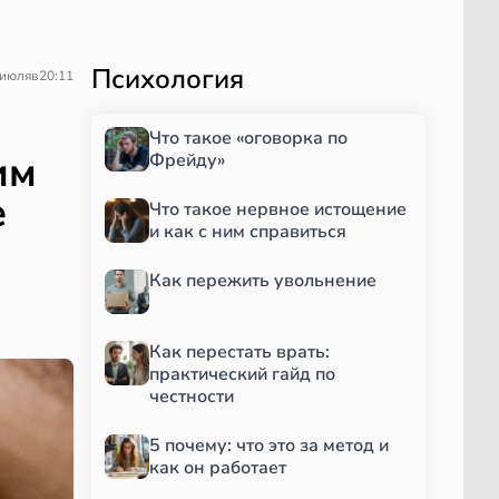
Психология
 июля
в
20:11
Что такое «оговорка по
им
Фрейду»
е
Что такое нервное истощение
и как с ним справиться
Как пережить увольнение
Как перестать врать:
практический гайд по
честности
5 почему: что это за метод и
как он работает