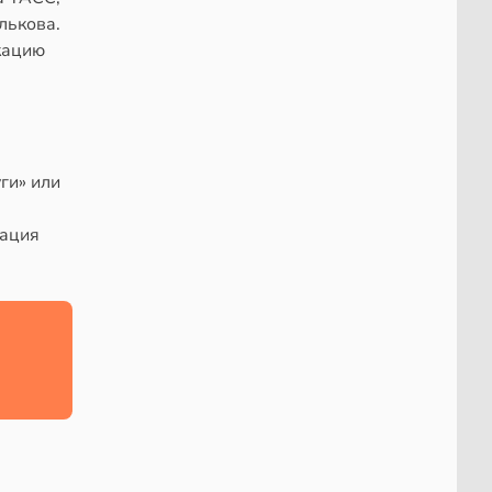
лькова.
кацию
ги» или
кация