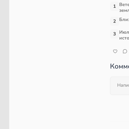
Вет
1
зем
Близ
2
Июл
3
ист
Комм