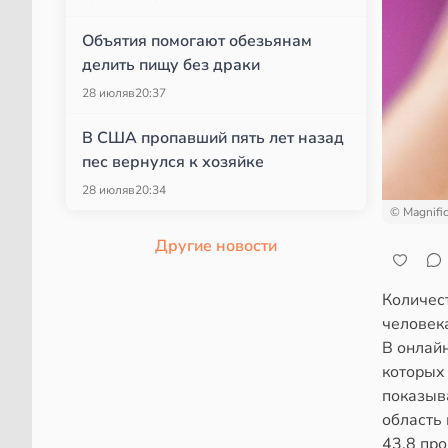
Объятия помогают обезьянам
делить пищу без драки
28 июля
в
20:37
В США пропавший пять лет назад
пес вернулся к хозяйке
28 июля
в
20:34
© Magnifi
Другие новости
Количес
человек
В онлай
которых
показыв
область 
43,8 пр