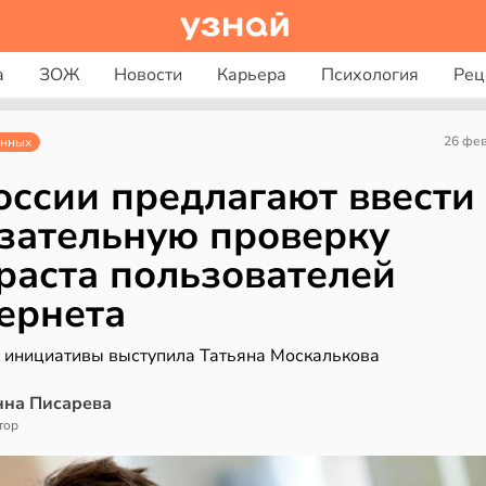
а
ЗОЖ
Новости
Карьера
Психология
Рец
26 фе
анных
оссии предлагают ввести
зательную проверку
раста пользователей
ернета
 инициативы выступила Татьяна Москалькова
нна Писарева
тор