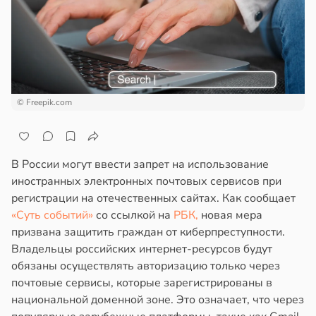
ста
ем
сектицидам
докринолог
лярийный
серо:
мар
нний
ин
в
21:42
ста
могает
© Freepik.com
ди
нтролировать
овень
йонах
хара
В России могут ввести запрет на использование
отной
ови
иностранных электронных почтовых сервисов при
стройкой
регистрации на отечественных сайтах. Как сообщает
в
19:12
я
«Суть событий»
со ссылкой на
РБК,
новая мера
ревьями
призвана защитить граждан от киберпреступности.
юквенный
же
Владельцы российских интернет-ресурсов будут
к
алкиваются
обязаны осуществлять авторизацию только через
учшил
почтовые сервисы, которые зарегистрированы в
казатели
ссонницей
национальной доменной зоне. Это означает, что через
мяти