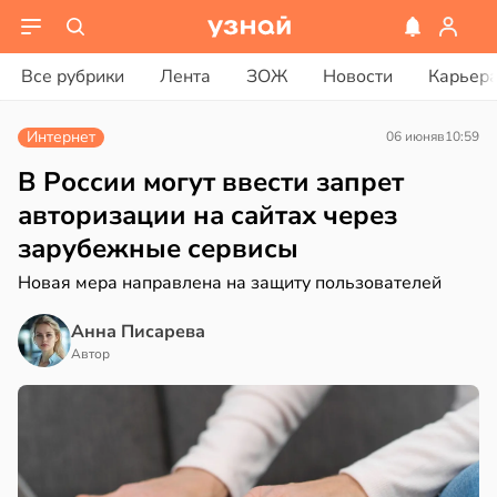
вости
вости
Все рубрики
Лента
ЗОЖ
Новости
Карьер
ериканец
циенты
рвался
йствительно
Интернет
06 июня
в
10:59
ще
соты
бирают
В России могут ввести запрет
ивлекательных
авторизации на сайтах через
ажей
ихотерапевтов
зарубежные сервисы
в
16:23
ста
жил
Новая мера направлена на защиту пользователей
трая
в
13:55
Анна Писарева
ста
ща
Автор
ижает
рике
ущение
спространяется
льной
тойчивый
ли
в
17:40