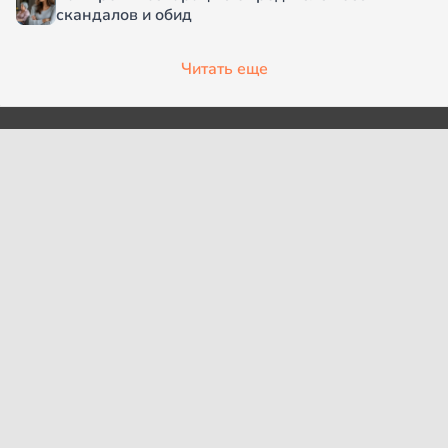
скандалов и обид
Читать еще
О проекте
Согласие на обработку
персональных данных
Рубрики
Пользовательское
Редакция
соглашение
Контакты
Правила сообщества
Cookies
Правила цитирования
Политика обработки
Интересное
персональных данных
Карта сайта