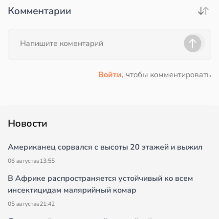
Комментарии
и
в
17:21
ста
е
и
Войти
, чтобы комментировать
Новости
Американец сорвался с высоты 20 этажей и выжил
06 августа
в
13:55
В Африке распространяется устойчивый ко всем
инсектицидам малярийный комар
05 августа
в
21:42