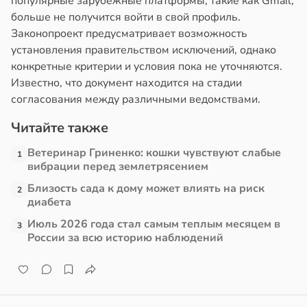
популярные зарубежные платформы, такие как Gmail,
в
20:58
ста
больше не получится войти в свой профиль.
лодых
Законопроект предусматривает возможность
колог
дей
установления правительством исключений, однако
миссаров:
в
19:06
конкретные критерии и условия пока не уточняются.
я
ибы
Известно, что документ находится на стадии
жно
ач
согласования между различными ведомствами.
бирать
рячев:
епанцы
Читайте также
рзину
Ветеринар Гриненко: кошки чувствуют слабые
1
анцы
в
19:27
вибрации перед землетрясением
ста
полнительно
Близость сада к дому может влиять на риск
знь
гружают
2
диабета
ставы
ря
Июль 2026 года стал самым теплым месяцем в
3
России за всю историю наблюдений
звоночник
рантирует
в
20:55
я
лее
епкое
е
оровье