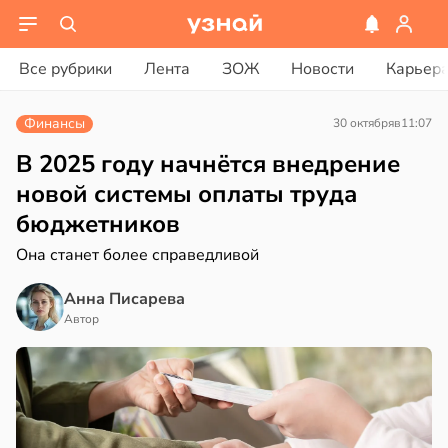
вости
вости
Все рубрики
Лента
ЗОЖ
Новости
Карьер
дведи
колог
дрствуют
миссаров:
Финансы
30 октября
в
11:07
оло
ибы
жно
В 2025 году начнётся внедрение
оцентов
бирать
новой системы оплаты труда
емени
бюджетников
рзину
емя
Она станет более справедливой
в
19:27
ста
ячки
Анна Писарева
знь
в
19:49
Автор
ста
ериканец
ря
рвался
рантирует
соты
лее