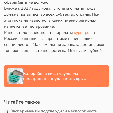
сферы быть не должно.
в
17:40
ста
йонах
Ближе к 2027 году новая система оплаты труда
должна появиться во всех субъектах страны. При
ощи
отной
этом пока не известно, в каких именно регионах
стройкой
начнётся её тестирование.
укты
Ранее стало известно, что зарплаты
курьеров
в
ижают
ревьями
России сравнялись с зарплатами начинающих IT-
ск
же
специалистов. Максимальная зарплата доставщиков
лезней
алкиваются
товаров и еды в стране достигла 155 тысяч рублей.
рдца
ссонницей
судов
в
20:58
ста
в
20:54
Калорийная пища улучшила
я
пространственную память крыс
лаждающий
е
фект
и
зких
лаков
Читайте также
жет
Эксперименты подтвердили неспособность
лабнуть
1