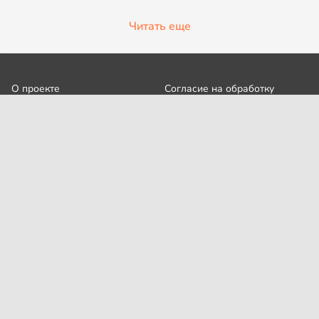
Читать еще
О проекте
Согласие на обработку
персональных данных
Рубрики
Пользовательское
Редакция
соглашение
Контакты
Правила сообщества
Cookies
Правила цитирования
Политика обработки
Интересное
персональных данных
Карта сайта