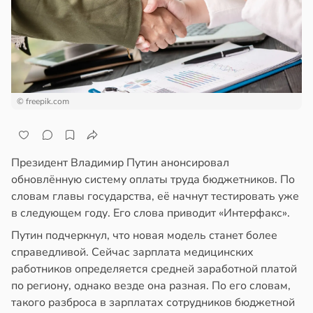
епкое
ажей
оровье
в
17:21
ста
жил
циенты
в
13:55
ста
йствительно
© freepik.com
ще
рике
бирают
спространяется
ивлекательных
тойчивый
ихотерапевтов
Президент Владимир Путин анонсировал
обновлённую систему оплаты труда бюджетников. По
в
16:23
ста
ем
словам главы государства, её начнут тестировать уже
сектицидам
в следующем году. Его слова приводит «Интерфакс».
трая
лярийный
ща
Путин подчеркнул, что новая модель станет более
мар
ижает
справедливой. Сейчас зарплата медицинских
ущение
работников определяется средней заработной платой
в
21:42
ста
льной
по региону, однако везде она разная. По его словам,
ди
ли
такого разброса в зарплатах сотрудников бюджетной