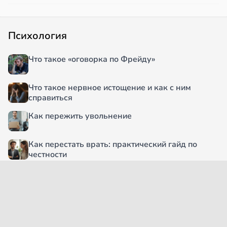
Психология
Что такое «оговорка по Фрейду»
Что такое нервное истощение и как с ним
справиться
Как пережить увольнение
Как перестать врать: практический гайд по
честности
5 почему: что это за метод и как он работает
Как пройти сепарацию от родителей без
скандалов и обид