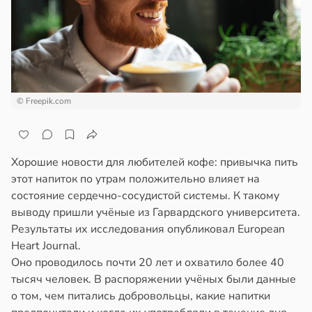
епкое
ажей
оровье
в
17:21
ста
жил
циенты
в
13:55
ста
йствительно
© Freepik.com
ще
рике
бирают
спространяется
ивлекательных
тойчивый
ихотерапевтов
Хорошие новости для любителей кофе: привычка пить
этот напиток по утрам положительно влияет на
в
16:23
ста
ем
состояние сердечно-сосудистой системы. К такому
сектицидам
выводу пришли учёные из Гарвардского университета.
трая
лярийный
Результаты их исследования опубликовал European
ща
мар
Heart Journal.
ижает
Оно проводилось почти 20 лет и охватило более 40
ущение
в
21:42
ста
тысяч человек. В распоряжении учёных были данные
льной
о том, чем питались добровольцы, какие напитки
ди
ли