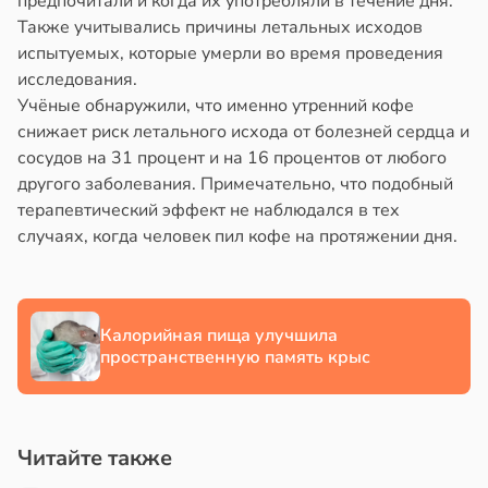
предпочитали и когда их употребляли в течение дня.
в
17:40
Также учитывались причины летальных исходов
ста
йонах
испытуемых, которые умерли во время проведения
ди
исследования.
отной
Учёные обнаружили, что именно утренний кофе
стройкой
льшой
снижает риск летального исхода от болезней сердца и
сосудов на 31 процент и на 16 процентов от любого
ревьями
метной
другого заболевания. Примечательно, что подобный
же
лерой
терапевтический эффект не наблюдался в тех
алкиваются
жутся
случаях, когда человек пил кофе на протяжении дня.
ружающим
ссонницей
ивлекательнее
в
20:58
ста
атуснее
Калорийная пища улучшила
лаждающий
пространственную память крыс
в
20:11
я
фект
зких
е
лаков
Читайте также
и
жет
лабнуть