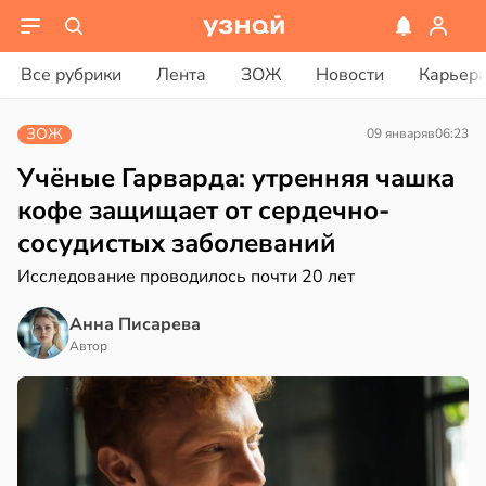
вости
вости
Все рубрики
Лента
ЗОЖ
Новости
Карьер
дведи
колог
дрствуют
миссаров:
ЗОЖ
09 января
в
06:23
оло
ибы
жно
Учёные Гарварда: утренняя чашка
оцентов
бирать
кофе защищает от сердечно-
емени
сосудистых заболеваний
рзину
емя
Исследование проводилось почти 20 лет
в
19:27
ста
ячки
Анна Писарева
знь
в
19:49
Автор
ста
ериканец
ря
рвался
рантирует
соты
лее