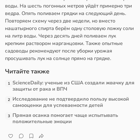
воды. На шесть погонных метров уйдёт примерно три
млетрясением
ведра. Опять поливаем грядки на следующий день.
в
13:52
Повторяем схему через две недели, но вместо
ста
нашатырного спирта берём одну столовую ложку соли
на литр воды. Через десять дней поливаем лук
е
крепким раствором марганцовки. Также опытные
и
садоводы рекомендуют после уборки урожая
просушивать лук на солнце прямо на грядке.
Читайте также
ScienceDaily: ученые из США создали жвачку для
1
защиты от рака и ВПЧ
Исследование не подтвердило пользу высокой
2
самооценки для успеваемости детей
Прямая осанка помогает чаще испытывать
3
положительные эмоции