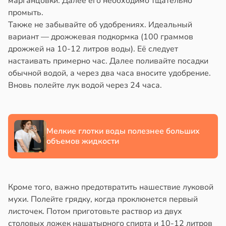
марганцовки. Далее его необходимо тщательно
века
в
20:41
ста
промыть.
Также не забывайте об удобрениях. Идеальный
ериканец
вариант — дрожжевая подкормка (100 граммов
вность
рвался
дрожжей на 10-12 литров воды). Её следует
настаивать примерно час. Далее поливайте посадки
соты
обычной водой, а через два часа вносите удобрение.
Вновь полейте лук водой через 24 часа.
ажей
в
18:45
а
жил
знательность
в
13:55
Мелкие глотки воды полезнее больших
ста
шает
объемов жидкости
итивные
теринар
обности
иненко:
шки
Кроме того, важно предотвратить нашествие луковой
лом
вствуют
мухи. Полейте грядку, когда проклюнется первый
асте
абые
листочек. Потом приготовьте раствор из двух
брации
в
18:26
столовых ложек нашатырного спирта и 10-12 литров
а
ред