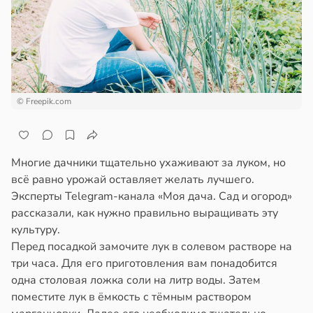
кое
пользовании
овье
джетов
рушается
в
17:21
а
руктура
а
енты
твительно
в
20:45
ста
© Freepik.com
рают
ди
лекательных
отерапевтов
мптомами
Многие дачники тщательно ухаживают за луком, но
прессии
всё равно урожай оставляет желать лучшего.
в
16:23
а
ще
Эксперты Telegram-канала «Моя дача. Сад и огород»
общают
рассказали, как нужно правильно выращивать эту
культуру.
ния
удовлетворительном
Перед посадкой замочите лук в солевом растворе на
т
стоянии
три часа. Для его приготовления вам понадобится
ть
лости
одна столовая ложка соли на литр воды. Затем
а
поместите лук в ёмкость с тёмным раствором
дение