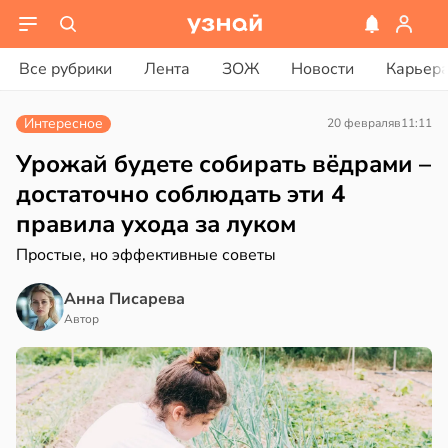
ости
вости
Все рубрики
Лента
ЗОЖ
Новости
Карьер
лог
дведи
ссаров:
дрствуют
Интересное
20 февраля
в
11:11
ы
оло
но
Урожай будете собирать вёдрами –
рать
оцентов
достаточно соблюдать эти 4
емени
правила ухода за луком
ину
емя
Простые, но эффективные советы
в
19:27
а
ячки
Анна Писарева
нь
в
19:49
Автор
ста
вролог
ександров:
нтирует
и
е
зднем