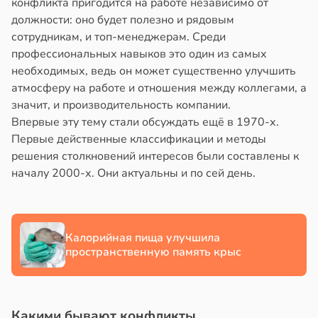
конфликта пригодится на работе независимо от
должности: оно будет полезно и рядовым
в
13:38
ста
сотрудникам, и топ-менеджерам. Среди
профессиональных навыков это один из самых
е
необходимых, ведь он может существенно улучшить
и
атмосферу на работе и отношения между коллегами, а
значит, и производительность компании.
Впервые эту тему стали обсуждать ещё в 1970-х.
Первые действенные классификации и методы
решения столкновений интересов были составлены к
началу 2000-х. Они актуальны и по сей день.
Калорийная пища улучшила
пространственную память крыс
Какими бывают конфликты