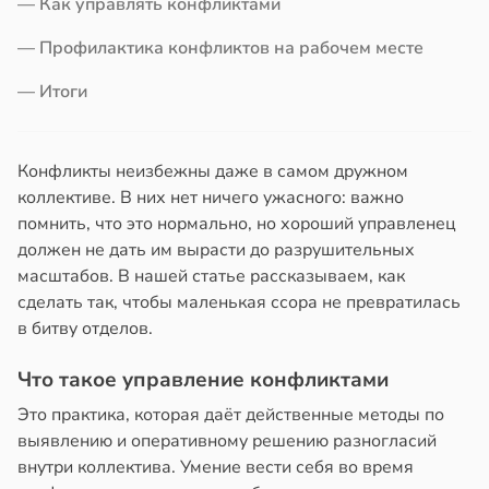
— Как управлять конфликтами
в
17:40
а
йонах
— Профилактика конфликтов на рабочем месте
юдение
отной
— Итоги
има
стройкой
гчает
ревьями
Конфликты неизбежны даже в самом дружном
же
коллективе. В них нет ничего ужасного: важно
алкиваются
лых
помнить, что это нормально, но хороший управленец
должен не дать им вырасти до разрушительных
20:38
ссонницей
масштабов. В нашей статье рассказываем, как
сделать так, чтобы маленькая ссора не превратилась
в
20:58
ста
в битву отделов.
лаждающий
Что такое управление конфликтами
фект
зких
Это практика, которая даёт действенные методы по
лаков
выявлению и оперативному решению разногласий
жет
внутри коллектива. Умение вести себя во время
лабнуть