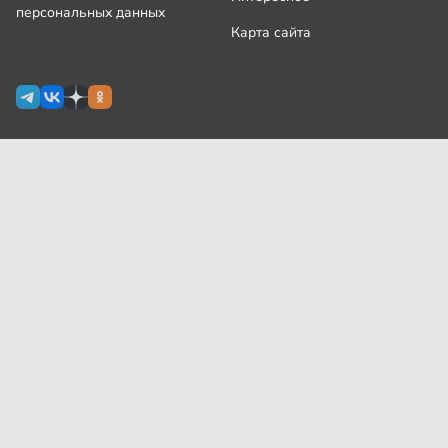
персональных данных
Карта сайта
Сетевое издание Узнай.ру зарегистрировано
Роскомнадзором 09 июля 2024 г., свидетельство Эл № ФС77-
87644
На сайте применяются
рекомендательные технологии
(информационные технологии предоставления информации
на основе сбора, систематизации и анализа сведений,
относящихся к предпочтениям пользователей сети
«Интернет», находящихся на территории Российской
Федерации)
Все права защищены © ООО «Узнай.ру», 2024
18+