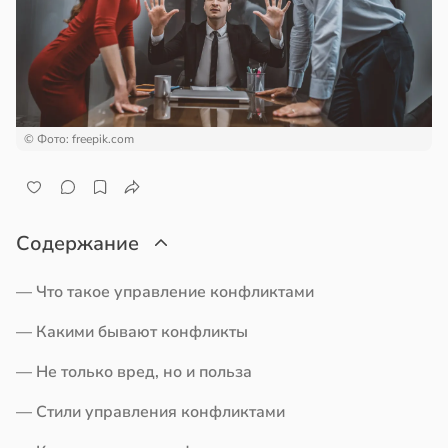
кое
овье
ажей
в
17:21
а
жил
енты
в
13:55
ста
твительно
© Фото: freepik.com
рают
рике
лекательных
спространяется
отерапевтов
тойчивый
Содержание
в
16:23
а
ем
— Что такое управление конфликтами
сектицидам
ая
лярийный
— Какими бывают конфликты
мар
ает
— Не только вред, но и польза
щение
в
21:42
ста
ной
— Стили управления конфликтами
ди