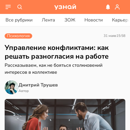
ости
вости
Все рубрики
Лента
ЗОЖ
Новости
Карьер
лог
дведи
ссаров:
дрствуют
Психология
31 мая
в
15:58
ы
оло
но
Управление конфликтами: как
рать
оцентов
решать разногласия на работе
емени
Рассказываем, как не бояться столкновений
ину
интересов в коллективе
емя
в
19:27
а
ячки
Дмитрий Трушев
нь
в
19:49
Автор
ста
ериканец
рвался
нтирует
е
соты