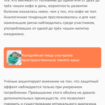
тех, кто выпивал от половины до одной или от двух до
в
17:40
трёх чашек кофе в день, вероятность развития
ста
йонах
болезни оказалась ниже, чем у тех, кто кофе не пил.
створ
Аналогичная тенденция прослеживалась и для чая:
отной
ребра
наименьшие риски наблюдались среди участников,
стройкой
тановил
употреблявших от одной до трёх чашек напитка
звитие
ежедневно.
ревьями
риеса
же
алкиваются
тей
Калорийная пища улучшила
в
19:20
ссонницей
я
пространственную память крыс
в
20:58
ста
е
и
лаждающий
Учёные акцентируют внимание на том, что защитный
фект
эффект наблюдается только при умеренном
зких
потреблении. Превышение этого объёма не давало
лаков
дополнительных преимуществ, что позволяет
жет
говорить о существовании оптимального диапазона
лабнуть