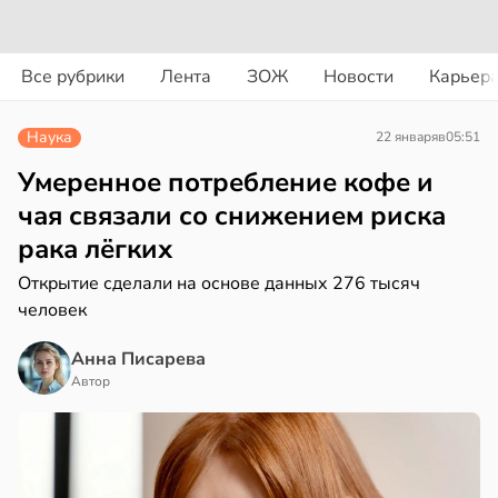
вости
вости
Все рубрики
Лента
ЗОЖ
Новости
Карьер
дведи
колог
дрствуют
миссаров:
Наука
22 января
в
05:51
оло
ибы
жно
Умеренное потребление кофе и
оцентов
бирать
чая связали со снижением риска
емени
рака лёгких
рзину
емя
Открытие сделали на основе данных 276 тысяч
в
19:27
ста
ячки
человек
знь
в
19:49
Анна Писарева
ста
Автор
ериканец
ря
рвался
рантирует
соты
лее