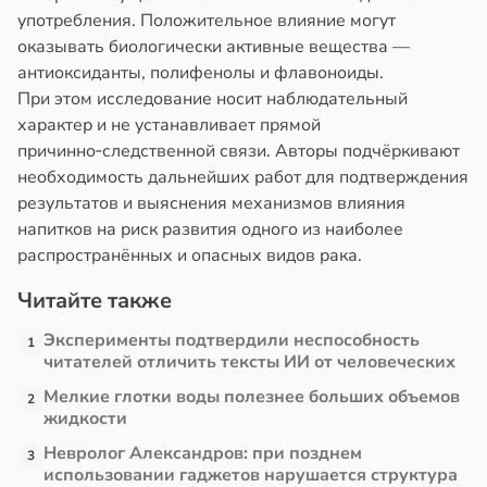
употребления. Положительное влияние могут
в
13:38
оказывать биологически активные вещества —
ста
антиоксиданты, полифенолы и флавоноиды.
При этом исследование носит наблюдательный
е
характер и не устанавливает прямой
и
причинно‑следственной связи. Авторы подчёркивают
необходимость дальнейших работ для подтверждения
результатов и выяснения механизмов влияния
напитков на риск развития одного из наиболее
распространённых и опасных видов рака.
Читайте также
Эксперименты подтвердили неспособность
1
читателей отличить тексты ИИ от человеческих
Мелкие глотки воды полезнее больших объемов
2
жидкости
Невролог Александров: при позднем
3
использовании гаджетов нарушается структура