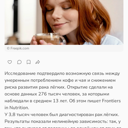
епкое
ажей
оровье
в
17:21
ста
жил
циенты
в
13:55
ста
йствительно
ще
© Freepik.com
рике
бирают
спространяется
ивлекательных
тойчивый
ихотерапевтов
Исследование подтвердило возможную связь между
в
16:23
ста
ем
умеренным потреблением кофе и чая и снижением
сектицидам
риска развития рака лёгких. Открытие сделали на
трая
лярийный
основе данных 276 тысяч человек, за которыми
ща
мар
наблюдали в среднем 13 лет. Об этом пишет Frontiers
ижает
in Nutrition.
ущение
в
21:42
ста
У 3,8 тысяч человек был диагностирован рак лёгких.
льной
Результаты показали нелинейную зависимость: так, у
ди
ли