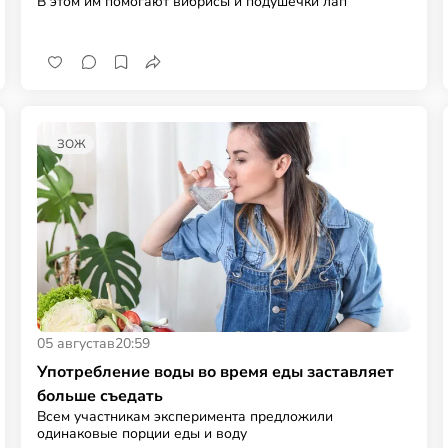
В этом им помогают вибрисы и подушечки лап
ЗОЖ
05 августа
в
20:59
Употребление воды во время еды заставляет
больше съедать
Всем участникам эксперимента предложили
одинаковые порции еды и воду