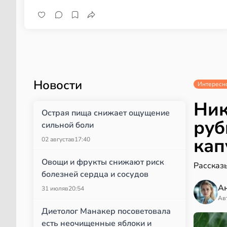
Новости
Интересн
Ник
Острая пища снижает ощущение
руб
сильной боли
кап
02 августа
в
17:40
Овощи и фрукты снижают риск
Рассказы
болезней сердца и сосудов
А
31 июля
в
20:54
Ав
Диетолог Манакер посоветовала
есть неочищенные яблоки и