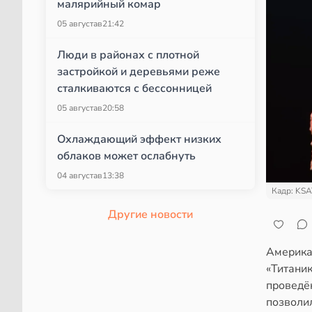
малярийный комар
05 августа
в
21:42
Люди в районах с плотной
застройкой и деревьями реже
сталкиваются с бессонницей
05 августа
в
20:58
Охлаждающий эффект низких
облаков может ослабнуть
04 августа
в
13:38
Кадр: KSA
Другие новости
Америка
«Титаник
проведё
позволи