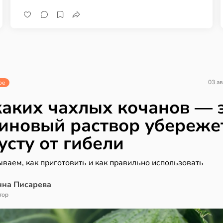
03 ав
ое
аких чахлых кочанов — 
иновый раствор убереже
усту от гибели
ваем, как приготовить и как правильно использовать
нна Писарева
тор