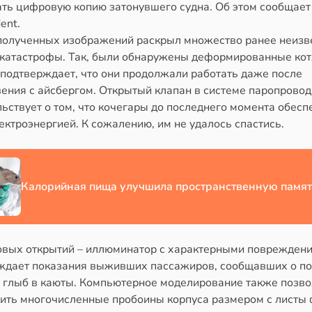
ать цифровую копию затонувшего судна. Об этом сообщает
ent.
полученных изображений раскрыл множество ранее неизв
 катастрофы. Так, были обнаружены деформированные кот
 подтверждает, что они продолжали работать даже после
вения с айсбергом. Открытый клапан в системе паропровод
ьствует о том, что кочегары до последнего момента обес
ектроэнергией. К сожалению, им не удалось спастись.
Калорийная пища улучшила пространственную памят
овых открытий – иллюминатор с характерными повреждени
ждает показания выживших пассажиров, сообщавших о п
 глыб в каюты. Компьютерное моделирование также позв
ить многочисленные пробоины корпуса размером с листы