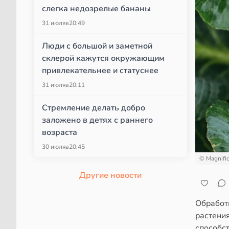
слегка недозрелые бананы
31 июля
в
20:49
Люди с большой и заметной
склерой кажутся окружающим
привлекательнее и статуснее
31 июля
в
20:11
Стремление делать добро
заложено в детях с раннего
возраста
30 июля
в
20:45
© Magnifi
Другие новости
Обработ
растения
способс