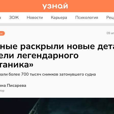
а
ЗОЖ
Новости
Карьера
Психология
Рец
09 а
ое
ные раскрыли новые дет
ели легендарного
таника»
лали более 700 тысяч снимков затонувшего судна
нна Писарева
тор