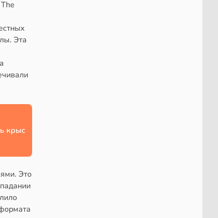
 The
естных
лы. Эта
а
печивали
ь крыс
ями. Это
опадании
олило
 формата