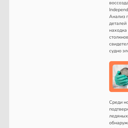
воссозд
Independ
Анализ 
деталей
находка
столкно
свидетел
судно эл
Среди н
подтвер
ледяных
обнаруж