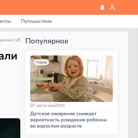
епты
Путешествия
Популярное
преля
в
11:29
али
Наука
07 августа
в
20:01
Детское ожирение снижает
вероятность рождения ребенка
во взрослом возрасте