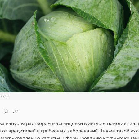
c.com
ка капусты раствором марганцовки в августе помогает за
 от вредителей и грибковых заболеваний. Также такой ухо
твует укреплению капусты и формированию крупных кочан