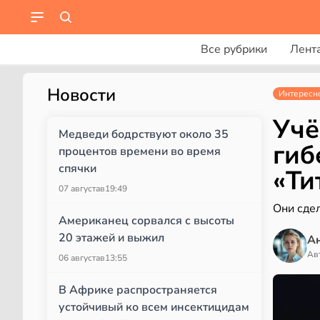
Все рубрики
Лент
Новости
Интересн
Учё
Медведи бодрствуют около 35
гиб
процентов времени во время
спячки
«Ти
07 августа
в
19:49
Они сде
Американец сорвался с высоты
20 этажей и выжил
А
Ав
06 августа
в
13:55
В Африке распространяется
устойчивый ко всем инсектицидам