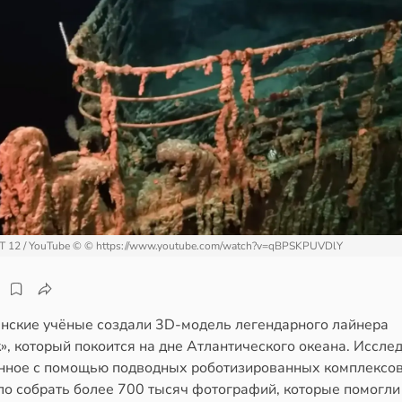
T 12 / YouTube ©
© https://www.youtube.com/watch?v=qBPSKPUVDlY
нские учёные создали 3D-модель легендарного лайнера
», который покоится на дне Атлантического океана. Иссле
нное с помощью подводных роботизированных комплексов
ло собрать более 700 тысяч фотографий, которые помогли