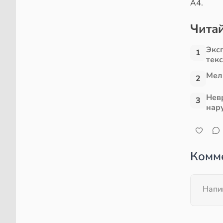
А4.
Читай
Экс
1
тек
Мел
2
Нев
3
нар
Комм