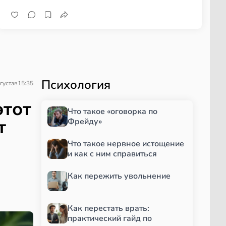
зелень
Психология
густа
в
15:35
этот
Что такое «оговорка по
т
Фрейду»
Что такое нервное истощение
и как с ним справиться
Как пережить увольнение
Как перестать врать:
практический гайд по