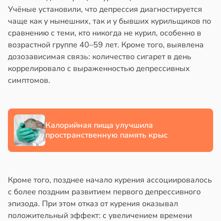
родов
Учёные установили, что депрессия диагностируется
в
17:40
ста
йонах
чаще как у нынешних, так и у бывших курильщиков по
блюдение
сравнению с теми, кто никогда не курил, особенно в
отной
сов
жима
возрастной группе 40–59 лет. Кроме того, выявлена
стройкой
а
я
дозозависимая связь: количество сигарет в день
легчает
коррелировало с выраженностью депрессивных
в
16:48
я
ревьями
ль
симптомов.
же
язный
алкиваются
жилых
здух
в
20:38
ссонницей
я
олах
Калорийная пища улучшила
пространственную память крыс
жет
в
20:58
ста
е
вышать
и
лаждающий
ск
фект
таболических
Кроме того, позднее начало курения ассоциировалось
зких
рушений
с более поздним развитием первого депрессивного
лаков
эпизода. При этом отказ от курения оказывал
жет
тей
положительный эффект: с увеличением времени
лабнуть