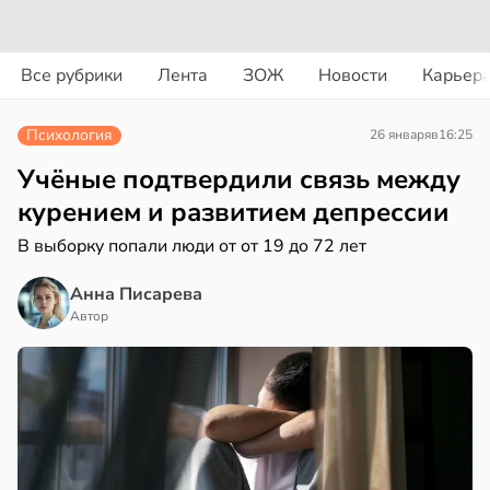
вости
вости
вости
Все рубрики
Лента
ЗОЖ
Новости
Карьер
дведи
колог
ъятия
дрствуют
миссаров:
могают
Психология
26 января
в
16:25
оло
ибы
езьянам
жно
лить
Учёные подтвердили связь между
оцентов
бирать
щу
курением и развитием депрессии
емени
з
В выборку попали люди от от 19 до 72 лет
рзину
аки
емя
в
20:37
в
19:27
Анна Писарева
ста
я
ячки
Автор
знь
ссиянам
в
19:49
ста
советовали
ериканец
ря
казаться
рвался
рантирует
епанцев
соты
лее