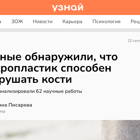
а
ЗОЖ
Новости
Карьера
Психология
Рец
22 сен
ные обнаружили, что
ропластик способен
рушать кости
анализировали 62 научные работы
нна Писарева
тор