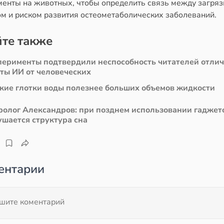
менты на животных, чтобы определить связь между загря
ом и риском развития остеометаболических заболеваний.
те также
перименты подтвердили неспособность читателей отли
сты ИИ от человеческих
кие глотки воды полезнее больших объемов жидкости
ролог Александров: при позднем использовании гаджет
ушается структура сна
ентарии