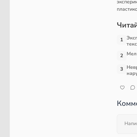
экспери
пластик
Читай
Экс
1
тек
Мел
2
Нев
3
нар
Комм