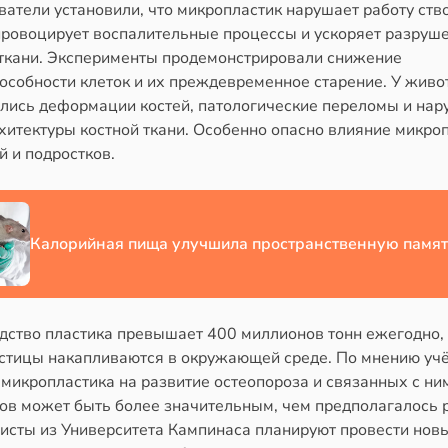
ватели установили, что микропластик нарушает работу ст
 провоцирует воспалительные процессы и ускоряет разруш
 ткани. Эксперименты продемонстрировали снижение
особности клеток и их преждевременное старение. У жив
лись деформации костей, патологические переломы и на
хитектуры костной ткани. Особенно опасно влияние микро
й и подростков.
Калорийная пища улучшила пространственную памят
дство пластика превышает 400 миллионов тонн ежегодно, 
стицы накапливаются в окружающей среде. По мнению уч
микропластика на развитие остеопороза и связанных с ни
ов может быть более значительным, чем предполагалось 
исты из Университета Кампинаса планируют провести нов