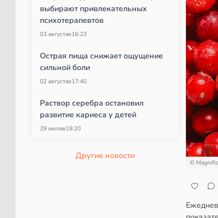
выбирают привлекательных
психотерапевтов
03 августа
в
16:23
Острая пища снижает ощущение
сильной боли
02 августа
в
17:40
Раствор серебра остановил
развитие кариеса у детей
29 июля
в
19:20
Другие новости
© Magnifi
Ежеднев
показате