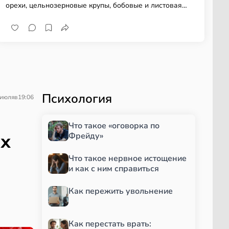
орехи, цельнозерновые крупы, бобовые и листовая
зелень
Психология
 июля
в
19:06
Что такое «оговорка по
ых
Фрейду»
Что такое нервное истощение
и как с ним справиться
Как пережить увольнение
Как перестать врать: