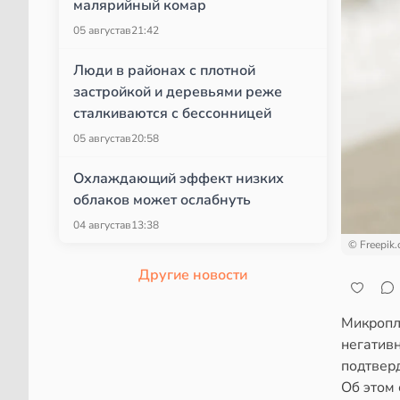
малярийный комар
05 августа
в
21:42
Люди в районах с плотной
застройкой и деревьями реже
сталкиваются с бессонницей
05 августа
в
20:58
Охлаждающий эффект низких
облаков может ослабнуть
04 августа
в
13:38
© Freepik
Другие новости
Микропла
негативн
подтверд
Об этом 