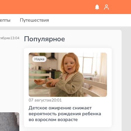
епты
Путешествия
Популярное
тября
в
13:04
Наука
07 августа
в
20:01
Детское ожирение снижает
вероятность рождения ребенка
во взрослом возрасте