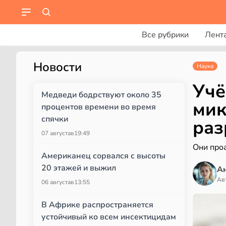
Все рубрики
Лент
Новости
Наука
Учё
Медведи бодрствуют около 35
мик
процентов времени во время
спячки
раз
07 августа
в
19:49
Они про
Американец сорвался с высоты
20 этажей и выжил
А
Ав
06 августа
в
13:55
В Африке распространяется
устойчивый ко всем инсектицидам