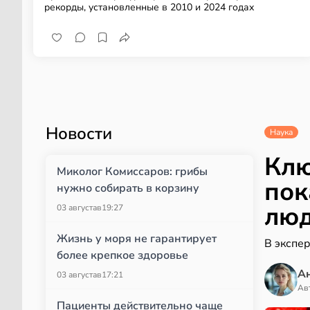
рекорды, установленные в 2010 и 2024 годах
Новости
Наука
Клю
Миколог Комиссаров: грибы
пок
нужно собирать в корзину
лю
03 августа
в
19:27
Жизнь у моря не гарантирует
В экспер
более крепкое здоровье
А
03 августа
в
17:21
Ав
Пациенты действительно чаще