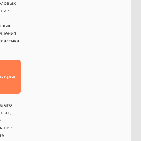
воловых
ение
отных
рушения
пластика
ь крыс
а его
ёных,
м
ранее.
ые