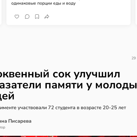
одинаковые порции еды и воду
29
квенный сок улучшил
азатели памяти у молод
дей
именте участвовали 72 студента в возрасте 20-25 лет
нна Писарева
тор