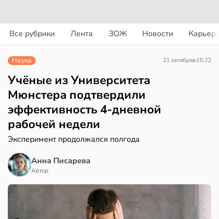
вости
вости
Все рубрики
Лента
ЗОЖ
Новости
Карьер
дведи
колог
дрствуют
миссаров:
Наука
21 октября
в
15:22
оло
ибы
жно
Учёные из Университета
оцентов
бирать
Мюнстера подтвердили
емени
эффективность 4-дневной
рзину
рабочей недели
емя
в
19:27
ста
ячки
Эксперимент продолжался полгода
знь
в
19:49
ста
Анна Писарева
Автор
ериканец
ря
рвался
рантирует
соты
лее