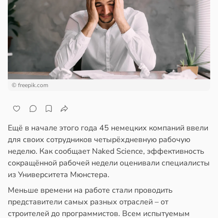
епкое
ажей
оровье
в
17:21
ста
жил
циенты
в
13:55
ста
йствительно
ще
© freepik.com
рике
бирают
спространяется
ивлекательных
тойчивый
ихотерапевтов
Ещё в начале этого года 45 немецких компаний ввели
в
16:23
ста
ем
для своих сотрудников четырёхдневную рабочую
сектицидам
трая
неделю. Как сообщает Naked Science, эффективность
лярийный
ща
сокращённой рабочей недели оценивали специалисты
мар
ижает
из Университета Мюнстера.
ущение
в
21:42
Меньше времени на работе стали проводить
ста
льной
представители самых разных отраслей – от
ди
ли
строителей до программистов. Всем испытуемым