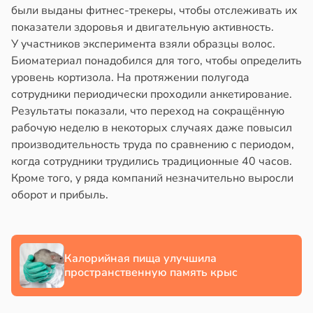
были выданы фитнес-трекеры, чтобы отслеживать их
в
17:40
ста
йонах
показатели здоровья и двигательную активность.
створ
У участников эксперимента взяли образцы волос.
отной
ребра
Биоматериал понадобился для того, чтобы определить
стройкой
тановил
уровень кортизола. На протяжении полугода
звитие
сотрудники периодически проходили анкетирование.
ревьями
риеса
Результаты показали, что переход на сокращённую
же
рабочую неделю в некоторых случаях даже повысил
алкиваются
тей
производительность труда по сравнению с периодом,
когда сотрудники трудились традиционные 40 часов.
в
19:20
ссонницей
я
Кроме того, у ряда компаний незначительно выросли
оборот и прибыль.
в
20:58
ста
е
и
лаждающий
фект
Калорийная пища улучшила
зких
пространственную память крыс
лаков
жет
лабнуть