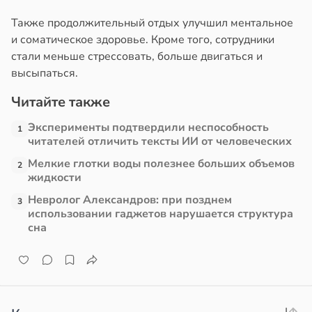
Также продолжительный отдых улучшил ментальное
в
13:38
ста
и соматическое здоровье. Кроме того, сотрудники
стали меньше стрессовать, больше двигаться и
е
высыпаться.
и
Читайте также
Эксперименты подтвердили неспособность
1
читателей отличить тексты ИИ от человеческих
Мелкие глотки воды полезнее больших объемов
2
жидкости
Невролог Александров: при позднем
3
использовании гаджетов нарушается структура
сна