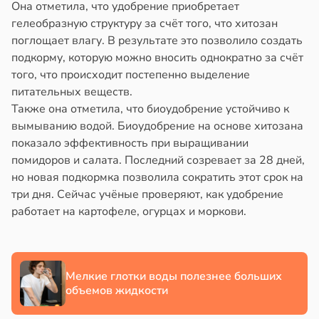
Она отметила, что удобрение приобретает
в
20:41
ста
знь
гелеобразную структуру за счёт того, что хитозан
ериканец
поглощает влагу. В результате это позволило создать
рвался
ря
подкорму, которую можно вносить однократно за счёт
того, что происходит постепенно выделение
соты
рантирует
питательных веществ.
лее
Также она отметила, что биоудобрение устойчиво к
ажей
епкое
вымыванию водой. Биоудобрение на основе хитозана
оровье
показало эффективность при выращивании
жил
помидоров и салата. Последний созревает за 28 дней,
в
17:21
ста
но новая подкормка позволила сократить этот срок на
в
13:55
ста
три дня. Сейчас учёные проверяют, как удобрение
циенты
работает на картофеле, огурцах и моркови.
теринар
йствительно
иненко:
ще
шки
бирают
вствуют
ивлекательных
Мелкие глотки воды полезнее больших
абые
ихотерапевтов
объемов жидкости
брации
в
16:23
ста
ред