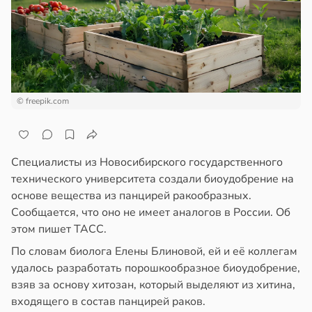
пользовании
отной
джетов
стройкой
рушается
руктура
ревьями
а
же
алкиваются
в
20:45
ста
© freepik.com
ссонницей
ди
в
20:58
ста
мптомами
Специалисты из Новосибирского государственного
прессии
колог
технического университета создали биоудобрение на
ще
миссаров:
основе вещества из панцирей ракообразных.
общают
ибы
Сообщается, что оно не имеет аналогов в России. Об
жно
этом пишет ТАСС.
удовлетворительном
бирать
По словам биолога Елены Блиновой, ей и её коллегам
стоянии
удалось разработать порошкообразное биоудобрение,
лости
рзину
взяв за основу хитозан, который выделяют из хитина,
а
входящего в состав панцирей раков.
в
19:27
ста