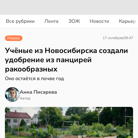
вости
вости
Все рубрики
Лента
ЗОЖ
Новости
Карьер
дведи
дрствуют
рике
Наука
17 октября
в
09:47
оло
спространяется
тойчивый
Учёные из Новосибирска создали
оцентов
удобрение из панцирей
емени
ем
ракообразных
сектицидам
емя
лярийный
Оно остаётся в почве год
ячки
мар
Анна Писарева
в
в
19:49
21:42
Автор
ста
ста
вролог
ди
ександров:
и
йонах
зднем