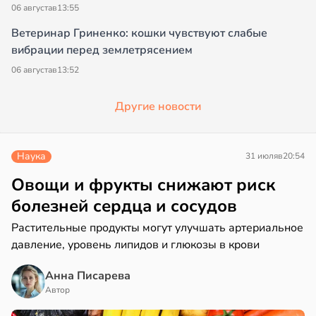
06 августа
в
13:55
Ветеринар Гриненко: кошки чувствуют слабые
вибрации перед землетрясением
06 августа
в
13:52
Другие новости
Наука
31 июля
в
20:54
Овощи и фрукты снижают риск
болезней сердца и сосудов
Растительные продукты могут улучшать артериальное
давление, уровень липидов и глюкозы в крови
Анна Писарева
Автор