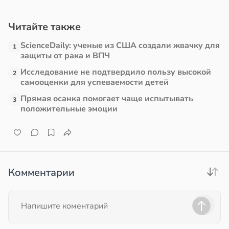
млетрясением
е
Читайте также
в
13:52
ста
и
ScienceDaily: ученые из США создали жвачку для
1
защиты от рака и ВПЧ
е
и
Исследование не подтвердило пользу высокой
2
самооценки для успеваемости детей
Прямая осанка помогает чаще испытывать
3
положительные эмоции
Комментарии