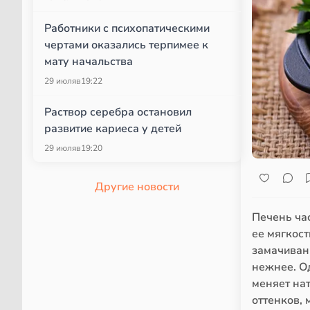
Работники с психопатическими
чертами оказались терпимее к
мату начальства
29 июля
в
19:22
Раствор серебра остановил
развитие кариеса у детей
29 июля
в
19:20
Другие новости
Печень час
ее мягкост
замачивани
нежнее. Од
меняет нат
оттенков,