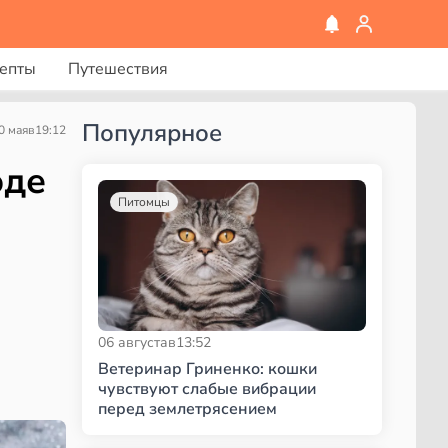
епты
Путешествия
Популярное
0 мая
в
19:12
оде
Питомцы
06 августа
в
13:52
Ветеринар Гриненко: кошки
чувствуют слабые вибрации
перед землетрясением