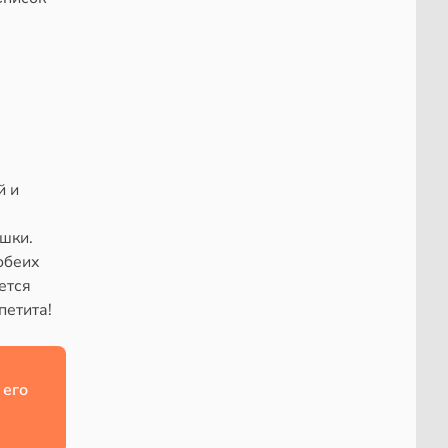
й и
шки.
обеих
ется
петита!
 его