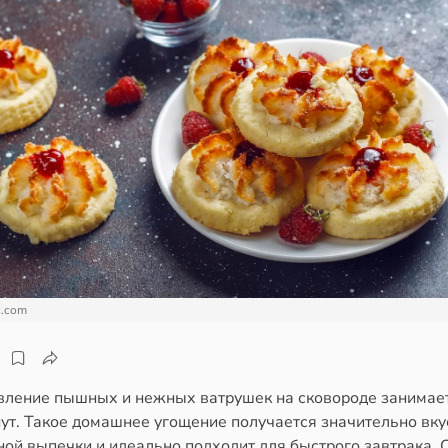
c.com
вление пышных и нежных ватрушек на сковороде занимает
нут. Такое домашнее угощение получается значительно вку
ой выпечки и идеально подходит для быстрого завтрака. 