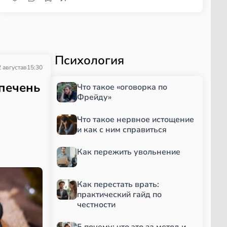
Психология
 августа
в
15:30
 печень
Что такое «оговорка по
Фрейду»
Что такое нервное истощение
и как с ним справиться
Как пережить увольнение
Как перестать врать:
практический гайд по
честности
5 почему: что это за метод и