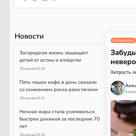
Новости
Интересное
Забудь
Загородная жизнь защищает
детей от астмы и аллергии
неверо
30 июля
в
20:34
Хитрость 
Пять чашек кофе в день связали
Анн
со снижением риска рака печени
Автор
29 июля
в
19:31
Ночная жара стала усиливаться
быстрее дневной за последние 70
лет
29 июля
в
19:25