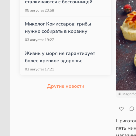
сталкиваются с бессонницей
05 августа
в
20:58
Миколог Комиссаров: грибы
нужно собирать в корзину
03 августа
в
19:27
Жизнь у моря не гарантирует
более крепкое здоровье
03 августа
в
17:21
Другие новости
© Magnifi
Пригото
пять ми
магазинн