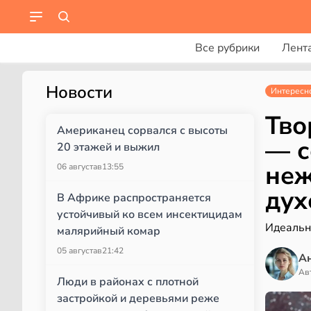
Все рубрики
Лент
Новости
Интересн
Тво
Американец сорвался с высоты
— с
20 этажей и выжил
неж
06 августа
в
13:55
дух
В Африке распространяется
устойчивый ко всем инсектицидам
Идеальн
малярийный комар
05 августа
в
21:42
А
Ав
Люди в районах с плотной
застройкой и деревьями реже