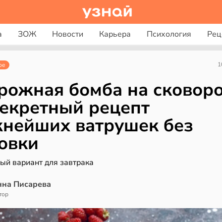
а
ЗОЖ
Новости
Карьера
Психология
Рец
1
ое
рожная бомба на сковор
екретный рецепт
нейших ватрушек без
овки
ый вариант для завтрака
нна Писарева
тор