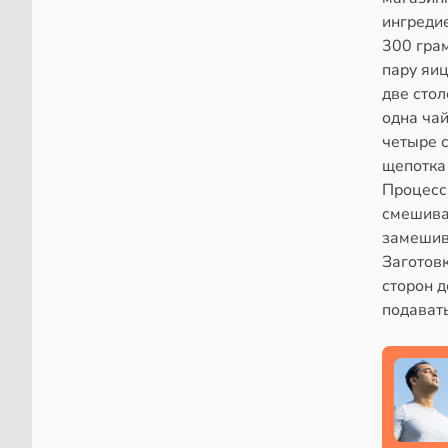
ингреди
300 гра
пару яиц
две сто
одна ча
четыре 
щепотка 
Процесс 
смешива
замешив
Заготов
сторон 
подавать