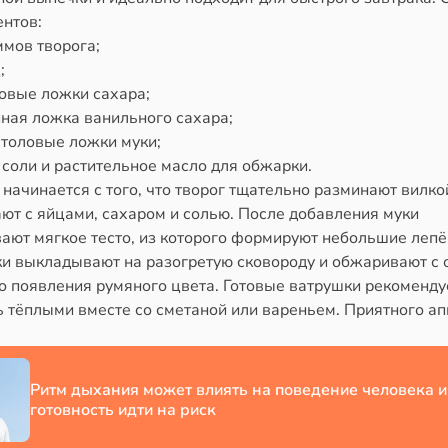
ентов:
ммов творога;
;
ловые ложки сахара;
йная ложка ванильного сахара;
столовые ложки муки;
соли и растительное масло для обжарки.
начинается с того, что творог тщательно разминают вилко
ют с яйцами, сахаром и солью. После добавления муки
ают мягкое тесто, из которого формируют небольшие лепё
ки выкладывают на разогретую сковороду и обжаривают с 
до появления румяного цвета. Готовые ватрушки рекоменду
 тёплыми вместе со сметаной или вареньем. Приятного ап
Ритм дыхания может влиять на поведение человека и
готовность идти на риск