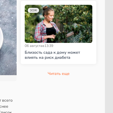
ЗОЖ
06 августа
в
13:39
Близость сада к дому может
влиять на риск диабета
Читать еще
 всего
снее
Список