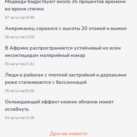
Медведи бодрствуют около 35 процентов времени
во время спячки
07 августа
в
19:49
Американец сорвался с высоты 20 этажей и выжил
06 августа
в
13:55
В Африке распространяется устойчивый ко всем
инсектицидам малярийный комар
05 августа
в
21:42
Люди в районах с плотной застройкой и деревьями
реже сталкиваются с бессонницей
05 августа
в
20:58
Охлаждающий эффект низких облаков может
ослабнуть
04 августа
в
13:38
Другие новости