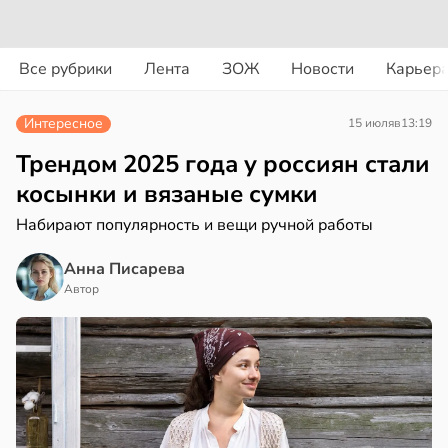
вости
вости
Все рубрики
Лента
ЗОЖ
Новости
Карьер
дведи
циенты
дрствуют
йствительно
Интересное
15 июля
в
13:19
оло
ще
бирают
Трендом 2025 года у россиян стали
оцентов
ивлекательных
косынки и вязаные сумки
емени
ихотерапевтов
Набирают популярность и вещи ручной работы
в
16:23
ста
емя
Анна Писарева
ячки
трая
Автор
ща
в
19:49
ста
ижает
ериканец
ущение
рвался
льной
ли
соты
в
17:40