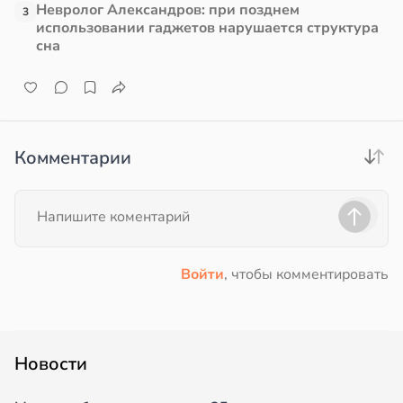
Невролог Александров: при позднем
3
использовании гаджетов нарушается структура
в
13:38
ста
е
сна
и
е
и
Комментарии
Войти
, чтобы комментировать
Новости