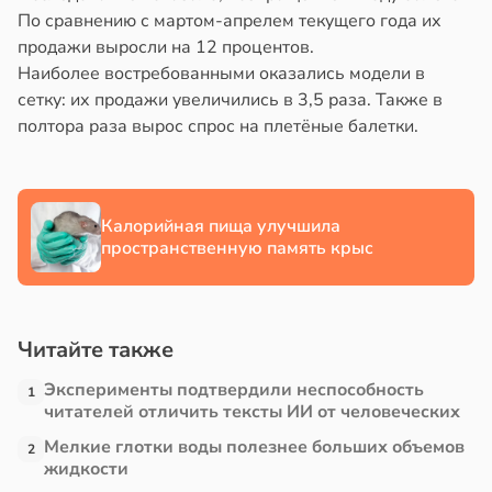
По сравнению с мартом-апрелем текущего года их
йонах
егка
продажи выросли на 12 процентов.
дозрелые
Наиболее востребованными оказались модели в
отной
наны
сетку: их продажи увеличились в 3,5 раза. Также в
стройкой
полтора раза вырос спрос на плетёные балетки.
в
20:49
я
ревьями
ди
же
алкиваются
льшой
Калорийная пища улучшила
пространственную память крыс
ссонницей
метной
лерой
в
20:58
ста
жутся
Читайте также
лаждающий
ружающим
фект
ивлекательнее
Эксперименты подтвердили неспособность
1
зких
читателей отличить тексты ИИ от человеческих
лаков
атуснее
Мелкие глотки воды полезнее больших объемов
2
жет
жидкости
в
20:11
я
лабнуть