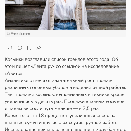
ста
ажей
ощи
жил
укты
ижают
в
13:55
© Freepik.com
ста
ск
лезней
рике
рдца
Косынки возглавили список трендов этого года. Об
спространяется
этом пишет «Лента.ру» со ссылкой на исследование
тойчивый
судов
«Авито».
в
20:54
Аналитики отмечают значительный рост продаж
я
ем
различных головных уборов и изделий ручной работы.
сектицидам
етолог
Так, продажи косынок, выполненных в технике кроше,
лярийный
накер
увеличились в десять раз. Продажи вязаных косынок
мар
советовала
и панам выросли чуть меньше — в 7,5 раз.
ть
в
21:42
Кроме того, на 18 процентов увеличился спрос на
ста
очищенные
вязаные сумки и другие аксессуары ручной работы.
ди
локи
Исследование показало, возвращение в моду балеток.