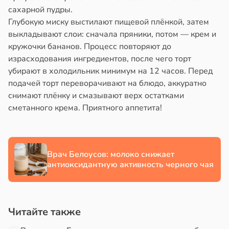
в
20:58
сахарной пудры.
ста
Глубокую миску выстилают пищевой плёнкой, затем
али
колог
выкладывают слои: сначала пряники, потом — крем и
миссаров:
кружочки бананов. Процесс повторяют до
ением
ибы
израсходования ингредиентов, после чего торт
а
жно
убирают в холодильник минимум на 12 часов. Перед
бирать
подачей торт переворачивают на блюдо, аккуратно
ни
снимают плёнку и смазывают верх остатками
рзину
сметанного крема. Приятного аппетита!
19:31
в
19:27
ста
ая
а
знь
а
Врач Белоусов: молоко снижает
антиоксидантную активность черного чая
иваться
ря
рее
ной
рантирует
лее
Читайте также
едние
епкое
оровье