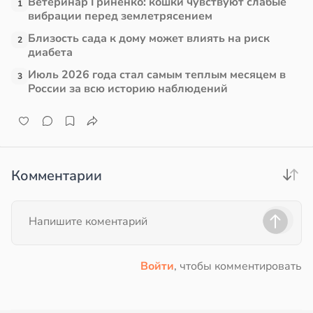
Ветеринар Гриненко: кошки чувствуют слабые
1
вибрации перед землетрясением
в
17:21
ста
Близость сада к дому может влиять на риск
19:25
2
диабета
е
Июль 2026 года стал самым теплым месяцем в
3
и
России за всю историю наблюдений
Комментарии
Войти
, чтобы комментировать