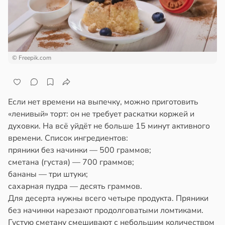
ем
сектицидам
лых
лярийный
мар
20:38
в
21:42
© Freepik.com
ста
родная
ь
ди
щает
Если нет времени на выпечку, можно приготовить
й
йонах
«ленивый» торт: он не требует раскатки коржей и
духовки. На всё уйдёт не больше 15 минут активного
ы
отной
времени. Список ингредиентов:
стройкой
пряники без начинки — 500 граммов;
ргии
сметана (густая) — 700 граммов;
ревьями
20:34
бананы — три штуки;
же
сахарная пудра — десять граммов.
алкиваются
Для десерта нужны всего четыре продукта. Пряники
к
без начинки нарезают продолговатыми ломтиками.
ссонницей
Густую сметану смешивают с небольшим количеством