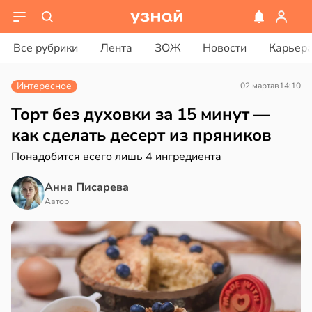
ости
вости
Все рубрики
Лента
ЗОЖ
Новости
Карьер
мление
ериканец
ть
рвался
Интересное
02 марта
в
14:10
о
жено
соты
Торт без духовки за 15 минут —
как сделать десерт из пряников
х
ажей
Понадобится всего лишь 4 ингредиента
его
жил
Анна Писарева
аста
в
13:55
Автор
ста
20:45
юдение
рике
има
спространяется
тойчивый
гчает