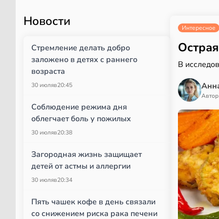
Новости
Интересное
Острая
Стремление делать добро
заложено в детях с раннего
В исследо
возраста
Анн
30 июля
в
20:45
Автор
Соблюдение режима дня
облегчает боль у пожилых
30 июля
в
20:38
Загородная жизнь защищает
детей от астмы и аллергии
30 июля
в
20:34
Пять чашек кофе в день связали
со снижением риска рака печени