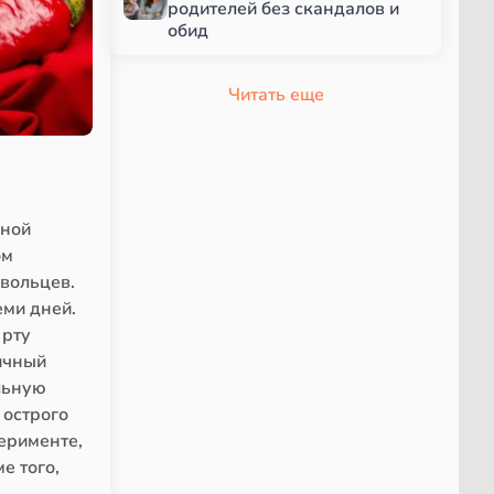
родителей без скандалов и
обид
Читать еще
ьной
ом
овольцев.
ми дней.
 рту
ичный
льную
 острого
ерименте,
е того,