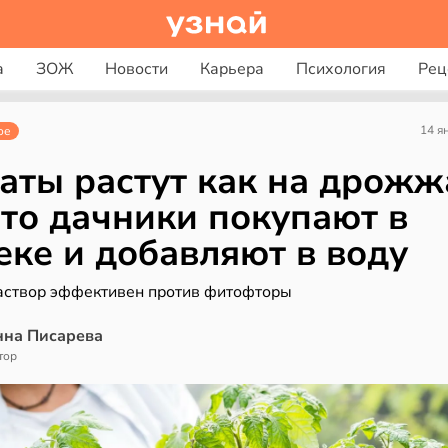
а
ЗОЖ
Новости
Карьера
Психология
Рец
14 я
ое
аты растут как на дрожж
то дачники покупают в
еке и добавляют в воду
аствор эффективен против фитофторы
нна Писарева
тор