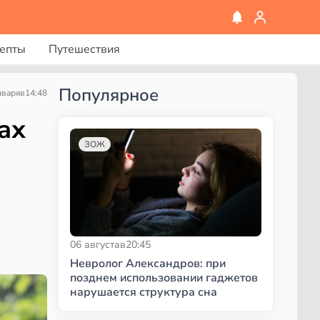
епты
Путешествия
Популярное
нваря
в
14:48
ах
ЗОЖ
06 августа
в
20:45
Невролог Александров: при
позднем использовании гаджетов
нарушается структура сна