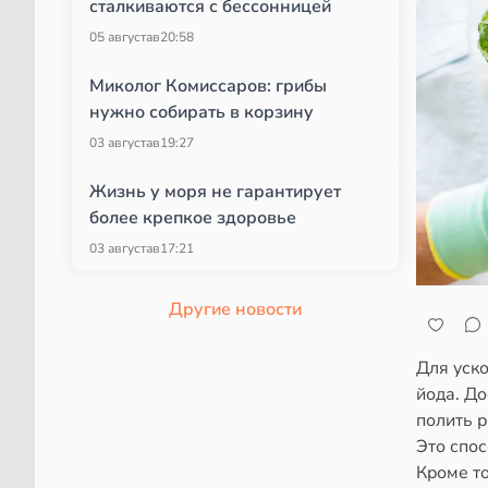
сталкиваются с бессонницей
05 августа
в
20:58
Миколог Комиссаров: грибы
нужно собирать в корзину
03 августа
в
19:27
Жизнь у моря не гарантирует
более крепкое здоровье
03 августа
в
17:21
Другие новости
Для уск
йода. До
полить р
Это спо
Кроме т