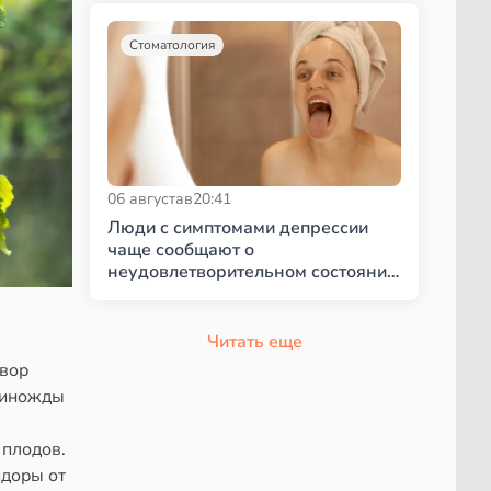
Стоматология
06 августа
в
20:41
Люди с симптомами депрессии
чаще сообщают о
неудовлетворительном состоянии
полости рта
Читать еще
твор
единожды
 плодов.
идоры от