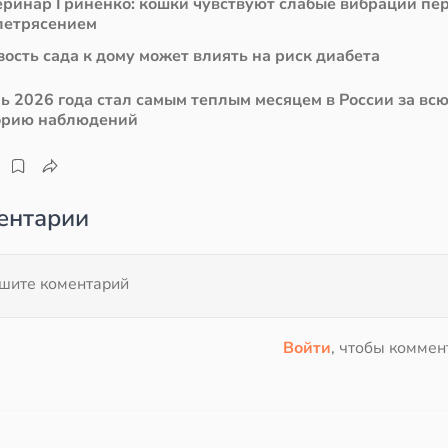
еринар Гриненко: кошки чувствуют слабые вибрации пе
летрясением
ость сада к дому может влиять на риск диабета
ь 2026 года стал самым теплым месяцем в России за вс
орию наблюдений
ентарии
Войти
, чтобы коммен