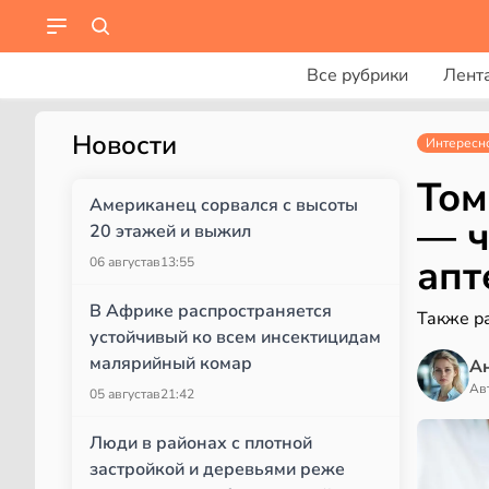
Все рубрики
Лент
Новости
Интересн
Том
Американец сорвался с высоты
— ч
20 этажей и выжил
апт
06 августа
в
13:55
В Африке распространяется
Также р
устойчивый ко всем инсектицидам
малярийный комар
А
Ав
05 августа
в
21:42
Люди в районах с плотной
застройкой и деревьями реже