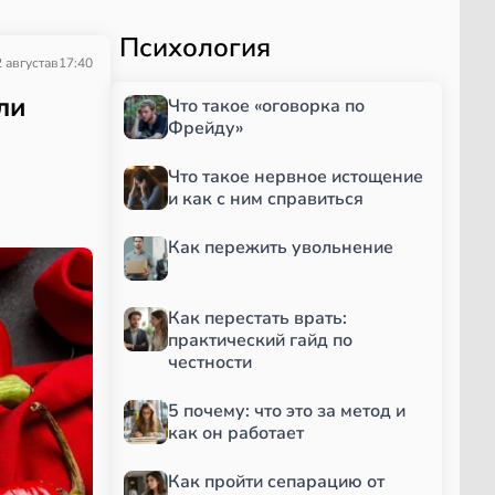
Психология
 августа
в
17:40
ли
Что такое «оговорка по
Фрейду»
Что такое нервное истощение
и как с ним справиться
Как пережить увольнение
Как перестать врать:
практический гайд по
честности
5 почему: что это за метод и
как он работает
Как пройти сепарацию от