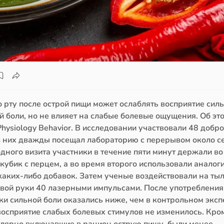
 рту после острой пищи может ослаблять восприятие сил
 боли, но не влияет на слабые болевые ощущения. Об эт
hysiology Behavior. В исследовании участвовали 48 добр
 них дважды посещал лабораторию с перерывом около се
дного визита участники в течение пяти минут держали во
кубик с перцем, а во время второго использовали аналог
 каких-либо добавок. Затем ученые воздействовали на ты
евой руки 40 лазерными импульсами. После употребления
ки сильной боли оказались ниже, чем в контрольном эксп
восприятие слабых болевых стимулов не изменилось. Кром
улярно включавшие в рацион острую пищу, были менее