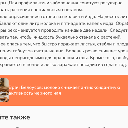
ры. Для профилактики заболевания советуют регулярно
вать растения специальным составом.
для опрыскивания готовят из молока и йода. На десять ли
авляют один литр молока и пятнадцать капель йода. Обраб
ры рекомендуется проводить каждые две недели. Следует
ать так, чтобы жидкость буквально стекала с растений.
а опасна тем, что быстро поражает листья, стебли и плод
тения гибнут за считаные дни. Болезнь резко снижает уро
лоды непригодными для хранения и еды. Кроме того, возб
храняется в почве и легко заражает посадки из года в год.
Врач Белоусов: молоко снижает антиоксидантную
активность черного чая
те также