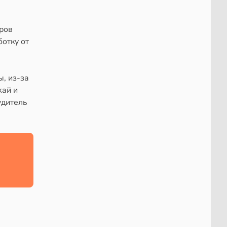
тров
отку от
ы, из-за
жай и
удитель