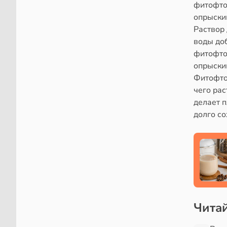
фитофто
опрыски
Раствор 
воды доб
фитофто
опрыскив
Фитофтор
чего рас
делает п
долго со
Читай