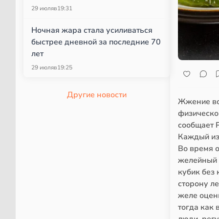
29 июля
в
19:31
Ночная жара стала усиливаться
быстрее дневной за последние 70
лет
29 июля
в
19:25
Другие новости
Жжение во
физической
сообщает P
Каждый из
Во время о
желейный 
кубик без
сторону л
желе оцен
тогда как 
люди, рег