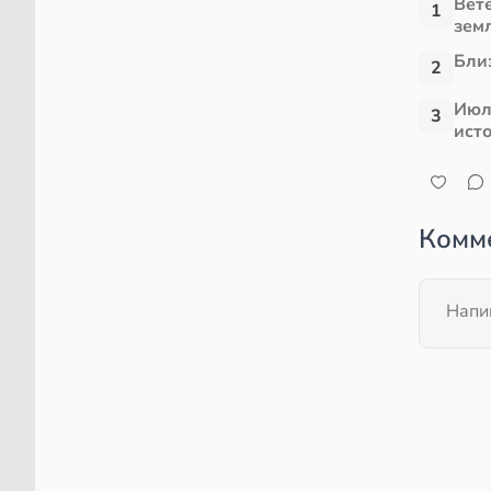
Вет
1
зем
Близ
2
Июл
3
ист
Комм