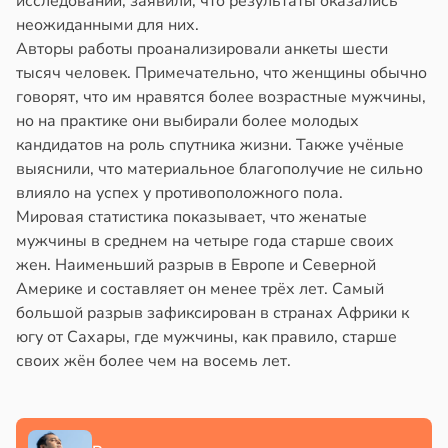
исследовании, заявили, что результаты оказались
ликистозных
в
20:58
ста
неожиданными для них.
чников
Авторы работы проанализировали анкеты шести
колог
в
19:13
тысяч человек. Примечательно, что женщины обычно
я
миссаров:
говорят, что им нравятся более возрастные мужчины,
ибы
докринолог
но на практике они выбирали более молодых
жно
серо:
кандидатов на роль спутника жизни. Также учёные
бирать
нний
выяснили, что материальное благополучие не сильно
ин
влияло на успех у противоположного пола.
рзину
могает
Мировая статистика показывает, что женатые
нтролировать
в
19:27
мужчины в среднем на четыре года старше своих
ста
овень
жен. Наименьший разрыв в Европе и Северной
знь
хара
Америке и составляет он менее трёх лет. Самый
большой разрыв зафиксирован в странах Африки к
ря
ови
югу от Сахары, где мужчины, как правило, старше
своих жён более чем на восемь лет.
в
19:12
я
рантирует
лее
е
епкое
и
оровье