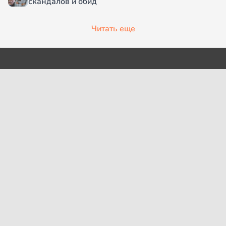
скандалов и обид
Читать еще
О проекте
Согласие на обработку
персональных данных
Рубрики
Пользовательское
Редакция
соглашение
Контакты
Правила сообщества
Cookies
Правила цитирования
Политика обработки
Интересное
персональных данных
Карта сайта