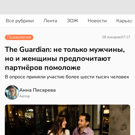
вости
вости
Все рубрики
Лента
ЗОЖ
Новости
Карьер
ериканец
циенты
рвался
йствительно
Психология
28 января
в
07:17
ще
соты
бирают
The Guardian: не только мужчины,
ивлекательных
но и женщины предпочитают
ажей
ихотерапевтов
партнёров помоложе
в
16:23
ста
жил
В опросе приняли участие более шести тысяч человек
трая
в
13:55
Анна Писарева
ста
ща
Автор
ижает
рике
ущение
спространяется
льной
тойчивый
ли
в
17:40