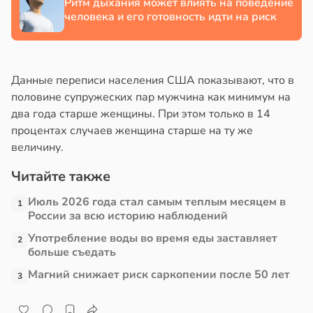
Ритм дыхания может влиять на поведение
человека и его готовность идти на риск
в
17:21
ста
е
Данные переписи населения США показывают, что в
и
половине супружеских пар мужчина как минимум на
два года старше женщины. При этом только в 14
процентах случаев женщина старше на ту же
величину.
Читайте также
Июль 2026 года стал самым теплым месяцем в
1
России за всю историю наблюдений
Употребление воды во время еды заставляет
2
больше съедать
Магний снижает риск саркопении после 50 лет
3