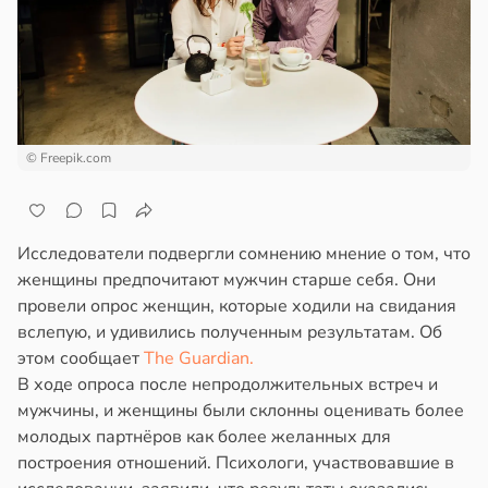
ста
ем
сектицидам
створ
лярийный
ребра
мар
тановил
звитие
в
21:42
ста
риеса
© Freepik.com
ди
тей
йонах
в
19:20
я
Исследователи подвергли сомнению мнение о том, что
отной
женщины предпочитают мужчин старше себя. Они
стоянная
стройкой
провели опрос женщин, которые ходили на свидания
а
вслепую, и удивились полученным результатам. Об
ревьями
этом сообщает
The Guardian.
адкому
же
В ходе опроса после непродолжительных встреч и
жет
алкиваются
мужчины, и женщины были склонны оценивать более
азывать
молодых партнёров как более желанных для
ссонницей
построения отношений. Психологи, участвовавшие в
ндром