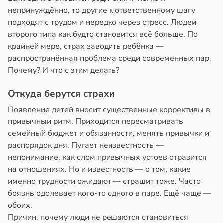
в
17:40
непринуждённо, то другие к ответственному шагу
а
йонах
подходят с трудом и нередко через стресс. Людей
щи
второго типа как будто становится всё больше. По
отной
крайней мере, страх заводить ребёнка —
стройкой
ты
распространённая проблема среди современных пар.
ают
Почему? И что с этим делать?
ревьями
же
зней
Откуда берутся страхи
алкиваются
ца
Появление детей вносит существенные коррективы в
привычный ритм. Приходится пересматривать
ссонницей
дов
семейный бюджет и обязанности, менять привычки и
в
20:58
ста
20:54
распорядок дня. Пугает неизвестность —
непонимание, как слом привычных устоев отразится
лаждающий
на отношениях. Но и известность — о том, какие
фект
именно трудности ожидают — страшит тоже. Часто
зких
боязнь одолевает кого-то одного в паре. Ещё чаще —
лаков
обоих.
жет
Причин, почему люди не решаются становиться
лабнуть