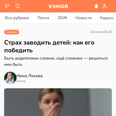
ости
вости
Все рубрики
Лента
ЗОЖ
Новости
Карьер
лог
дведи
ссаров:
дрствуют
Семья
24 июля
в
06:30
ы
оло
но
Страх заводить детей: как его
рать
оцентов
победить
емени
Быть родителями сложно, ещё сложнее — решиться
ину
ими быть
емя
в
19:27
а
ячки
Нина Лосева
нь
в
19:49
Автор
ста
ериканец
рвался
нтирует
е
соты