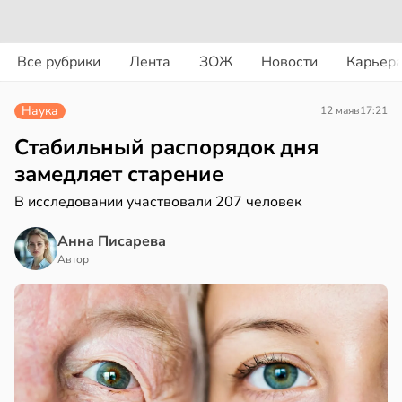
вости
вости
Все рубрики
Лента
ЗОЖ
Новости
Карьер
ериканец
циенты
рвался
йствительно
Наука
12 мая
в
17:21
ще
соты
бирают
Стабильный распорядок дня
ивлекательных
замедляет старение
ажей
ихотерапевтов
В исследовании участвовали 207 человек
в
16:23
ста
жил
Анна Писарева
трая
в
13:55
Автор
ста
ща
ижает
рике
ущение
спространяется
льной
тойчивый
ли
в
17:40