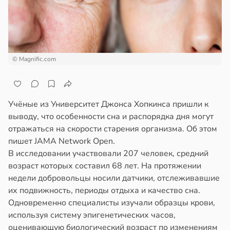
ста
ем
сектицидам
докринолог
лярийный
серо:
мар
нний
ин
в
21:42
© Magnific.com
ста
могает
ди
нтролировать
овень
Учёные из Университет Джонса Хопкинса пришли к
йонах
хара
выводу, что особенности сна и распорядка дня могут
отражаться на скорости старения организма. Об этом
отной
ови
пишет JAMA Network Open.
стройкой
в
19:12
В исследовании участвовали 207 человек, средний
я
возраст которых составил 68 лет. На протяжении
ревьями
ач
недели добровольцы носили датчики, отслеживавшие
же
рячев:
их подвижность, периоды отдыха и качество сна.
алкиваются
епанцы
Одновременно специалисты изучали образцы крови,
используя систему эпигенетических часов,
ссонницей
анцы
оценивающую биологический возраст по изменениям