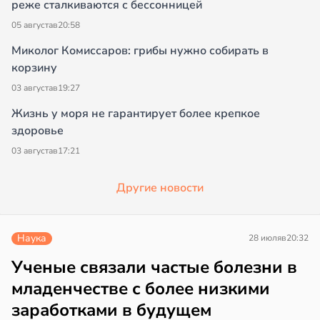
реже сталкиваются с бессонницей
05 августа
в
20:58
Миколог Комиссаров: грибы нужно собирать в
корзину
03 августа
в
19:27
Жизнь у моря не гарантирует более крепкое
здоровье
03 августа
в
17:21
Другие новости
Наука
28 июля
в
20:32
Ученые связали частые болезни в
младенчестве с более низкими
заработками в будущем