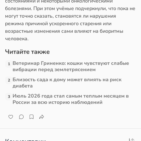
состояниями и некоторыми онкологическими
болезнями. При этом учёные подчеркнули, что пока не
в
17:21
ста
могут точно сказать, становятся ли нарушения
режима причиной ускоренного старения или
е
возрастные изменения сами влияют на биоритмы
и
человека.
Читайте также
Ветеринар Гриненко: кошки чувствуют слабые
1
вибрации перед землетрясением
Близость сада к дому может влиять на риск
2
диабета
Июль 2026 года стал самым теплым месяцем в
3
России за всю историю наблюдений