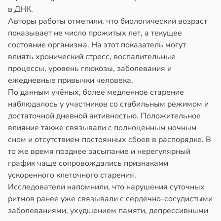
полнительно
в
20:58
в ДНК.
ста
гружают
Авторы работы отметили, что биологический возраст
колог
ставы
показывает не число прожитых лет, а текущее
миссаров:
состояние организма. На этот показатель могут
ибы
звоночник
влиять хронический стресс, воспалительные
жно
процессы, уровень глюкозы, заболевания и
в
20:55
я
бирать
ежедневные привычки человека.
ъятия
По данным учёных, более медленное старение
рзину
могают
наблюдалось у участников со стабильным режимом и
езьянам
достаточной дневной активностью. Положительное
в
19:27
ста
лить
влияние также связывали с полноценным ночным
знь
щу
сном и отсутствием постоянных сбоев в распорядке. В
з
то же время позднее засыпание и нерегулярный
ря
аки
график чаще сопровождались признаками
ускоренного клеточного старения.
в
20:37
я
рантирует
Исследователи напомнили, что нарушения суточных
лее
ритмов ранее уже связывали с сердечно-сосудистыми
е
епкое
заболеваниями, ухудшением памяти, депрессивными
и
оровье