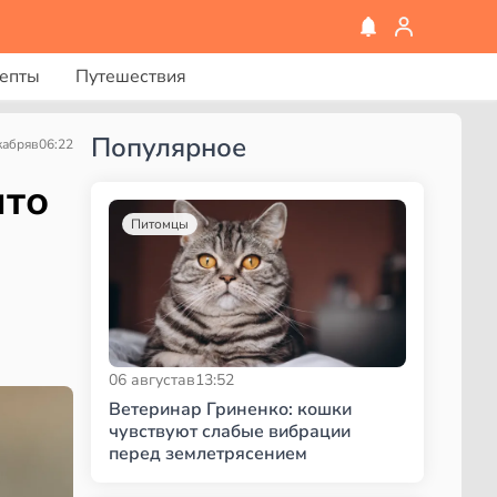
епты
Путешествия
Популярное
кабря
в
06:22
что
Питомцы
06 августа
в
13:52
Ветеринар Гриненко: кошки
чувствуют слабые вибрации
перед землетрясением