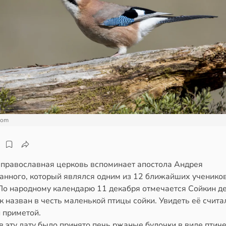
com
 православная церковь вспоминает апостола Андрея
анного, который являлся одним из 12 ближайших ученико
 По народному календарю 11 декабря отмечается Сойкин де
 назван в честь маленькой птицы сойки. Увидеть её счита
 приметой.
в эту дату было принято печь ржаные булочки в виде птич