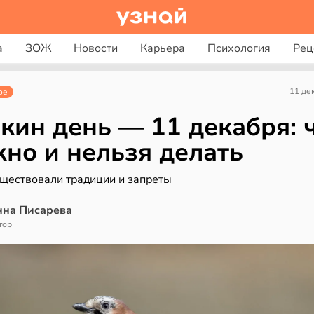
а
ЗОЖ
Новости
Карьера
Психология
Рец
11 де
ое
кин день — 11 декабря: 
но и нельзя делать
уществовали традиции и запреты
нна Писарева
тор