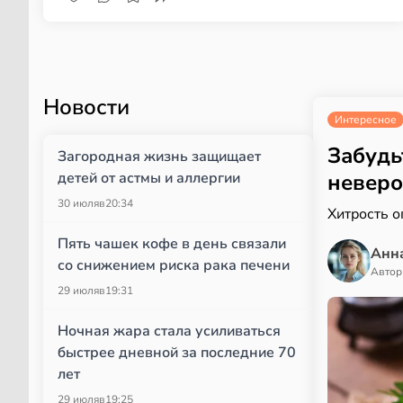
Новости
Интересное
Забудь
Загородная жизнь защищает
детей от астмы и аллергии
неверо
30 июля
в
20:34
Хитрость 
Пять чашек кофе в день связали
Анн
со снижением риска рака печени
Автор
29 июля
в
19:31
Ночная жара стала усиливаться
быстрее дневной за последние 70
лет
29 июля
в
19:25