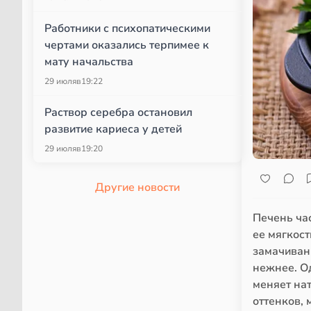
Работники с психопатическими
чертами оказались терпимее к
мату начальства
29 июля
в
19:22
Раствор серебра остановил
развитие кариеса у детей
29 июля
в
19:20
Другие новости
Печень час
ее мягкост
замачивани
нежнее. Од
меняет нат
оттенков,