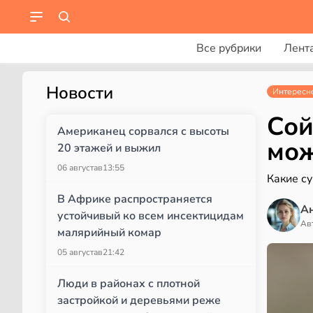
Все рубрики
Лент
Новости
Интересн
Сой
Американец сорвался с высоты
мож
20 этажей и выжил
06 августа
в
13:55
Какие с
В Африке распространяется
А
устойчивый ко всем инсектицидам
Ав
малярийный комар
05 августа
в
21:42
Люди в районах с плотной
застройкой и деревьями реже