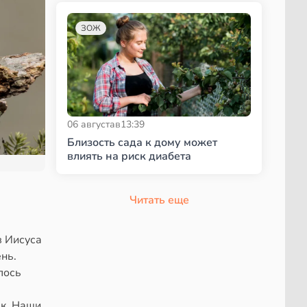
ЗОЖ
06 августа
в
13:39
Близость сада к дому может
влиять на риск диабета
Читать еще
в Иисуса
нь.
лось
ек. Наши