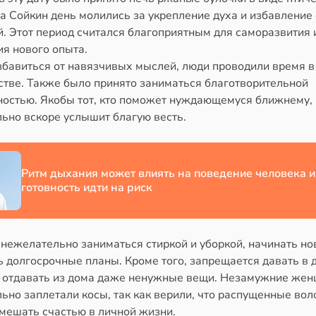
а Сойкин день молились за укрепление духа и избавление 
. Этот период считался благоприятным для саморазвития 
ия нового опыта.
збавиться от навязчивых мыслей, люди проводили время в
стве. Также было принято заниматься благотворительной
ностью. Якобы тот, кто поможет нуждающемуся ближнему,
ьно вскоре услышит благую весть.
Ритм дыхания может влиять на поведение человека и
готовность идти на риск
 нежелательно заниматься стиркой и уборкой, начинать но
ь долгосрочные планы. Кроме того, запрещается давать в 
и отдавать из дома даже ненужные вещи. Незамужние же
ьно заплетали косы, так как верили, что распущенные во
омешать счастью в личной жизни.