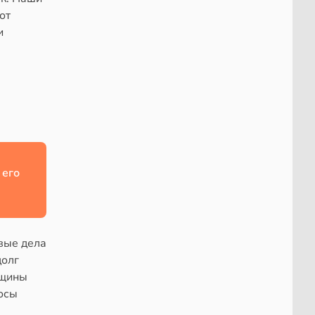
от
и
 его
вые дела
долг
нщины
лосы