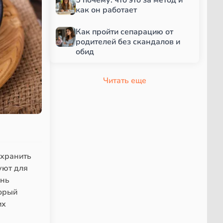
как он работает
Как пройти сепарацию от
родителей без скандалов и
обид
Читать еще
охранить
уют для
ень
торый
их