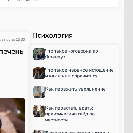
Психология
 августа
в
15:30
 печень
Что такое «оговорка по
Фрейду»
Что такое нервное истощение
и как с ним справиться
Как пережить увольнение
Как перестать врать:
практический гайд по
честности
5 почему: что это за метод и