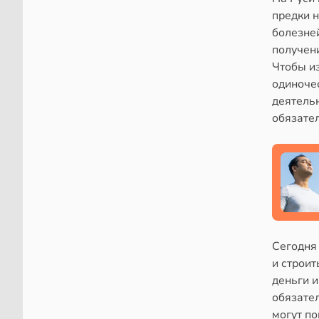
предки н
болезней
получен
Чтобы и
одиноче
деятель
обязател
Сегодня
и строит
деньги 
обязател
могут п