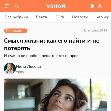
ости
вости
Все рубрики
Лента
ЗОЖ
Новости
Карьер
лог
дведи
ссаров:
дрствуют
Психология
31 августа
в
13:19
ы
оло
но
Смысл жизни: как его найти и не
рать
оцентов
потерять
емени
И нужно ли вообще решать этот вопрос
ину
емя
в
19:27
Нина Лосева
а
ячки
Автор
нь
в
19:49
ста
ериканец
рвался
нтирует
е
соты