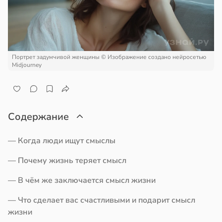
кое
овье
ажей
в
17:21
а
жил
енты
в
13:55
Портрет задумчивой женщины
© Изображение создано нейросетью
ста
твительно
Midjourney
рают
рике
лекательных
спространяется
отерапевтов
тойчивый
Содержание
в
16:23
а
ем
— Когда люди ищут смыслы
сектицидам
ая
— Почему жизнь теряет смысл
лярийный
мар
ает
— В чём же заключается смысл жизни
щение
в
21:42
ста
— Что сделает вас счастливыми и подарит смысл
ной
жизни
ди