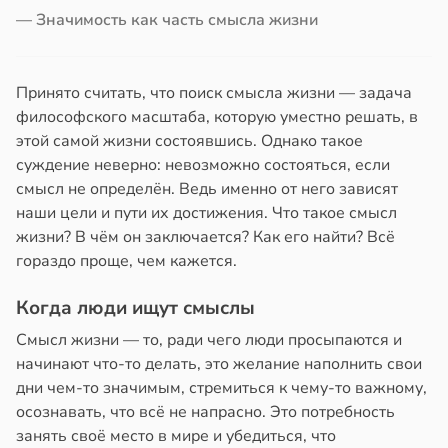
в
17:40
— Значимость как часть смысла жизни
а
йонах
юдение
отной
има
Принято считать, что поиск смысла жизни — задача
стройкой
философского масштаба, которую уместно решать, в
гчает
этой самой жизни состоявшись. Однако такое
ревьями
суждение неверно: невозможно состояться, если
же
смысл не определён. Ведь именно от него зависят
алкиваются
лых
наши цели и пути их достижения. Что такое смысл
жизни? В чём он заключается? Как его найти? Всё
20:38
ссонницей
гораздо проще, чем кажется.
в
20:58
ста
Когда люди ищут смыслы
лаждающий
Смысл жизни — то, ради чего люди просыпаются и
фект
начинают что-то делать, это желание наполнить свои
зких
дни чем-то значимым, стремиться к чему-то важному,
лаков
осознавать, что всё не напрасно. Это потребность
жет
занять своё место в мире и убедиться, что
лабнуть