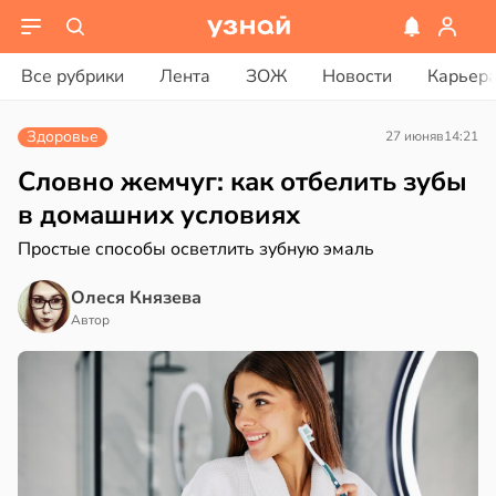
ости
вости
Все рубрики
Лента
ЗОЖ
Новости
Карьер
дведи
ике
дрствуют
Здоровье
27 июня
в
14:21
ространяется
оло
йчивый
Словно жемчуг: как отбелить зубы
оцентов
в домашних условиях
емени
Простые способы осветлить зубную эмаль
ктицидам
рийный
емя
Олеся Князева
р
ячки
Автор
в
21:42
в
19:49
а
ста
и
вролог
ександров:
нах
и
зднем