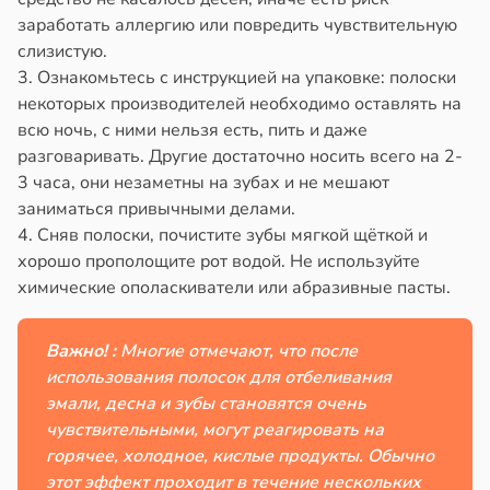
заработать аллергию или повредить чувствительную
слизистую.
3. Ознакомьтесь с инструкцией на упаковке: полоски
некоторых производителей необходимо оставлять на
всю ночь, с ними нельзя есть, пить и даже
разговаривать. Другие достаточно носить всего на 2-
3 часа, они незаметны на зубах и не мешают
заниматься привычными делами.
4. Сняв полоски, почистите зубы мягкой щёткой и
хорошо прополощите рот водой. Не используйте
химические ополаскиватели или абразивные пасты.
Важно! :
Многие отмечают, что после
использования полосок для отбеливания
эмали, десна и зубы становятся очень
чувствительными, могут реагировать на
горячее, холодное, кислые продукты. Обычно
этот эффект проходит в течение нескольких