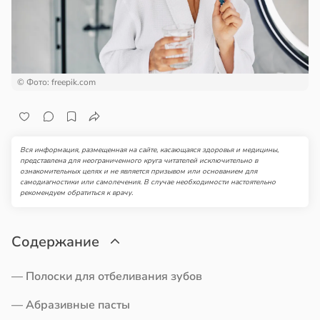
ной
пользовании
ройкой
джетов
рушается
вьями
руктура
е
а
© Фото: freepik.com
киваются
в
20:45
ста
онницей
ди
в
20:58
Вся информация, размещенная на сайте, касающаяся здоровья и медицины,
а
мптомами
представлена для неограниченного круга читателей исключительно в
ознакомительных целях и не является призывом или основанием для
лог
прессии
самодиагностики или самолечения. В случае необходимости настоятельно
рекомендуем обратиться к врачу.
ссаров:
ще
ы
общают
но
Содержание
рать
удовлетворительном
стоянии
— Полоски для отбеливания зубов
ину
лости
а
— Абразивные пасты
в
19:27
а