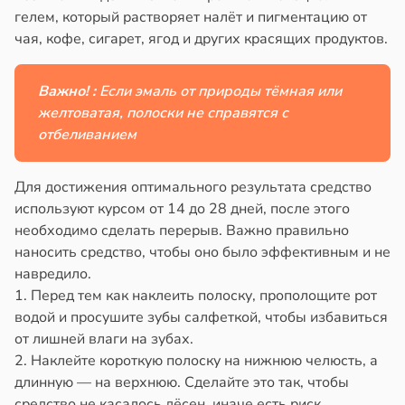
гелем, который растворяет налёт и пигментацию от
млетрясением
чая, кофе, сигарет, ягод и других красящих продуктов.
в
13:52
ста
Важно! :
Если эмаль от природы тёмная или
е
желтоватая, полоски не справятся с
и
отбеливанием
Для достижения оптимального результата средство
используют курсом от 14 до 28 дней, после этого
необходимо сделать перерыв. Важно правильно
наносить средство, чтобы оно было эффективным и не
навредило.
1. Перед тем как наклеить полоску, прополощите рот
водой и просушите зубы салфеткой, чтобы избавиться
от лишней влаги на зубах.
2. Наклейте короткую полоску на нижнюю челюсть, а
длинную — на верхнюю. Сделайте это так, чтобы
средство не касалось дёсен, иначе есть риск