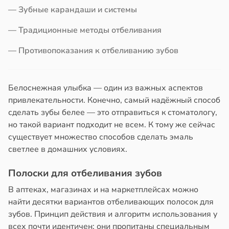
в
20:41
— Зубные карандаши и системы
ста
нь
ериканец
— Традиционные методы отбеливания
рвался
— Противопоказания к отбеливанию зубов
нтирует
соты
е
Белоснежная улыбка — один из важных аспектов
кое
ажей
привлекательности. Конечно, самый надёжный способ
овье
сделать зубы белее — это отправиться к стоматологу,
жил
в
17:21
а
но такой вариант подходит не всем. К тому же сейчас
в
13:55
ста
существует множество способов сделать эмаль
енты
светлее в домашних условиях.
твительно
теринар
иненко:
Полоски для отбеливания зубов
рают
шки
В аптеках, магазинах и на маркетплейсах можно
лекательных
вствуют
найти десятки вариантов отбеливающих полосок для
отерапевтов
абые
зубов. Принцип действия и алгоритм использования у
брации
в
16:23
всех почти идентичен: они пропитаны специальным
а
ред