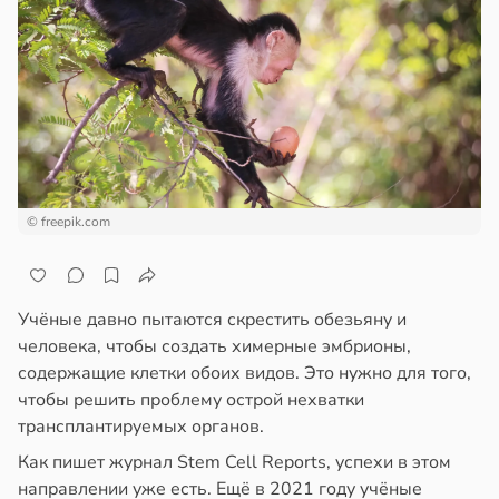
епкое
ажей
оровье
в
17:21
ста
жил
циенты
в
13:55
ста
йствительно
ще
рике
бирают
© freepik.com
спространяется
ивлекательных
тойчивый
ихотерапевтов
в
16:23
ста
ем
Учёные давно пытаются скрестить обезьяну и
сектицидам
трая
человека, чтобы создать химерные эмбрионы,
лярийный
ща
содержащие клетки обоих видов. Это нужно для того,
мар
ижает
чтобы решить проблему острой нехватки
ущение
трансплантируемых органов.
в
21:42
ста
льной
Как пишет журнал Stem Cell Reports, успехи в этом
ди
ли
направлении уже есть. Ещё в 2021 году учёные