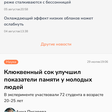
реже сталкиваются с бессонницей
05 августа
в
20:58
Охлаждающий эффект низких облаков может
ослабнуть
04 августа
в
13:38
Другие новости
Наука
29 июля
в
19:06
Клюквенный сок улучшил
показатели памяти у молодых
людей
В эксперименте участвовали 72 студента в возрасте
20-25 лет
Анна Писарева