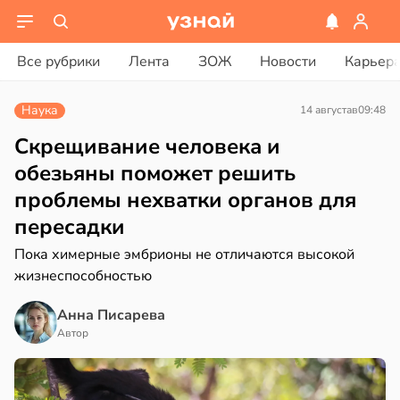
вости
вости
Все рубрики
Лента
ЗОЖ
Новости
Карьер
дведи
колог
дрствуют
миссаров:
Наука
14 августа
в
09:48
оло
ибы
жно
Скрещивание человека и
оцентов
бирать
обезьяны поможет решить
емени
проблемы нехватки органов для
рзину
пересадки
емя
в
19:27
ста
ячки
Пока химерные эмбрионы не отличаются высокой
знь
жизнеспособностью
в
19:49
ста
Анна Писарева
ериканец
ря
Автор
рвался
рантирует
соты
лее