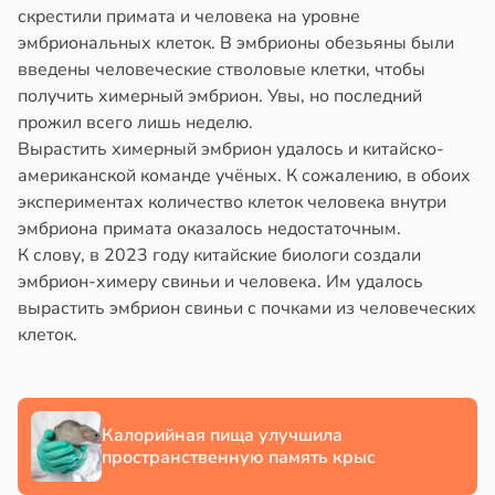
скрестили примата и человека на уровне
в
17:40
ста
йонах
эмбриональных клеток. В эмбрионы обезьяны были
створ
введены человеческие стволовые клетки, чтобы
отной
ребра
получить химерный эмбрион. Увы, но последний
стройкой
тановил
прожил всего лишь неделю.
звитие
Вырастить химерный эмбрион удалось и китайско-
ревьями
риеса
американской команде учёных. К сожалению, в обоих
же
экспериментах количество клеток человека внутри
алкиваются
тей
эмбриона примата оказалось недостаточным.
К слову, в 2023 году китайские биологи создали
в
19:20
ссонницей
я
эмбрион-химеру свиньи и человека. Им удалось
вырастить эмбрион свиньи с почками из человеческих
в
20:58
ста
е
клеток.
и
лаждающий
фект
зких
Калорийная пища улучшила
лаков
пространственную память крыс
жет
лабнуть