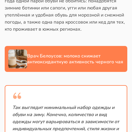
года одной парой обуви не обойтись: понадобятся
зимние ботинки или сапоги, угги или любая другая
в
17:21
ста
утеплённая и удобная обувь для морозной и снежной
погоды, а также одна пара кроссовок или кед для тех,
е
кто проживает в южных регионах.
и
Врач Белоусов: молоко снижает
антиоксидантную активность черного чая
Так выглядит минимальный набор одежды и
обуви на зиму. Конечно, количество и вид
одежды могут варьироваться в зависимости от
индивидуальных предпочтений, стиля жизни и