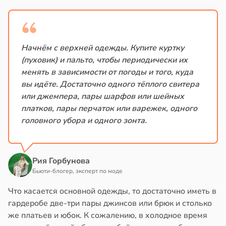
жилых
в
20:58
ста
в
20:38
я
колог
миссаров:
городная
Начнём с верхней одежды. Купите куртку
ибы
знь
(пуховик) и пальто, чтобы периодически их
жно
щищает
менять в зависимости от погоды и того, куда
бирать
тей
вы идёте. Достаточно одного тёплого свитера
или джемпера, пары шарфов или шейных
рзину
тмы
платков, пары перчаток или варежек, одного
в
19:27
головного убора и одного зонта.
ста
лергии
знь
в
20:34
я
Рия Горбунова
ря
Бьюти-блогер, эксперт по моде
е
и
рантирует
Что касается основной одежды, то достаточно иметь в
лее
гардеробе две-три пары джинсов или брюк и столько
епкое
же платьев и юбок. К сожалению, в холодное время
оровье