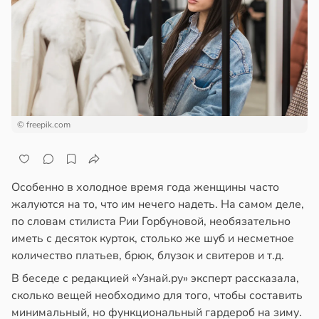
ста
ем
сектицидам
ремление
лярийный
лать
мар
бро
ложено
в
21:42
ста
ди
тях
© freepik.com
йонах
ннего
зраста
отной
Особенно в холодное время года женщины часто
в
20:45
я
стройкой
жалуются на то, что им нечего надеть. На самом деле,
блюдение
по словам стилиста Рии Горбуновой, необязательно
ревьями
жима
иметь с десяток курток, столько же шуб и несметное
же
я
количество платьев, брюк, блузок и свитеров и т.д.
алкиваются
легчает
В беседе с редакцией «Узнай.ру» эксперт рассказала,
ль
сколько вещей необходимо для того, чтобы составить
ссонницей
минимальный, но функциональный гардероб на зиму.