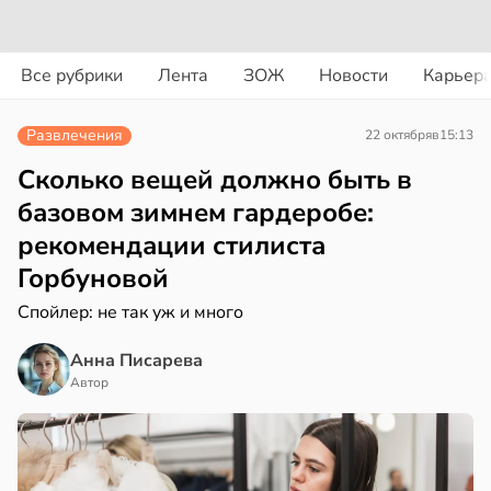
вости
вости
Все рубрики
Лента
ЗОЖ
Новости
Карьер
ериканец
циенты
рвался
йствительно
Развлечения
22 октября
в
15:13
ще
соты
бирают
Сколько вещей должно быть в
ивлекательных
базовом зимнем гардеробе:
ажей
ихотерапевтов
рекомендации стилиста
в
16:23
Горбуновой
ста
жил
трая
Спойлер: не так уж и много
в
13:55
ста
ща
Анна Писарева
ижает
Автор
рике
ущение
спространяется
льной
тойчивый
ли
в
17:40