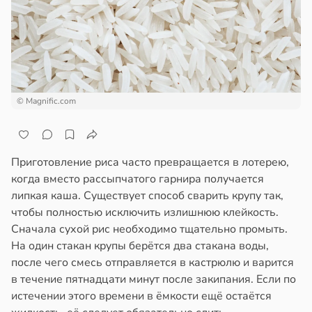
ной
льших
ройкой
ъемов
дкости
вьями
в
19:52
ста
е
киваются
дведи
© Magnific.com
дрствуют
онницей
оло
в
20:58
а
оцентов
Приготовление риса часто превращается в лотерею,
лог
емени
когда вместо рассыпчатого гарнира получается
ссаров:
липкая каша. Существует способ сварить крупу так,
ы
емя
чтобы полностью исключить излишнюю клейкость.
но
ячки
Сначала сухой рис необходимо тщательно промыть.
рать
На один стакан крупы берётся два стакана воды,
в
19:49
ста
после чего смесь отправляется в кастрюлю и варится
ину
в течение пятнадцати минут после закипания. Если по
вролог
истечении этого времени в ёмкости ещё остаётся
ександров:
в
19:27
а