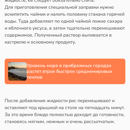
жидкость, её следует обязательно слить.
и
Для приготовления специальной заправки нужно
нь
зднем
вскипятить чайник и налить половину стакана горячей
пользовании
воды. Туда добавляют по одной чайной ложке сахара
джетов
и яблочного уксуса, а затем тщательно перемешивают
рушается
содержимое. Полученный раствор выливается в
нтирует
руктура
кастрюлю к основному продукту.
е
а
кое
в
20:45
ста
овье
Уровень моря в прибрежных городах
ди
в
17:21
а
растет втрое быстрее среднемировых
темпов
енты
мптомами
твительно
прессии
ще
После добавления жидкости рис перемешивают и
рают
общают
оставляют под крышкой на столе на пятнадцать минут.
лекательных
За это время блюдо полностью доходит до готовности,
отерапевтов
удовлетворительном
становясь мягким, нежным и очень рассыпчатым.
стоянии
в
16:23
а
лости