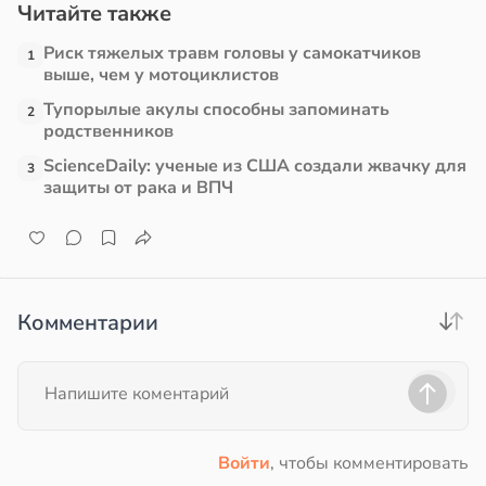
Читайте также
а
Риск тяжелых травм головы у самокатчиков
1
в
20:41
ста
выше, чем у мотоциклистов
Тупорылые акулы способны запоминать
2
е
родственников
и
ScienceDaily: ученые из США создали жвачку для
3
защиты от рака и ВПЧ
Комментарии
Войти
, чтобы комментировать