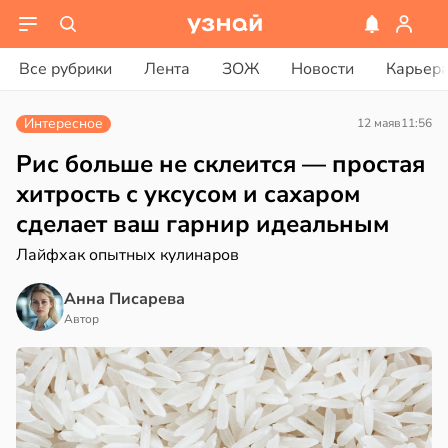
ости
вости
Все рубрики
Лента
ЗОЖ
Новости
Карьер
сперименты
ике
дтвердили
Интересное
12 мая
в
11:56
ространяется
способность
йчивый
тателей
Рис больше не склеится — простая
личить
хитрость с уксусом и сахаром
ксты
сделает ваш гарнир идеальным
ктицидам
рийный
Лайфхак опытных кулинаров
р
ловеческих
Анна Писарева
в
21:42
в
19:55
Автор
а
ста
и
лкие
отки
нах
ды
лезнее