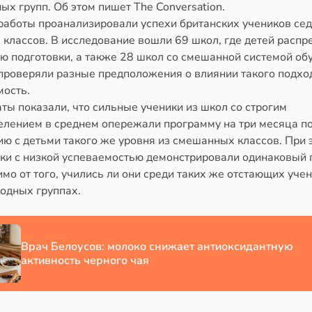
х групп. Об этом пишет The Conversation.
работы проанализировали успехи британских учеников се
 классов. В исследование вошли 69 школ, где детей распр
ю подготовки, а также 28 школ со смешанной системой об
проверяли разные предположения о влиянии такого подхо
мость.
ты показали, что сильные ученики из школ со строгим
елением в среднем опережали программу на три месяца п
ю с детьми такого же уровня из смешанных классов. При 
ки с низкой успеваемостью демонстрировали одинаковый 
мо от того, учились ли они среди таких же отстающих уче
родных группах.
Врач Белоусов: молоко снижает антиоксидантную
активность черного чая