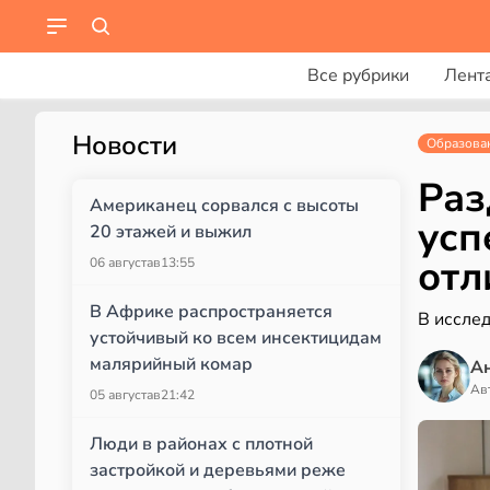
Все рубрики
Лент
Новости
Образова
Раз
Американец сорвался с высоты
усп
20 этажей и выжил
отл
06 августа
в
13:55
В Африке распространяется
В иссле
устойчивый ко всем инсектицидам
малярийный комар
А
Ав
05 августа
в
21:42
Люди в районах с плотной
застройкой и деревьями реже