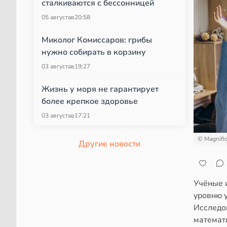
сталкиваются с бессонницей
05 августа
в
20:58
Миколог Комиссаров: грибы
нужно собирать в корзину
03 августа
в
19:27
Жизнь у моря не гарантирует
более крепкое здоровье
03 августа
в
17:21
© Magnifi
Другие новости
Учёные 
уровню 
Исследов
математ