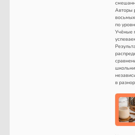
смешанны
Авторы 
восьмых
по уровн
Учёные 
успевае
Результа
распред
сравнени
школьни
независи
в разно