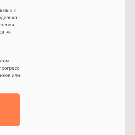
дьмых и
еделяют
учения.
да на
о
этом
прогресс
ников или