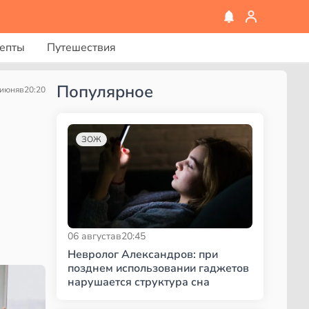
епты
Путешествия
Популярное
 июня
в
20:20
ЗОЖ
06 августа
в
20:45
Невролог Александров: при
позднем использовании гаджетов
нарушается структура сна