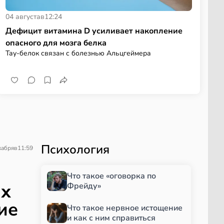
04 августа
в
12:24
Дефицит витамина D усиливает накопление
опасного для мозга белка
Тау-белок связан с болезнью Альцгеймера
Психология
кабря
в
11:59
Что такое «оговорка по
ях
Фрейду»
ие
Что такое нервное истощение
и как с ним справиться