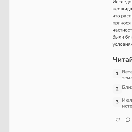
Исследо
неожида
что расп
принося 
частнос
были бли
условия
Читай
Вет
1
зем
Близ
2
Июл
3
ист