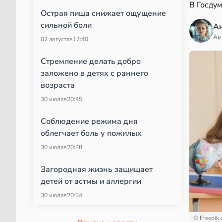
В Госду
Острая пища снижает ощущение
сильной боли
А
Ав
02 августа
в
17:40
Стремление делать добро
заложено в детях с раннего
возраста
30 июля
в
20:45
Соблюдение режима дня
облегчает боль у пожилых
30 июля
в
20:38
Загородная жизнь защищает
детей от астмы и аллергии
30 июля
в
20:34
© Freepik