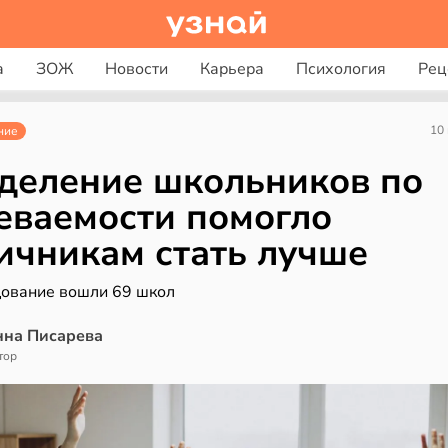
а
ЗОЖ
Новости
Карьера
Психология
Рец
10
ние
деление школьников по
еваемости помогло
ичникам стать лучше
дование вошли 69 школ
нна Писарева
тор