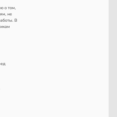
ю о том,
ям, не
работы. В
тикам
ред
ю