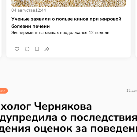
04 августа
в
12:44
Ученые заявили о пользе киноа при жировой
болезни печени
Эксперимент на мышах продолжался 12 недель
12 де
ние
холог Чернякова
дупредила о последстви
дения оценок за поведен