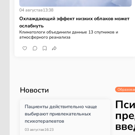
04 августа
в
13:38
Охлаждающий эффект низких облаков может
ослабнуть
Климатологи объединили данные 13 спутников и
атмосферного реанализа
Новости
Образова
Пси
Пациенты действительно чаще
пре
выбирают привлекательных
психотерапевтов
вве
03 августа
в
16:23