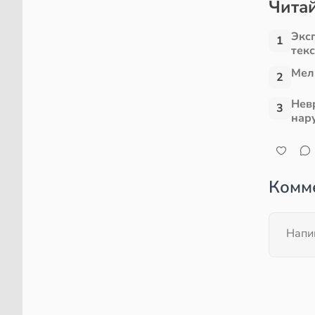
Читай
Экс
1
тек
Мел
2
Нев
3
нар
Комм