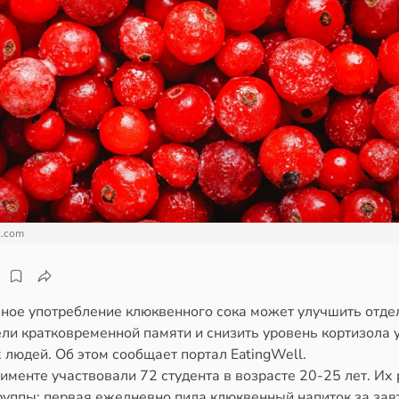
c.com
ное употребление клюквенного сока может улучшить отд
ли кратковременной памяти и снизить уровень кортизола 
людей. Об этом сообщает портал EatingWell.
именте участвовали 72 студента в возрасте 20-25 лет. Их
руппы: первая ежедневно пила клюквенный напиток за зав