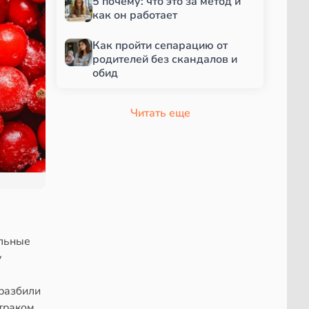
5 почему: что это за метод и
как он работает
Как пройти сепарацию от
родителей без скандалов и
обид
Читать еще
ельные
у
 разбили
траком,