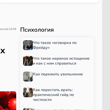
Психология
 июля
в
19:06
Что такое «оговорка по
ых
Фрейду»
Что такое нервное истощение
и как с ним справиться
Как пережить увольнение
Как перестать врать:
практический гайд по
честности