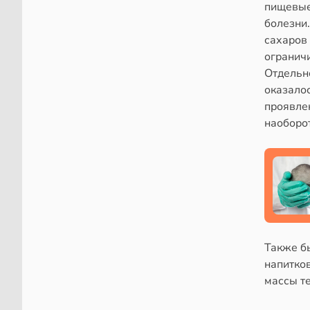
пищевые
болезни
сахаров 
огранич
Отдельно
оказало
проявлен
наоборо
Также б
напитков
массы те