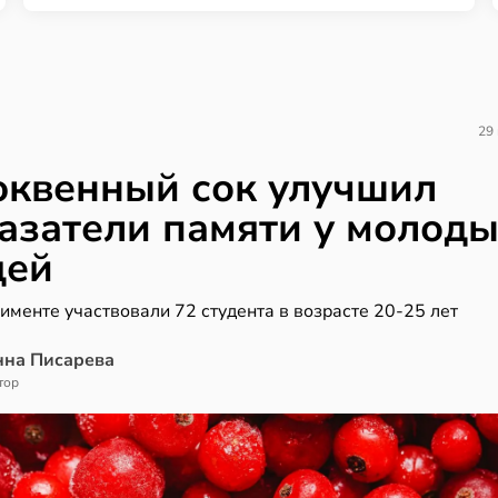
29
квенный сок улучшил
азатели памяти у молод
дей
именте участвовали 72 студента в возрасте 20-25 лет
нна Писарева
тор