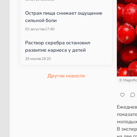
Острая пища снижает ощущение
сильной боли
02 августа
в
17:40
Раствор серебра остановил
развитие кариеса у детей
29 июля
в
19:20
Другие новости
© Magnifi
Ежеднев
показате
молодых 
В экспер
на две г