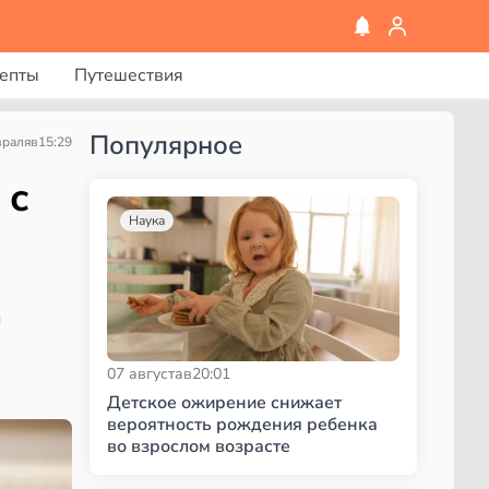
епты
Путешествия
Популярное
враля
в
15:29
 с
Наука
и
07 августа
в
20:01
Детское ожирение снижает
вероятность рождения ребенка
во взрослом возрасте