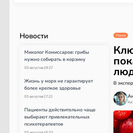
Новости
Наука
Клю
Миколог Комиссаров: грибы
пок
нужно собирать в корзину
лю
03 августа
в
19:27
Жизнь у моря не гарантирует
В экспер
более крепкое здоровье
А
03 августа
в
17:21
Ав
Пациенты действительно чаще
выбирают привлекательных
психотерапевтов
03 августа
в
16:23