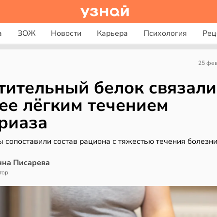
а
ЗОЖ
Новости
Карьера
Психология
Рец
25 фе
тительный белок связали
ее лёгким течением
риаза
ы сопоставили состав рациона с тяжестью течения болезн
нна Писарева
тор