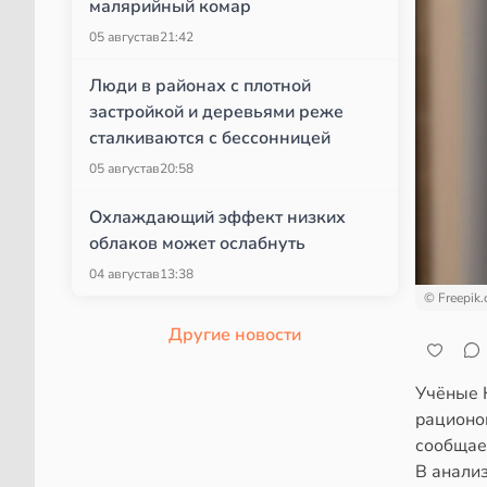
малярийный комар
05 августа
в
21:42
Люди в районах с плотной
застройкой и деревьями реже
сталкиваются с бессонницей
05 августа
в
20:58
Охлаждающий эффект низких
облаков может ослабнуть
04 августа
в
13:38
© Freepik
Другие новости
Учёные 
рационо
сообщает
В анали