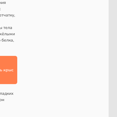
ния
х
етчатку,
ы тела
яжёлыми
 белка,
ь крыс
сладких
том