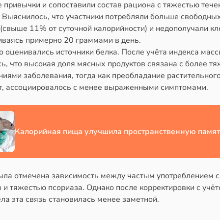
 привычки и сопоставили состав рациона с тяжестью тече
. Выяснилось, что участники потребляли больше свободны
(свыше 11% от суточной калорийности) и недополучали кл
иваясь примерно 20 граммами в день.
 оценивались источники белка. После учёта индекса масс
сь, что высокая доля мясных продуктов связана с более т
иями заболевания, тогда как преобладание растительного
т, ассоциировалось с менее выраженными симптомами.
Калорийная пища улучшила пространственную памят
ыла отмечена зависимость между частым употреблением 
 и тяжестью псориаза. Однако после корректировки с учё
ла эта связь становилась менее заметной.