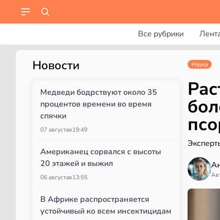
Все рубрики
Лент
Новости
Наука
Рас
Медведи бодрствуют около 35
бол
процентов времени во время
спячки
псо
07 августа
в
19:49
Эксперт
Американец сорвался с высоты
20 этажей и выжил
А
Ав
06 августа
в
13:55
В Африке распространяется
устойчивый ко всем инсектицидам