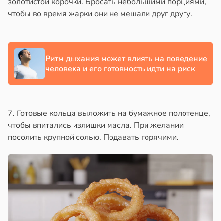
золотистой корочки. Бросать небольшими порциями,
й
чтобы во время жарки они не мешали друг другу.
в
17:21
ста
19:20
е
и
Ритм дыхания может влиять на поведение
человека и его готовность идти на риск
7. Готовые кольца выложить на бумажное полотенце,
чтобы впитались излишки масла. При желании
посолить крупной солью. Подавать горячими.