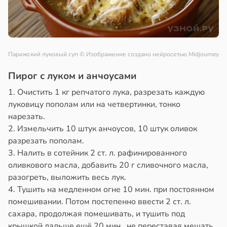
Парижский луковый суп
© Изображение создано нейросетью Midjourney
Пирог с луком и анчоусами
1. Очистить 1 кг репчатого лука, разрезать каждую
луковицу пополам или на четвертинки, тонко
нарезать.
2. Измельчить 10 штук анчоусов, 10 штук оливок
разрезать пополам.
3. Налить в сотейник 2 ст. л. рафинированного
оливкового масла, добавить 20 г сливочного масла,
разогреть, выложить весь лук.
4. Тушить на медленном огне 10 мин. при постоянном
помешивании. Потом постепенно ввести 2 ст. л.
сахара, продолжая помешивать, и тушить под
крышкой дальше ещё 20 мин., не переставая мешать.