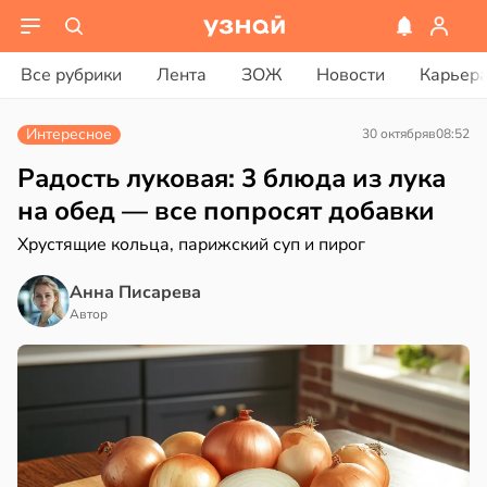
ости
вости
Все рубрики
Лента
ЗОЖ
Новости
Карьер
родная
ериканец
ь
рвался
Интересное
30 октября
в
08:52
щает
й
соты
Радость луковая: 3 блюда из лука
на обед — все попросят добавки
ы
ажей
Хрустящие кольца, парижский суп и пирог
ргии
жил
Анна Писарева
20:34
в
13:55
Автор
ста
к
рике
спространяется
тойчивый