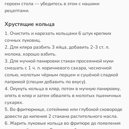
19:25
в
20:58
героем стола — убедитесь в этом с нашими
ста
рецептами.
тники
колог
миссаров:
Хрустящие кольца
опатическими
ибы
1. Очистить и нарезать кольцами 6 штук крепких
ами
жно
сочных луковиц.
ались
бирать
2. Для кляра разбить 3 яйца, добавить 2-3 ст. л.
имее
молока, хорошо взбить.
рзину
3. Для мучной панировки стакан просеянной муки
в
19:27
смешать с 1 ч. л. коричневого сахара, чесночной
ста
льства
солью, молотым чёрным перцем и сушёной сладкой
знь
19:22
паприкой (специи добавить по вкусу).
4. Окунуть кольца в кляр, потом в мучную панировку,
вор
ря
опять в кляр и затем обвалять в молотых пшеничных
бра
сухарях.
новил
рантирует
5. Во фритюрнице, сотейнике или глубокой сковороде
итие
лее
довести до кипения 2 стакана растительного масла.
еса
епкое
6. Жарить луковые кольца во фритюре до появления
оровье