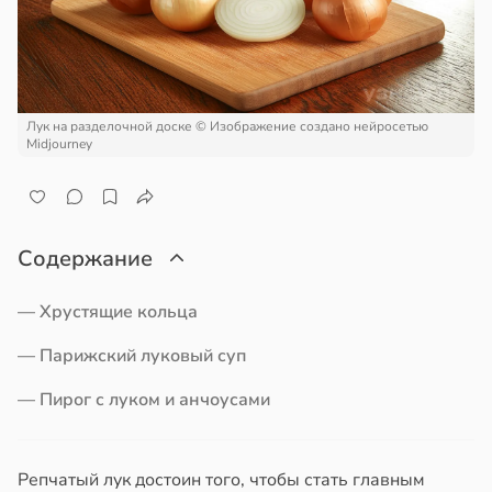
али
ем
сектицидам
ением
лярийный
а
мар
в
21:42
Лук на разделочной доске
© Изображение создано нейросетью
ста
ни
Midjourney
ди
19:31
ая
йонах
а
Содержание
а
отной
иваться
стройкой
— Хрустящие кольца
рее
— Парижский луковый суп
ной
ревьями
же
— Пирог с луком и анчоусами
едние
алкиваются
ссонницей
Репчатый лук достоин того, чтобы стать главным