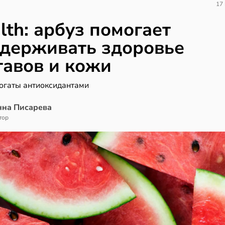
17
lth: арбуз помогает
держивать здоровье
тавов и кожи
огаты антиоксидантами
нна Писарева
тор