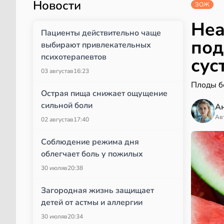
Новости
ЗОЖ
Hea
Пациенты действительно чаще
под
выбирают привлекательных
психотерапевтов
сус
03 августа
в
16:23
Плоды б
Острая пища снижает ощущение
сильной боли
А
Ав
02 августа
в
17:40
Соблюдение режима дня
облегчает боль у пожилых
30 июля
в
20:38
Загородная жизнь защищает
детей от астмы и аллергии
30 июля
в
20:34