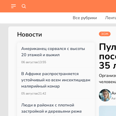
Все рубрики
Лент
Новости
ЗОЖ
Пул
Американец сорвался с высоты
пос
20 этажей и выжил
35 
06 августа
в
13:55
В Африке распространяется
Организ
устойчивый ко всем инсектицидам
человек
малярийный комар
А
05 августа
в
21:42
Ав
Люди в районах с плотной
застройкой и деревьями реже