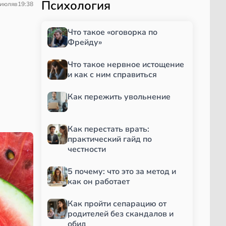
Психология
 июля
в
19:38
Что такое «оговорка по
Фрейду»
Что такое нервное истощение
и как с ним справиться
Как пережить увольнение
Как перестать врать:
практический гайд по
честности
5 почему: что это за метод и
как он работает
Как пройти сепарацию от
родителей без скандалов и
обид