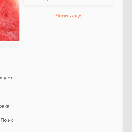
Читать еще
бщает
рака,
 По их