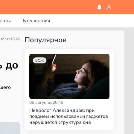
епты
Путешествия
Популярное
оября
в
16:46
ь до
ЗОЖ
вшего
06 августа
в
20:45
Невролог Александров: при
позднем использовании гаджетов
нарушается структура сна