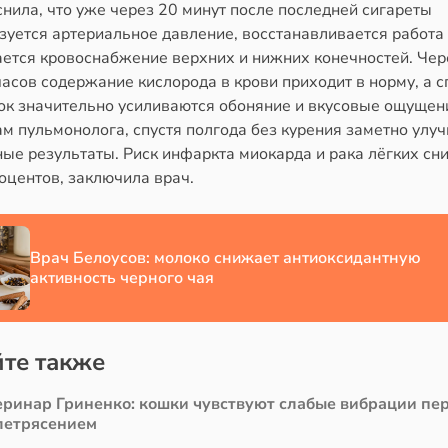
нила, что уже через 20 минут после последней сигареты
зуется артериальное давление, восстанавливается работа
ается кровоснабжение верхних и нижних конечностей. Чер
асов содержание кислорода в крови приходит в норму, а с
ток значительно усиливаются обоняние и вкусовые ощущен
ам пульмонолога, спустя полгода без курения заметно улу
ные результаты. Риск инфаркта миокарда и рака лёгких сн
оцентов, заключила врач.
Врач Белоусов: молоко снижает антиоксидантную
активность черного чая
те также
еринар Гриненко: кошки чувствуют слабые вибрации пе
летрясением