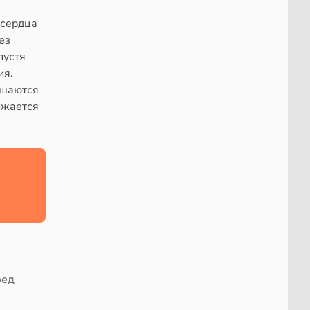
 сердца
ез
пустя
ия.
чшаются
ижается
ред