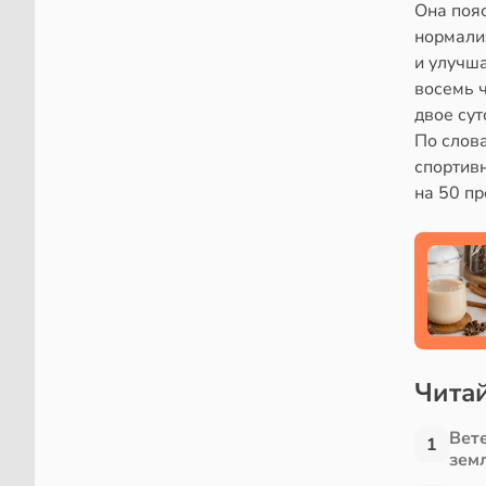
Она пояс
нормали
и улучш
восемь ч
двое су
По слов
спортив
на 50 пр
Читай
Вет
1
зем