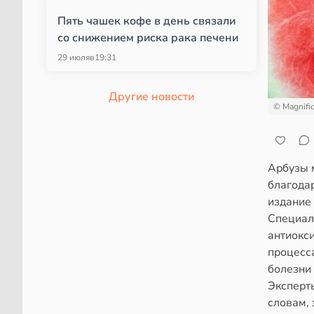
Пять чашек кофе в день связали
со снижением риска рака печени
29 июля
в
19:31
Другие новости
© Magnifi
Арбузы 
благода
издание 
Специали
антиокс
процесса
болезни
Эксперты
словам, 