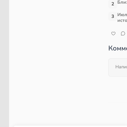
Близ
2
Июл
3
ист
Комм