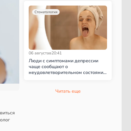
Стоматология
06 августа
в
20:41
Люди с симптомами депрессии
чаще сообщают о
неудовлетворительном состоянии
полости рта
Читать еще
овиться
нолог