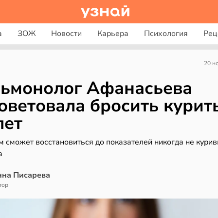
а
ЗОЖ
Новости
Карьера
Психология
Рец
20 н
ьмонолог Афанасьева
оветовала бросить курит
лет
м сможет восстановиться до показателей никогда не кури
а
нна Писарева
тор