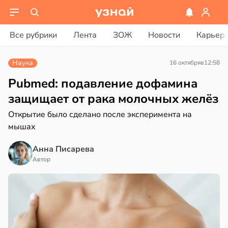
вости
вости
Все рубрики
Лента
ЗОЖ
Новости
Карьер
дведи
ди
дрствуют
Наука
16 октября
в
12:58
оло
йонах
Pubmed: подавление дофамина
оцентов
отной
защищает от рака молочных желёз
емени
стройкой
Открытие было сделано после эксперимента на
мышах
емя
ревьями
ячки
же
Анна Писарева
алкиваются
в
19:49
Автор
ста
ссонницей
ериканец
рвался
в
20:58
ста
соты
колог