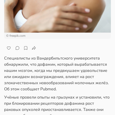
миссаров:
ажей
ибы
жно
жил
бирать
в
13:55
ста
рзину
© freepik.com
изость
в
19:27
ста
да
знь
Специалисты из Вандербильтского университета
му
обнаружили, что дофамин, который вырабатывается
жет
ря
нашим мозгом, когда мы предвкушаем удовольствие
иять
или ожидаем вознаграждения, влияет на рост
рантирует
злокачественных новообразований молочных желёз.
ск
лее
Об этом сообщает Pubmed.
абета
епкое
оровье
Учёные провели опыты на грызунах и установили, что
в
13:39
ста
при блокировании рецепторов дофамина рост
в
17:21
ста
раковых опухолей приостанавливается. Также они
ль