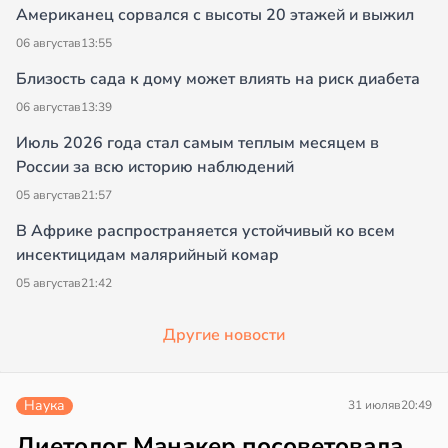
Американец сорвался с высоты 20 этажей и выжил
06 августа
в
13:55
Близость сада к дому может влиять на риск диабета
06 августа
в
13:39
Июль 2026 года стал самым теплым месяцем в
России за всю историю наблюдений
05 августа
в
21:57
В Африке распространяется устойчивый ко всем
инсектицидам малярийный комар
05 августа
в
21:42
Другие новости
Наука
31 июля
в
20:49
Диетолог Манакер посоветовала