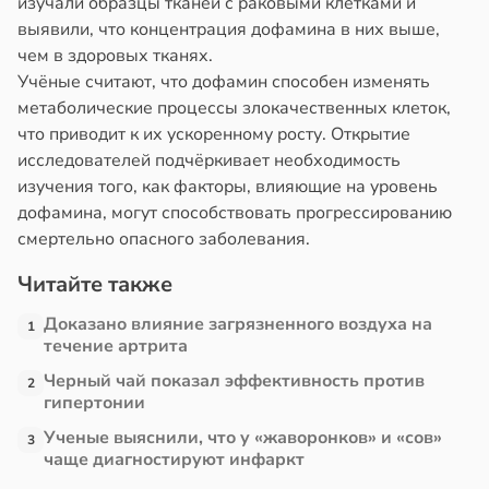
изучали образцы тканей с раковыми клетками и
26
циенты
выявили, что концентрация дофамина в них выше,
да
йствительно
чем в здоровых тканях.
ал
ще
Учёные считают, что дофамин способен изменять
мым
бирают
метаболические процессы злокачественных клеток,
плым
ивлекательных
что приводит к их ускоренному росту. Открытие
сяцем
ихотерапевтов
исследователей подчёркивает необходимость
в
16:23
изучения того, как факторы, влияющие на уровень
ста
ссии
дофамина, могут способствовать прогрессированию
трая
смертельно опасного заболевания.
ю
ща
торию
ижает
Читайте также
блюдений
ущение
Доказано влияние загрязненного воздуха на
льной
1
в
21:57
ста
течение артрита
ли
Черный чай показал эффективность против
2
в
17:40
гипертонии
ста
рике
спространяется
Ученые выяснили, что у «жаворонков» и «сов»
3
е
тойчивый
чаще диагностируют инфаркт
и