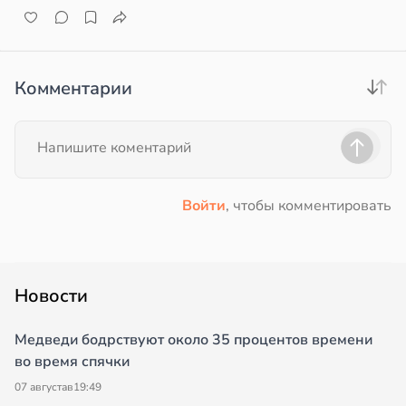
ем
сектицидам
лярийный
мар
Комментарии
в
21:42
ста
е
и
Войти
, чтобы комментировать
Новости
Медведи бодрствуют около 35 процентов времени
во время спячки
07 августа
в
19:49