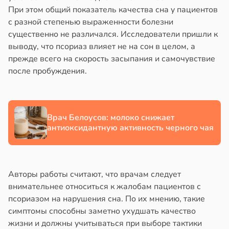
полнительно
в
20:58
При этом общий показатель качества сна у пациентов
ста
гружают
с разной степенью выраженности болезни
колог
ставы
существенно не различался. Исследователи пришли к
миссаров:
выводу, что псориаз влияет не на сон в целом, а
ибы
звоночник
прежде всего на скорость засыпания и самочувствие
жно
после пробуждения.
в
20:55
я
бирать
ъятия
рзину
могают
езьянам
Врач Белоусов: молоко снижает
в
19:27
ста
антиоксидантную активность черного чая
лить
знь
щу
з
ря
аки
Авторы работы считают, что врачам следует
в
20:37
внимательнее относиться к жалобам пациентов с
я
рантирует
псориазом на нарушения сна. По их мнению, такие
лее
симптомы способны заметно ухудшать качество
е
епкое
жизни и должны учитываться при выборе тактики
и
оровье