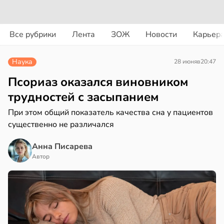
вости
вости
Все рубрики
Лента
ЗОЖ
Новости
Карьер
ериканец
циенты
рвался
йствительно
Наука
28 июня
в
20:47
ще
соты
бирают
Псориаз оказался виновником
ивлекательных
трудностей с засыпанием
ажей
ихотерапевтов
При этом общий показатель качества сна у пациентов
в
16:23
существенно не различался
ста
жил
трая
в
13:55
Анна Писарева
ста
ща
Автор
ижает
рике
ущение
спространяется
льной
тойчивый
ли
в
17:40