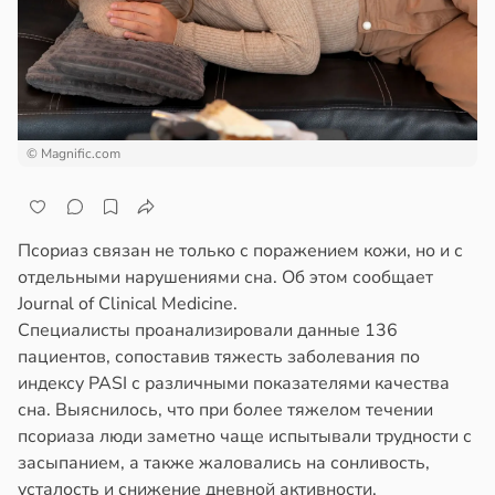
ста
ем
сектицидам
докринолог
лярийный
серо:
мар
нний
ин
в
21:42
ста
могает
© Magnific.com
ди
нтролировать
овень
йонах
хара
Псориаз связан не только с поражением кожи, но и с
отдельными нарушениями сна. Об этом сообщает
отной
ови
Journal of Clinical Medicine.
стройкой
в
19:12
Специалисты проанализировали данные 136
я
пациентов, сопоставив тяжесть заболевания по
ревьями
ач
индексу PASI с различными показателями качества
же
рячев:
сна. Выяснилось, что при более тяжелом течении
алкиваются
епанцы
псориаза люди заметно чаще испытывали трудности с
засыпанием, а также жаловались на сонливость,
ссонницей
анцы
усталость и снижение дневной активности.