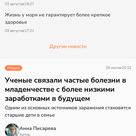
03 августа
в
19:27
Жизнь у моря не гарантирует более крепкое
здоровье
03 августа
в
17:21
Другие новости
Наука
28 июля
в
20:32
Ученые связали частые болезни в
младенчестве с более низкими
заработками в будущем
Одним из основных источников заражения становятся
старшие дети в семье
Анна Писарева
Автор