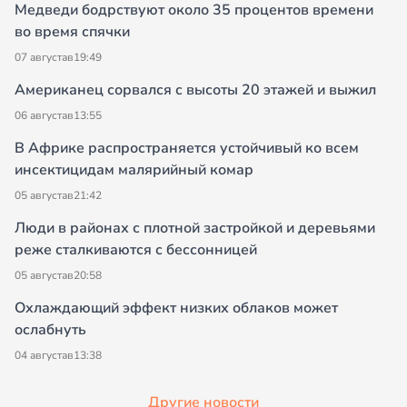
Медведи бодрствуют около 35 процентов времени
во время спячки
07 августа
в
19:49
Американец сорвался с высоты 20 этажей и выжил
06 августа
в
13:55
В Африке распространяется устойчивый ко всем
инсектицидам малярийный комар
05 августа
в
21:42
Люди в районах с плотной застройкой и деревьями
реже сталкиваются с бессонницей
05 августа
в
20:58
Охлаждающий эффект низких облаков может
ослабнуть
04 августа
в
13:38
Другие новости