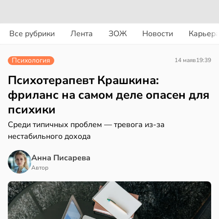
вости
вости
Все рубрики
Лента
ЗОЖ
Новости
Карьер
дведи
колог
дрствуют
миссаров:
Психология
14 мая
в
19:39
оло
ибы
жно
Психотерапевт Крашкина:
оцентов
бирать
фриланс на самом деле опасен для
емени
психики
рзину
емя
Среди типичных проблем — тревога из-за
в
19:27
ста
ячки
нестабильного дохода
знь
в
19:49
Анна Писарева
ста
Автор
ериканец
ря
рвался
рантирует
соты
лее