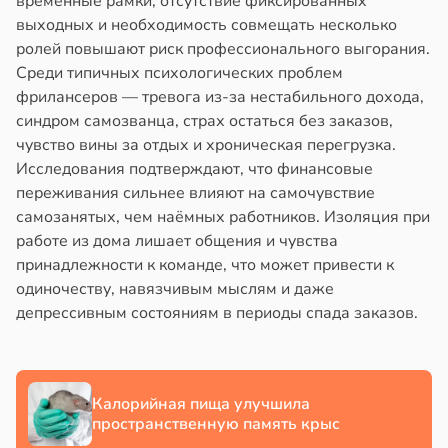
временные рамки, отсутствие фиксированных
в
17:40
выходных и необходимость совмещать несколько
ста
йонах
ролей повышают риск профессионального выгорания.
блюдение
Среди типичных психологических проблем
отной
жима
фрилансеров — тревога из-за нестабильного дохода,
стройкой
я
синдром самозванца, страх остаться без заказов,
легчает
чувство вины за отдых и хроническая перегрузка.
ревьями
ль
Исследования подтверждают, что финансовые
же
переживания сильнее влияют на самочувствие
алкиваются
жилых
самозанятых, чем наёмных работников. Изоляция при
работе из дома лишает общения и чувства
в
20:38
ссонницей
я
принадлежности к команде, что может привести к
в
20:58
одиночеству, навязчивым мыслям и даже
ста
е
депрессивным состояниям в периоды спада заказов.
и
лаждающий
фект
зких
лаков
Калорийная пища улучшила
жет
пространственную память крыс
лабнуть