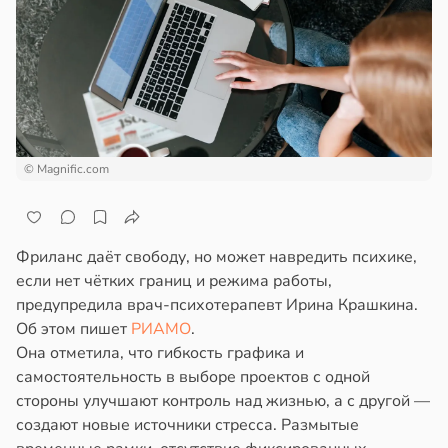
епкое
ажей
оровье
в
17:21
ста
жил
циенты
в
13:55
ста
йствительно
ще
© Magnific.com
рике
бирают
спространяется
ивлекательных
тойчивый
ихотерапевтов
Фриланс даёт свободу, но может навредить психике,
в
16:23
ста
ем
если нет чётких границ и режима работы,
сектицидам
предупредила врач-психотерапевт Ирина Крашкина.
трая
лярийный
Об этом пишет
РИАМО
.
ща
мар
Она отметила, что гибкость графика и
ижает
самостоятельность в выборе проектов с одной
ущение
в
21:42
ста
стороны улучшают контроль над жизнью, а с другой —
льной
создают новые источники стресса. Размытые
ди
ли