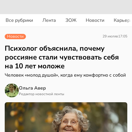
вости
вости
вости
Все рубрики
Лента
ЗОЖ
Новости
Карьер
ериканец
докринолог
ссиянам
рвался
серо:
советовали
Новости
29 июля
в
17:05
нний
казаться
соты
ин
Психолог объяснила, почему
могает
епанцев
россияне стали чувствовать себя
ажей
нтролировать
на 10 лет моложе
овень
почек
жил
хара
Человек «молод душой», когда ему комфортно с собой
лем
в
13:55
Ольга Авер
ста
ови
в
18:48
Редактор новостной ленты
я
в
19:12
я
рике
жчины
спространяется
юквенный
едят
тойчивый
к
ологии
учшил
льнее