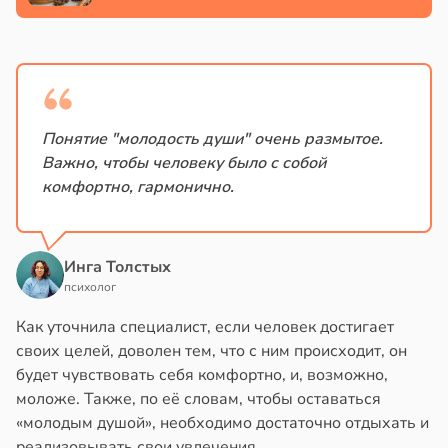
е
зяйке
в
17:21
ста
и
в
20:34
я
е
и
е
Понятие "молодость души" очень размытое.
и
Важно, чтобы человеку было с собой
комфортно, гармонично.
Инга Толстых
психолог
Как уточнила специалист, если человек достигает
своих целей, доволен тем, что с ним происходит, он
будет чувствовать себя комфортно, и, возможно,
моложе. Также, по её словам, чтобы оставаться
«молодым душой», необходимо достаточно отдыхать и
реализовывать свои увлечения.