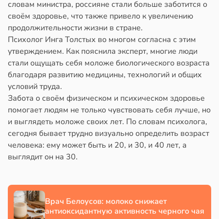
зни
словам министра, россияне стали больше заботится о
в
20:58
ста
ъятия
ловека
своём здоровье, что также привело к увеличению
колог
могают
енили
продолжительности жизни в стране.
миссаров:
езьянам
Психолог Инга Толстых во многом согласна с этим
ибы
лить
0
утверждением. Как пояснила эксперт, многие люди
жно
щу
т
стали ощущать себя моложе биологического возраста
бирать
з
благодаря развитию медицины, технологий и общих
в
17:02
я
аки
условий труда.
рзину
Забота о своём физическом и психическом здоровье
еные
в
20:37
я
помогает людям не только чувствовать себя лучше, но
наружили
в
19:27
ста
и выглядеть моложе своих лет. По словам психолога,
нхронизацию
сегодня бывает трудно визуально определить возраст
знь
ША
рдцебиения
человека: ему может быть и 20, и 30, и 40 лет, а
опавший
выглядит он на 30.
ря
ть
ходящихся
т
дом
рантирует
зад
дей
лее
с
в
20:30
Врач Белоусов: молоко снижает
я
епкое
рнулся
антиоксидантную активность черного чая
оровье