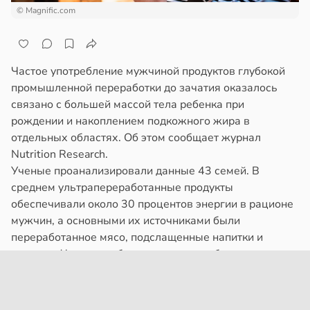
© Magnific.com
Частое употребление мужчиной продуктов глубокой
промышленной переработки до зачатия оказалось
связано с большей массой тела ребенка при
рождении и накоплением подкожного жира в
отдельных областях. Об этом сообщает журнал
Nutrition Research.
Ученые проанализировали данные 43 семей. В
среднем ультрапереработанные продукты
обеспечивали около 30 процентов энергии в рационе
мужчин, а основными их источниками были
переработанное мясо, подслащенные напитки и
печенье. Чем выше была их доля, тем больше в
среднем весил ребенок при рождении и тем больше
подкожного жира обнаруживали на бедрах и в
боковой области нижней части живота.