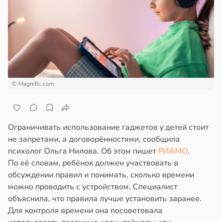
ста
ем
сектицидам
ть
лярийный
шек
мар
фе
в
21:42
ста
нь
ди
язали
© Magnific.com
йонах
ижением
ска
отной
ка
Ограничивать использование гаджетов у детей стоит
стройкой
чени
не запретами, а договорённостями, сообщила
психолог Ольга Нилова. Об этом пишет
РИАМО
.
в
19:31
я
ревьями
По её словам, ребёнок должен участвовать в
же
обсуждении правил и понимать, сколько времени
чная
алкиваются
можно проводить с устройством. Специалист
ра
объяснила, что правила лучше установить заранее.
ала
ссонницей
Для контроля времени она посоветовала
иливаться