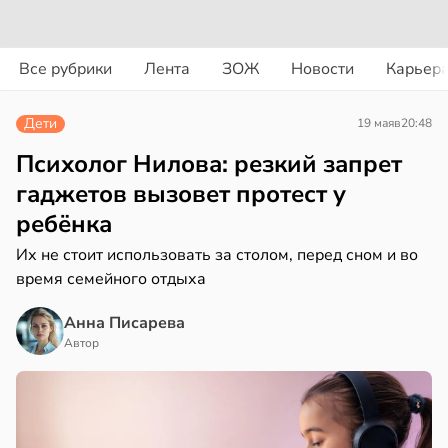
вости
вости
Все рубрики
Лента
ЗОЖ
Новости
Карьер
ериканец
циенты
рвался
йствительно
Дети
19 мая
в
20:48
ще
соты
бирают
Психолог Нилова: резкий запрет
ивлекательных
гаджетов вызовет протест у
ажей
ихотерапевтов
ребёнка
в
16:23
ста
жил
Их не стоит использовать за столом, перед сном и во
время семейного отдыха
трая
в
13:55
ста
ща
Анна Писарева
ижает
Автор
рике
ущение
спространяется
льной
тойчивый
ли
в
17:40