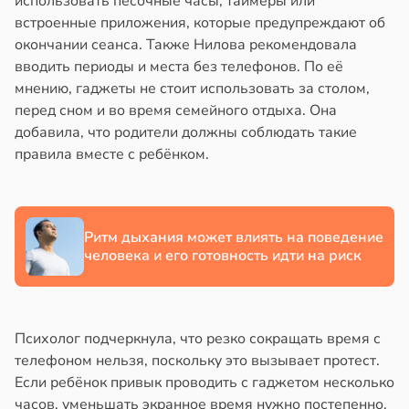
использовать песочные часы, таймеры или
стрее
в
20:58
ста
встроенные приложения, которые предупреждают об
евной
окончании сеанса. Также Нилова рекомендовала
колог
вводить периоды и места без телефонов. По её
миссаров:
следние
мнению, гаджеты не стоит использовать за столом,
ибы
перед сном и во время семейного отдыха. Она
жно
т
добавила, что родители должны соблюдать такие
бирать
в
19:25
правила вместе с ребёнком.
я
рзину
ботники
в
19:27
ста
ихопатическими
Ритм дыхания может влиять на поведение
знь
ртами
человека и его готовность идти на риск
азались
ря
рпимее
Психолог подчеркнула, что резко сокращать время с
рантирует
ту
телефоном нельзя, поскольку это вызывает протест.
лее
чальства
Если ребёнок привык проводить с гаджетом несколько
епкое
в
19:22
часов, уменьшать экранное время нужно постепенно,
я
оровье