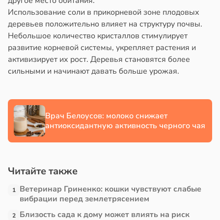
другое место обитания.
в
20:58
ста
Использование соли в прикорневой зоне плодовых
деревьев положительно влияет на структуру почвы.
али
колог
Небольшое количество кристаллов стимулирует
миссаров:
развитие корневой системы, укрепляет растения и
ением
ибы
активизирует их рост. Деревья становятся более
а
жно
сильными и начинают давать больше урожая.
бирать
ни
рзину
19:31
в
19:27
Врач Белоусов: молоко снижает
ста
ая
антиоксидантную активность черного чая
а
знь
а
иваться
ря
Читайте также
рее
ной
рантирует
Ветеринар Гриненко: кошки чувствуют слабые
1
лее
вибрации перед землетрясением
едние
епкое
Близость сада к дому может влиять на риск
2
оровье