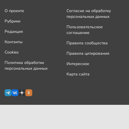
О проекте
Согласие на обработку
персональных данных
Рубрики
Пользовательское
Редакция
соглашение
Контакты
Правила сообщества
Cookies
Правила цитирования
Политика обработки
Интересное
персональных данных
Карта сайта
Сетевое издание Узнай.ру зарегистрировано
Роскомнадзором 09 июля 2024 г., свидетельство Эл № ФС77-
87644
На сайте применяются
рекомендательные технологии