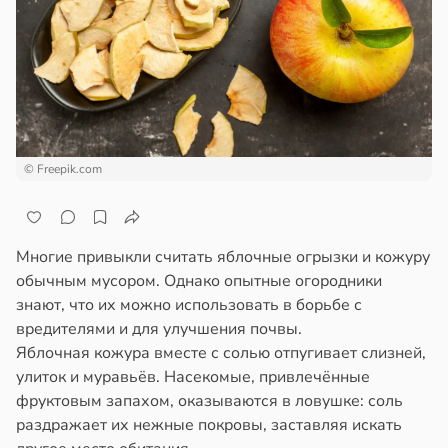
ем
сектицидам
лых
лярийный
мар
20:38
в
21:42
ста
родная
ь
ди
© Freepik.com
щает
й
йонах
ы
отной
Многие привыкли считать яблочные огрызки и кожуру
стройкой
обычным мусором. Однако опытные огородники
ргии
знают, что их можно использовать в борьбе с
ревьями
вредителями и для улучшения почвы.
20:34
же
Яблочная кожура вместе с солью отпугивает слизней,
алкиваются
улиток и муравьёв. Насекомые, привлечённые
фруктовым запахом, оказываются в ловушке: соль
к
ссонницей
раздражает их нежные покровы, заставляя искать