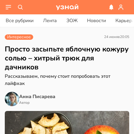
ости
вости
Все рубрики
Лента
ЗОЖ
Новости
Карьер
мление
ериканец
ть
рвался
Интересное
24 июня
в
20:05
о
жено
соты
Просто засыпьте яблочную кожуру
солью – хитрый трюк для
х
ажей
дачников
его
жил
Рассказываем, почему стоит попробовать этот
аста
лайфхак
в
13:55
ста
20:45
Анна Писарева
Автор
юдение
рике
има
спространяется
тойчивый
гчает