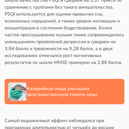
шкале качества сна PSQI в среднем на 3,37 пункта по
в
17:40
сравнению с группами без такого вмешательства.
ста
йонах
PSQI используется для оценки привычек сна,
створ
возможных нарушений, а также уровня мотивации и
отной
ребра
концентрации в состоянии бодрствования. Более
стройкой
тановил
частое прослушивание музыки также сопровождалось
звитие
уменьшением проявлений депрессии в среднем на
ревьями
риеса
3,94 балла и тревожности на 9,28 балла, а в двух
же
исследованиях отмечался рост когнитивных
алкиваются
тей
результатов по шкале MMSE примерно на 2,86 балла.
в
19:20
ссонницей
я
в
20:58
ста
е
Калорийная пища улучшила
и
лаждающий
пространственную память крыс
фект
зких
лаков
Самый выраженный эффект наблюдался при
жет
программах длительностью от четырёх до восьми
лабнуть