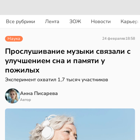
вости
вости
Все рубрики
Лента
ЗОЖ
Новости
Карьер
дведи
колог
дрствуют
миссаров:
Наука
24 февраля
в
18:58
оло
ибы
жно
Прослушивание музыки связали с
оцентов
бирать
улучшением сна и памяти у
емени
пожилых
рзину
емя
Эксперимент охватил 1,7 тысяч участников
в
19:27
ста
ячки
Анна Писарева
знь
в
19:49
Автор
ста
ериканец
ря
рвался
рантирует
соты
лее