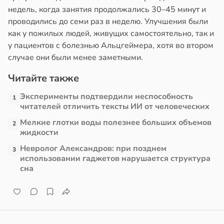
недель, когда занятия продолжались 30–45 минут и
в
13:38
проводились до семи раз в неделю. Улучшения были
ста
как у пожилых людей, живущих самостоятельно, так и
у пациентов с болезнью Альцгеймера, хотя во втором
е
случае они были менее заметными.
и
Читайте также
Эксперименты подтвердили неспособность
1
читателей отличить тексты ИИ от человеческих
Мелкие глотки воды полезнее больших объемов
2
жидкости
Невролог Александров: при позднем
3
использовании гаджетов нарушается структура
сна