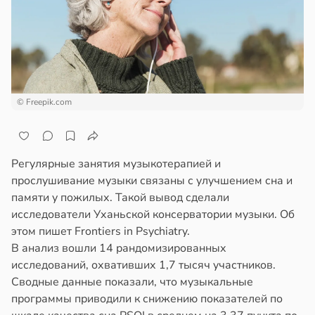
епкое
ажей
оровье
в
17:21
ста
жил
циенты
в
13:55
ста
йствительно
© Freepik.com
ще
рике
бирают
спространяется
ивлекательных
тойчивый
ихотерапевтов
Регулярные занятия музыкотерапией и
прослушивание музыки связаны с улучшением сна и
в
16:23
ста
ем
памяти у пожилых. Такой вывод сделали
сектицидам
исследователи Уханьской консерватории музыки. Об
трая
лярийный
этом пишет Frontiers in Psychiatry.
ща
мар
В анализ вошли 14 рандомизированных
ижает
исследований, охвативших 1,7 тысяч участников.
ущение
в
21:42
ста
Сводные данные показали, что музыкальные
льной
программы приводили к снижению показателей по
ди
ли