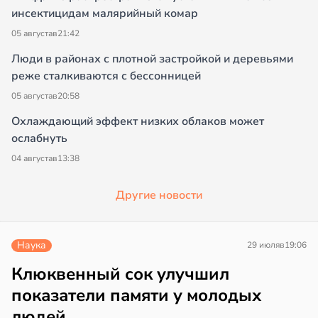
инсектицидам малярийный комар
05 августа
в
21:42
Люди в районах с плотной застройкой и деревьями
реже сталкиваются с бессонницей
05 августа
в
20:58
Охлаждающий эффект низких облаков может
ослабнуть
04 августа
в
13:38
Другие новости
Наука
29 июля
в
19:06
Клюквенный сок улучшил
показатели памяти у молодых
людей