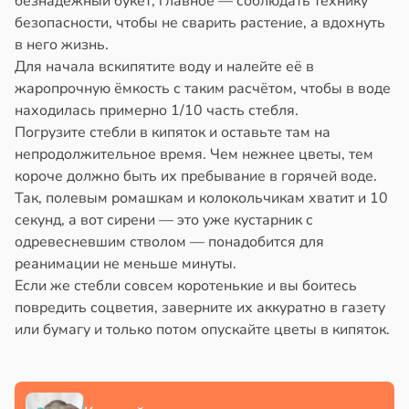
безнадёжный букет, главное — соблюдать технику
шой
безопасности, чтобы не сварить растение, а вдохнуть
йонах
в него жизнь.
тной
Для начала вскипятите воду и налейте её в
рой
отной
жаропрочную ёмкость с таким расчётом, чтобы в воде
тся
стройкой
находилась примерно 1/10 часть стебля.
ужающим
Погрузите стебли в кипяток и оставьте там на
лекательнее
ревьями
непродолжительное время. Чем нежнее цветы, тем
же
короче должно быть их пребывание в горячей воде.
уснее
алкиваются
Так, полевым ромашкам и колокольчикам хватит и 10
20:11
секунд, а вот сирени — это уже кустарник с
ссонницей
одревесневшим стволом — понадобится для
мление
в
20:58
реанимации не меньше минуты.
ста
ть
Если же стебли совсем коротенькие и вы боитесь
о
лаждающий
повредить соцветия, заверните их аккуратно в газету
жено
фект
или бумагу и только потом опускайте цветы в кипяток.
зких
х
лаков
жет
его
лабнуть