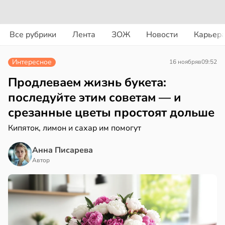
ости
вости
Все рубрики
Лента
ЗОЖ
Новости
Карьер
ая
дведи
дрствуют
Интересное
16 ноября
в
09:52
ает
оло
щение
Продлеваем жизнь букета:
ной
оцентов
последуйте этим советам — и
емени
срезанные цветы простоят дольше
в
17:40
а
емя
Кипяток, лимон и сахар им помогут
ячки
щи
Анна Писарева
в
19:49
Автор
ста
ты
ают
ериканец
рвался
зней
ца
соты