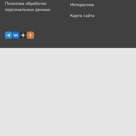
Политика обработки
Интересное
персональных данных
Карта сайта
Сетевое издание Узнай.ру зарегистрировано
Роскомнадзором 09 июля 2024 г., свидетельство Эл № ФС77-
87644
На сайте применяются
рекомендательные технологии
(информационные технологии предоставления информации
на основе сбора, систематизации и анализа сведений,
относящихся к предпочтениям пользователей сети
«Интернет», находящихся на территории Российской
Федерации)
Все права защищены © ООО «Узнай.ру», 2024
18+