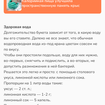
Калорийная пища улучшила
аста
пространственную память крыс
в
13:38
ста
20:45
е
Здоровая вода
и
Долгожительство букета зависит от того, в какую воду
вы его ставите. Далеко не все знают, что обычная
водопроводная вода из-под крана цветам совсем не
по вкусу.
Чтобы они простояли подольше, воду для них нужно,
во-первых, смягчить и подкислить, а во-вторых, не
допустить размножения в ней бактерий.
Решается это легко и просто: с помощью столового
укуса, лимонной кислоты или лимонного сока.
Пропорции на 1 литр воды такие:
уксус — 2 ст. л.;
лимонная кислота — 1-2 г;
лимонный сок — 5 капель.