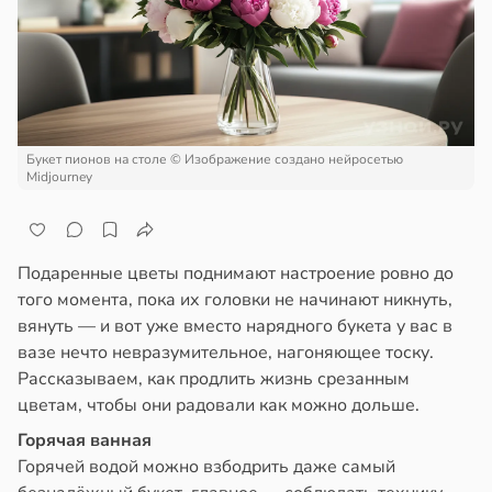
дов
ажей
20:54
жил
олог
в
13:55
ста
кер
Букет пионов на столе
© Изображение создано нейросетью
ветовала
Midjourney
рике
ищенные
спространяется
ки
тойчивый
Подаренные цветы поднимают настроение ровно до
того момента, пока их головки не начинают никнуть,
ка
ем
вянуть — и вот уже вместо нарядного букета у вас в
зрелые
сектицидам
вазе нечто невразумительное, нагоняющее тоску.
ны
лярийный
Рассказываем, как продлить жизнь срезанным
мар
20:49
цветам, чтобы они радовали как можно дольше.
в
21:42
ста
Горячая ванная
и
Горячей водой можно взбодрить даже самый
ди