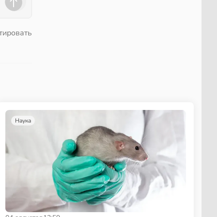
тировать
Наука