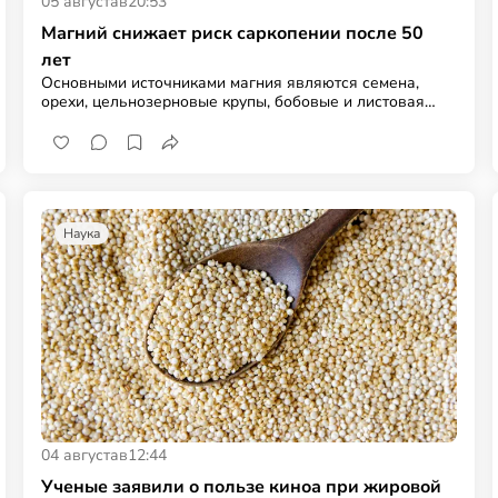
05 августа
в
20:53
Магний снижает риск саркопении после 50
лет
Основными источниками магния являются семена,
орехи, цельнозерновые крупы, бобовые и листовая
зелень
Наука
04 августа
в
12:44
Ученые заявили о пользе киноа при жировой