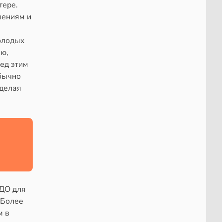
тере.
шениям и
олодых
ию,
ед этим
бычно
 делая
УДО для
 Более
м в