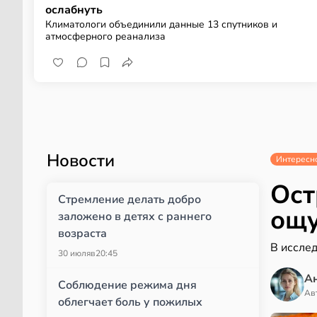
ослабнуть
Климатологи объединили данные 13 спутников и
атмосферного реанализа
Новости
Интересн
Ост
Стремление делать добро
ощу
заложено в детях с раннего
возраста
В иссле
30 июля
в
20:45
А
Соблюдение режима дня
Ав
облегчает боль у пожилых