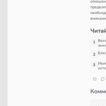
отношен
предвзя
необход
внимани
Читай
Вет
1
зем
Близ
2
Июл
3
ист
Комм