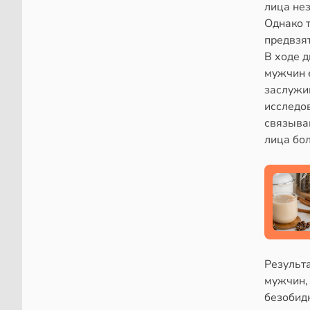
лица не
Однако 
предвзя
В ходе 
мужчин е
заслужи
исследо
связываю
лица бо
Результ
мужчин,
безобидн