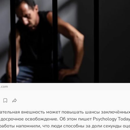
c.com
ательная внешность может повышать шансы заключённых
досрочное освобождение. Об этом пишет Psychology Today
работы напомнили, что люди способны за доли секунды оц