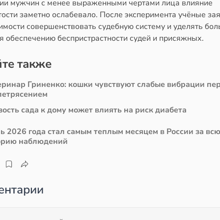
ии мужчин с менее выраженными чертами лица влияние
тости заметно ослабевало. После эксперимента учёные за
имости совершенствовать судебную систему и уделять бо
я обеспечению беспристрастности судей и присяжных.
те также
еринар Гриненко: кошки чувствуют слабые вибрации пе
летрясением
ость сада к дому может влиять на риск диабета
ь 2026 года стал самым теплым месяцем в России за вс
орию наблюдений
ентарии