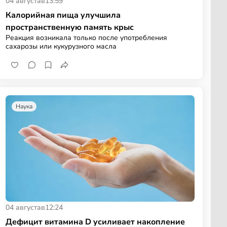
04 августа
в
13:59
Калорийная пища улучшила
пространственную память крыс
Реакция возникала только после употребления
сахарозы или кукурузного масла
Наука
04 августа
в
12:24
Дефицит витамина D усиливает накопление