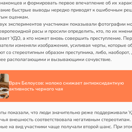
знакомцев и формировать первое впечатление об их харак
такие быстрые выводы нередко приводят к ошибочным ре
тым оценкам.
двух экспериментов участникам показывали фотографии м
вропеоидной расы и просили определить, кто, по их мнен
вает УДО, а кто может вновь совершить преступление. Пер
ватели изменяли изображения, усиливая черты, которые о
т со стереотипным образом преступника, либо, наоборот,
лее располагающими и вызывающими сочувствие.
Врач Белоусов: молоко снижает антиоксидантную
активность черного чая
аты показали, что люди значительно реже поддерживали 
 чья внешность соответствовала негативным стереотипам.
ые на вид участники чаще получали второй шанс. При это