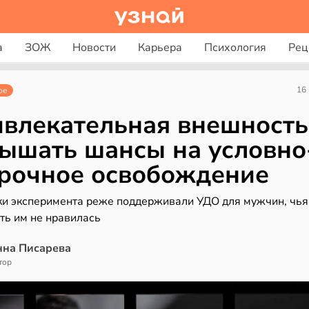
а
ЗОЖ
Новости
Карьера
Психология
Рец
16
ое
влекательная внешность
ышать шансы на условно
рочное освобождение
ки эксперимента реже поддерживали УДО для мужчин, чья
ть им не нравилась
нна Писарева
тор