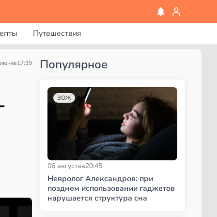
епты
Путешествия
Популярное
 июня
в
17:39
-
ЗОЖ
06 августа
в
20:45
Невролог Александров: при
позднем использовании гаджетов
нарушается структура сна