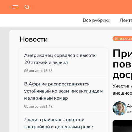
Все рубрики
Лент
Новости
Интересн
При
Американец сорвался с высоты
пов
20 этажей и выжил
дос
06 августа
в
13:55
В Африке распространяется
Участни
устойчивый ко всем инсектицидам
внешнос
малярийный комар
А
05 августа
в
21:42
Ав
Люди в районах с плотной
застройкой и деревьями реже