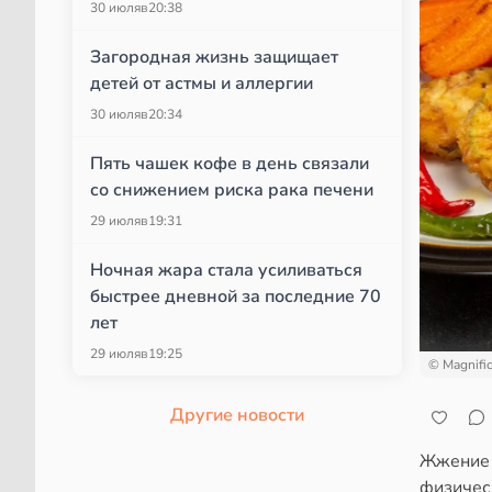
30 июля
в
20:38
Загородная жизнь защищает
детей от астмы и аллергии
30 июля
в
20:34
Пять чашек кофе в день связали
со снижением риска рака печени
29 июля
в
19:31
Ночная жара стала усиливаться
быстрее дневной за последние 70
лет
29 июля
в
19:25
© Magnifi
Другие новости
Жжение 
физичес