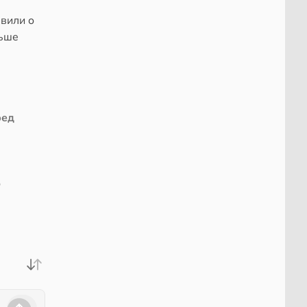
явили о
льше
ред
ю