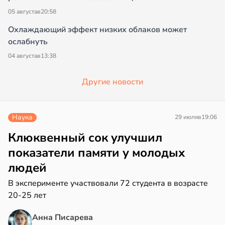
05 августа
в
20:58
Охлаждающий эффект низких облаков может
ослабнуть
04 августа
в
13:38
Другие новости
Наука
29 июля
в
19:06
Клюквенный сок улучшил
показатели памяти у молодых
людей
В эксперименте участвовали 72 студента в возрасте
20-25 лет
Анна Писарева