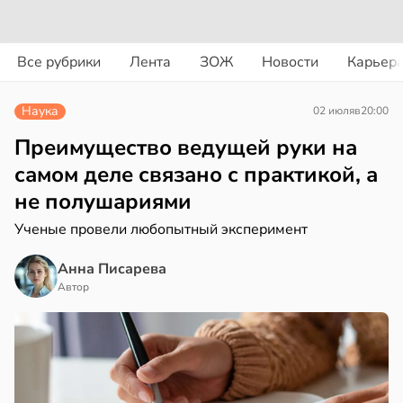
вости
вости
Все рубрики
Лента
ЗОЖ
Новости
Карьер
дведи
колог
дрствуют
миссаров:
Наука
02 июля
в
20:00
оло
ибы
жно
Преимущество ведущей руки на
оцентов
бирать
самом деле связано с практикой, а
емени
не полушариями
рзину
емя
Ученые провели любопытный эксперимент
в
19:27
ста
ячки
Анна Писарева
знь
в
19:49
Автор
ста
ериканец
ря
рвался
рантирует
соты
лее