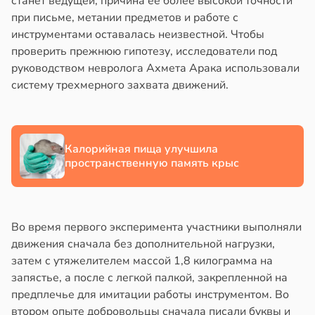
станет ведущей, причина ее более высокой точности
в
17:40
при письме, метании предметов и работе с
ста
йонах
инструментами оставалась неизвестной. Чтобы
створ
проверить прежнюю гипотезу, исследователи под
отной
ребра
руководством невролога Ахмета Арака использовали
стройкой
тановил
систему трехмерного захвата движений.
звитие
ревьями
риеса
же
алкиваются
тей
Калорийная пища улучшила
пространственную память крыс
в
19:20
ссонницей
я
в
20:58
ста
е
Во время первого эксперимента участники выполняли
и
лаждающий
движения сначала без дополнительной нагрузки,
фект
затем с утяжелителем массой 1,8 килограмма на
зких
запястье, а после с легкой палкой, закрепленной на
лаков
предплечье для имитации работы инструментом. Во
жет
втором опыте добровольцы сначала писали буквы и
лабнуть