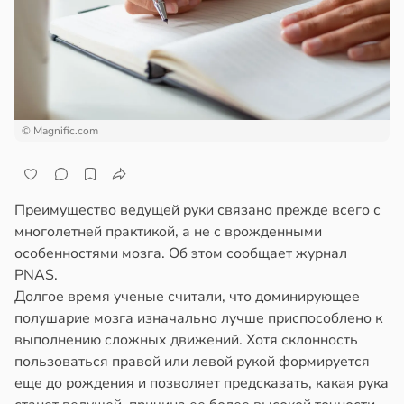
епкое
ажей
оровье
в
17:21
ста
жил
циенты
в
13:55
ста
йствительно
© Magnific.com
ще
рике
бирают
спространяется
ивлекательных
тойчивый
ихотерапевтов
Преимущество ведущей руки связано прежде всего с
многолетней практикой, а не с врожденными
в
16:23
ста
ем
особенностями мозга. Об этом сообщает журнал
сектицидам
PNAS.
трая
лярийный
Долгое время ученые считали, что доминирующее
ща
мар
полушарие мозга изначально лучше приспособлено к
ижает
выполнению сложных движений. Хотя склонность
ущение
в
21:42
ста
пользоваться правой или левой рукой формируется
льной
еще до рождения и позволяет предсказать, какая рука
ди
ли