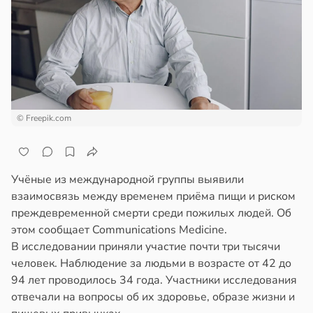
ста
ем
сектицидам
докринолог
лярийный
серо:
мар
нний
ин
в
21:42
ста
могает
ди
нтролировать
© Freepik.com
овень
йонах
хара
отной
ови
Учёные из международной группы выявили
стройкой
взаимосвязь между временем приёма пищи и риском
в
19:12
я
преждевременной смерти среди пожилых людей. Об
ревьями
этом сообщает Communications Medicine.
ач
же
В исследовании приняли участие почти три тысячи
рячев:
алкиваются
человек. Наблюдение за людьми в возрасте от 42 до
епанцы
94 лет проводилось 34 года. Участники исследования
ссонницей
отвечали на вопросы об их здоровье, образе жизни и
анцы