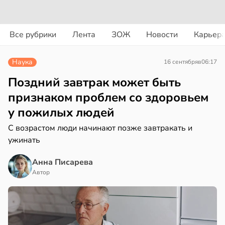
вости
вости
Все рубрики
Лента
ЗОЖ
Новости
Карьер
ериканец
циенты
рвался
йствительно
Наука
16 сентября
в
06:17
ще
соты
бирают
Поздний завтрак может быть
ивлекательных
признаком проблем со здоровьем
ажей
ихотерапевтов
у пожилых людей
в
16:23
ста
жил
С возрастом люди начинают позже завтракать и
ужинать
трая
в
13:55
ста
ща
Анна Писарева
ижает
Автор
рике
ущение
спространяется
льной
тойчивый
ли
в
17:40