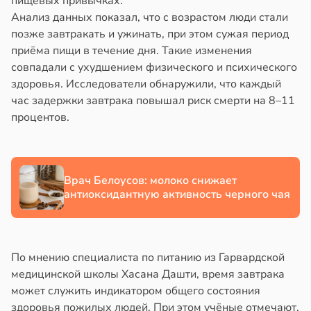
пищевых привычках.
полнительно
в
20:58
ста
Анализ данных показал, что с возрастом люди стали
гружают
позже завтракать и ужинать, при этом сужая период
колог
ставы
приёма пищи в течение дня. Такие изменения
миссаров:
совпадали с ухудшением физического и психического
ибы
звоночник
здоровья. Исследователи обнаружили, что каждый
жно
в
20:55
час задержки завтрака повышал риск смерти на 8–11
я
бирать
процентов.
ъятия
рзину
могают
езьянам
в
19:27
ста
лить
Врач Белоусов: молоко снижает
знь
щу
антиоксидантную активность черного чая
з
ря
аки
в
20:37
По мнению специалиста по питанию из Гарвардской
я
рантирует
медицинской школы Хасана Дашти, время завтрака
лее
может служить индикатором общего состояния
е
епкое
здоровья пожилых людей. При этом учёные отмечают,
и
оровье