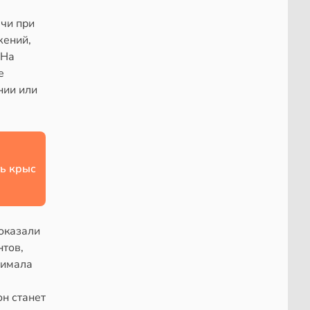
чи при
жений,
 На
е
нии или
ь крыс
оказали
нтов,
нимала
н станет