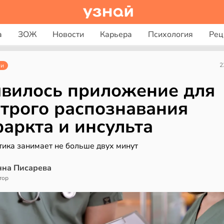
а
ЗОЖ
Новости
Карьера
Психология
Рец
2
ии
вилось приложение для
трого распознавания
аркта и инсульта
тика занимает не больше двух минут
нна Писарева
тор