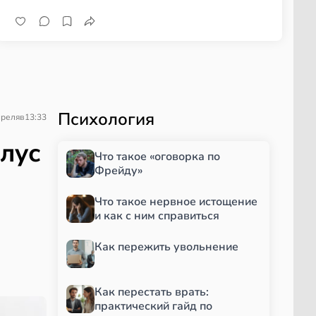
зелень
Психология
преля
в
13:33
лус
Что такое «оговорка по
Фрейду»
Что такое нервное истощение
и как с ним справиться
Как пережить увольнение
Как перестать врать:
практический гайд по