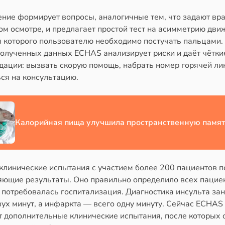
ние формирует вопросы, аналогичные тем, что задают вра
м осмотре, и предлагает простой тест на асимметрию дви
я которого пользователю необходимо постучать пальцами.
полученных данных ECHAS анализирует риски и даёт чётки
дации: вызвать скорую помощь, набрать номер горячей ли
ся на консультацию.
Калорийная пища улучшила пространственную памят
клинические испытания с участием более 200 пациентов п
яющие результаты. Оно правильно определило всех пацие
 потребовалась госпитализация. Диагностика инсульта за
ух минут, а инфаркта — всего одну минуту. Сейчас ECHAS
т дополнительные клинические испытания, после которых о