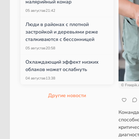
малярийный комар
05 августа
в
21:42
Люди в районах с плотной
застройкой и деревьями реже
сталкиваются с бессонницей
05 августа
в
20:58
Охлаждающий эффект низких
облаков может ослабнуть
04 августа
в
13:38
© Freepik
Другие новости
Команда
способн
критичес
диагност