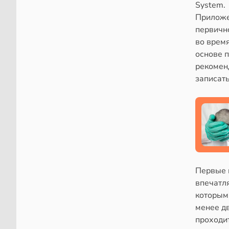
System.
Приложе
первично
во врем
основе 
рекомен
записать
Первые 
впечатл
которым
менее дв
проходи