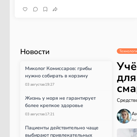
Новости
Технолог
Учё
Миколог Комиссаров: грибы
для
нужно собирать в корзину
сма
03 августа
в
19:27
Жизнь у моря не гарантирует
Средств
более крепкое здоровье
А
03 августа
в
17:21
Ав
Пациенты действительно чаще
выбирают привлекательных