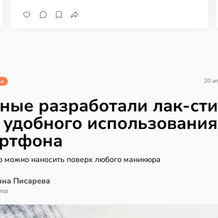
20 а
ии
ные разработали лак-сти
 удобного использования
ртфона
о можно наносить поверх любого маникюра
нна Писарева
тор