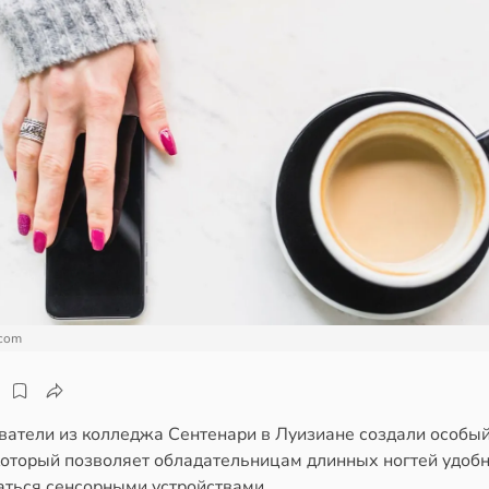
.com
ватели из колледжа Сентенари в Луизиане создали особый
 который позволяет обладательницам длинных ногтей удоб
аться сенсорными устройствами.