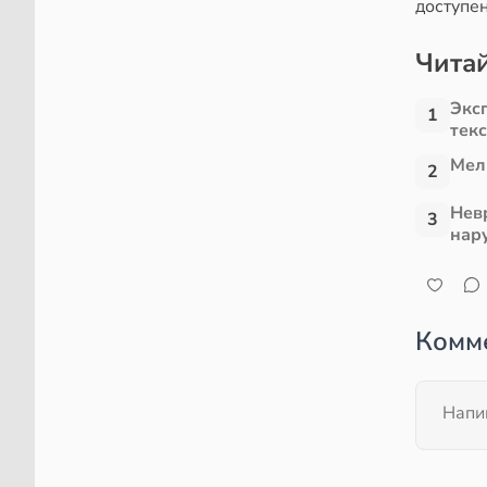
доступе
Читай
Экс
1
тек
Мел
2
Нев
3
нар
Комм