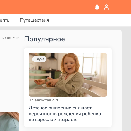
епты
Путешествия
Популярное
3 мая
в
07:26
Наука
07 августа
в
20:01
Детское ожирение снижает
вероятность рождения ребенка
во взрослом возрасте