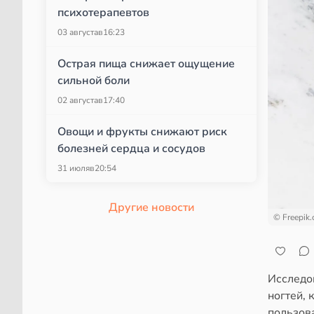
психотерапевтов
03 августа
в
16:23
Острая пища снижает ощущение
сильной боли
02 августа
в
17:40
Овощи и фрукты снижают риск
болезней сердца и сосудов
31 июля
в
20:54
Другие новости
© Freepik
Исследо
ногтей,
пользов